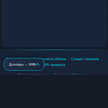
•
•
•
•
Вики
Города
Безопасность обмена
Словарь терминов
Доллары → XMR
AML-проверка
•
•
Методология оценки
Как мы зарабатываем
Для обменников
Купить крипту
Продать крипту