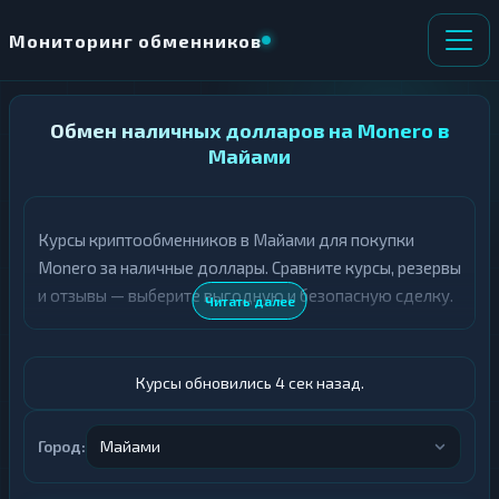
Мониторинг обменников
НАПРАВЛЕНИЕ
Обмен наличных долларов на Monero в
×
ОБМЕНА
Майами
★ ИЗБРАННОЕ
ВСЕ РАЗДЕЛЫ
Курсы криптообменников в Майами для покупки
Monero за наличные доллары. Сравните курсы, резервы
О
П
Т
О
и отзывы — выберите выгодную и безопасную сделку.
Читать далее
Д
Л
А
У
Ё
Ч
Т
А
Курсы обновились 5 сек назад.
Е
Е
Т
Доллары
Е
Город:
Майами
XMR