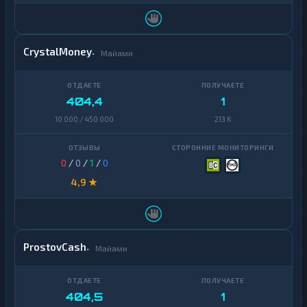
Zcash
1
CrystalMoney
Майами
404,4
1
10 000 / 450 000
213 K
0
/
0
/
1
/
0
4,9 ★
ProstovCash
Майами
404,5
1