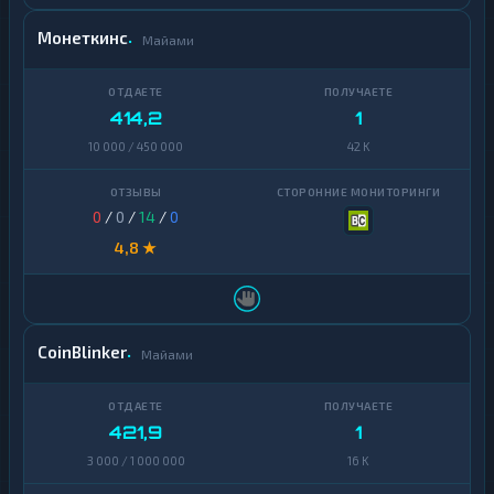
Монеткинс
Майами
414,2
1
10 000 / 450 000
42 K
0
/
0
/
14
/
0
4,8 ★
CoinBlinker
Майами
421,9
1
3 000 / 1 000 000
16 K