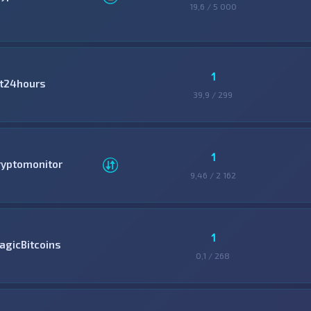
19,6 / 5 000
1
it24hours
39,9 / 299
1
ryptomonitor
9,46 / 2 162
1
agicBitcoins
0,1 / 268