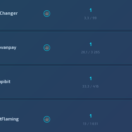
1
Changer
3,3 / 99
1
ovanpay
26,1 / 3 265
1
pibit
33,3 / 416
1
itFlaming
13 / 1 631