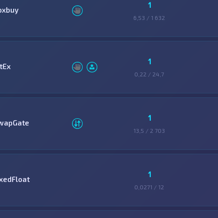
1
oxbuy
6,53 / 1 632
1
tEx
0,22 / 24,7
1
wapGate
13,5 / 2 703
1
ixedFloat
0,0271 / 12