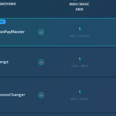
БМЕННИК
МИН/МАКС
XMR
1
oinPayMaster
300 / 10 000
1
ange
6,59 / 98,8
1
osmoChanger
300 / 5 000