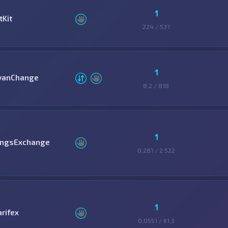
1
tKit
224 / 537
1
vanChange
8,2 / 818
1
ingsExchange
0,281 / 2 522
1
arifex
0,0551 / 61,3