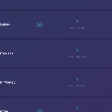
1
аркен
10 / 5 020
1
иток777
2,74 / 16 457
1
mMoney
2,75 / 19 706
1
latov