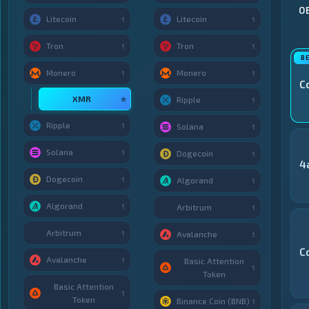
О
Litecoin
Litecoin
1
1
Tron
Tron
1
1
Monero
Monero
1
1
C
XMR
★
Ripple
1
Ripple
1
Solana
1
Solana
1
Dogecoin
1
4
Dogecoin
1
Algorand
1
Algorand
1
Arbitrum
1
Arbitrum
1
Avalanche
1
C
Avalanche
1
Basic Attention
1
Token
Basic Attention
1
Token
Binance Coin (BNB)
1