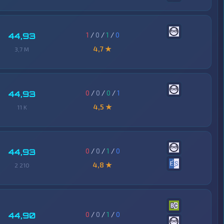
1
/
0
/
1
/
0
44,93
4,7 ★
3,7 M
0
/
0
/
0
/
1
44,93
4,5 ★
11 K
0
/
0
/
1
/
0
44,93
4,8 ★
2 210
0
/
0
/
1
/
0
44,90