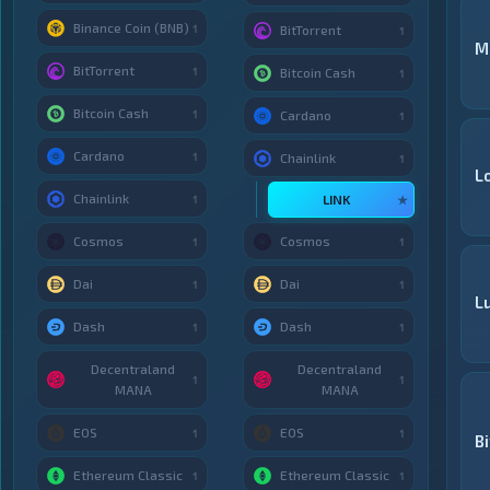
Binance Coin (BNB)
1
BitTorrent
1
M
BitTorrent
1
Bitcoin Cash
1
Bitcoin Cash
1
Cardano
1
Cardano
1
Chainlink
1
L
Chainlink
LINK
1
★
Cosmos
Cosmos
1
1
Dai
Dai
1
1
Lu
Dash
Dash
1
1
Decentraland
Decentraland
1
1
MANA
MANA
EOS
EOS
1
1
B
Ethereum Classic
Ethereum Classic
1
1