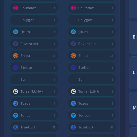
Polkadot
Polkadot
1
1
Polygon
Polygon
1
1
Qtum
Qtum
1
1
B
Ravencoin
Ravencoin
1
1
Shiba
Shiba
2
2
Stellar
Stellar
1
1
C
Sui
Sui
1
1
Terra (LUNA)
Terra (LUNA)
1
1
Tezos
Tezos
1
1
M
Toncoin
Toncoin
1
1
TrueUSD
TrueUSD
2
2