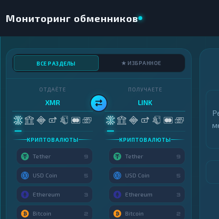
Мониторинг обменников
★ ИЗБРАННОЕ
ВСЕ РАЗДЕЛЫ
ОТДАЁТЕ
ПОЛУЧАЕТЕ
XMR
LINK
Р
м
КРИПТОВАЛЮТЫ
КРИПТОВАЛЮТЫ
Tether
Tether
9
9
USD Coin
USD Coin
5
5
Ethereum
Ethereum
3
3
Bitcoin
Bitcoin
2
2