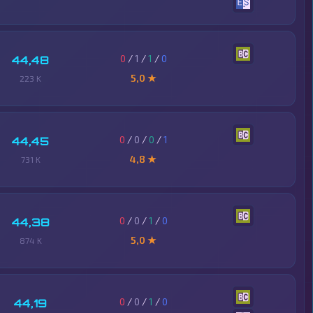
0
/
1
/
1
/
0
44,48
5,0 ★
223 K
0
/
0
/
0
/
1
44,45
4,8 ★
731 K
0
/
0
/
1
/
0
44,38
5,0 ★
874 K
0
/
0
/
1
/
0
44,19