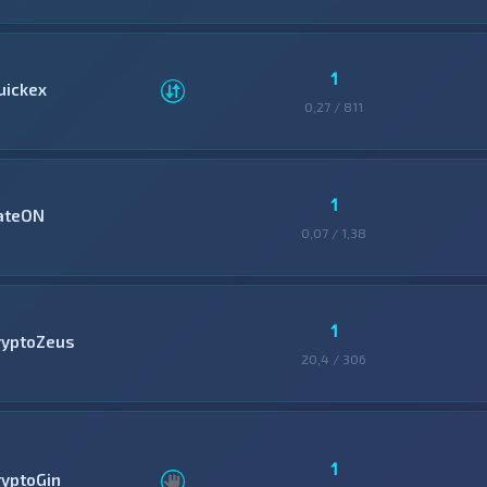
1
uickex
0,27 / 811
1
ateON
0,07 / 1,38
1
ryptoZeus
20,4 / 306
1
ryptoGin