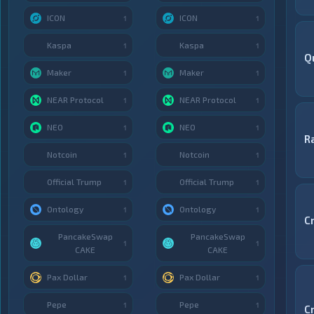
ICON
ICON
1
1
Kaspa
Kaspa
1
1
Q
Maker
Maker
1
1
NEAR Protocol
NEAR Protocol
1
1
NEO
NEO
1
1
R
Notcoin
Notcoin
1
1
Official Trump
Official Trump
1
1
Ontology
Ontology
1
1
C
PancakeSwap
PancakeSwap
1
1
CAKE
CAKE
Pax Dollar
Pax Dollar
1
1
Pepe
Pepe
1
1
C