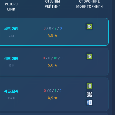
ОТЗЫВЫ
СТОРОННИЕ
РЕЗЕРВ
РЕЙТИНГ
МОНИТОРИНГИ
LINK
0
/
0
/
2
/
0
45,06
4,8 ★
2 M
0
/
0
/
16
/
0
45,05
5,0 ★
15 K
0
/
0
/
1
/
0
45,04
4,9 ★
114 K