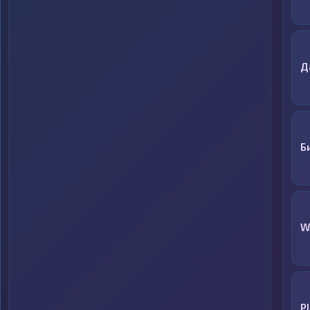
Д
Б
W
P