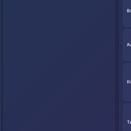
Bi
A
K
T