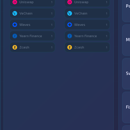
Uniswap
Uniswap
1
1
P
VeChain
VeChain
1
1
Waves
Waves
1
1
Yearn Finance
Yearn Finance
1
1
M
Zcash
Zcash
1
1
S
F