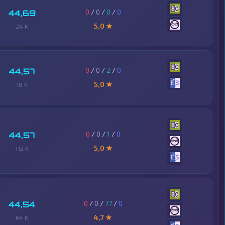
0
/
0
/
0
/
0
44,69
5,0 ★
24 K
0
/
0
/
2
/
0
44,57
5,0 ★
18 K
0
/
0
/
1
/
0
44,57
5,0 ★
112 K
0
/
0
/
77
/
0
44,54
4,7 ★
64 K