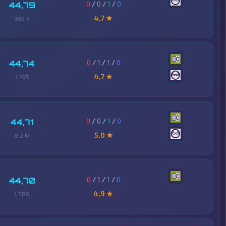
0
/
0
/
1
/
0
44,79
4,7 ★
366 K
0
/
1
/
1
/
0
44,74
4,7 ★
1 105
0
/
0
/
1
/
0
44,71
5,0 ★
8,2 M
0
/
1
/
1
/
0
44,70
4,9 ★
1 280