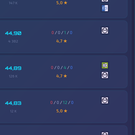
5,0 ★
147 K
0
/
0
/
1
/
0
44,90
4,7 ★
4 382
0
/
0
/
4
/
0
44,89
4,7 ★
126 K
0
/
0
/
12
/
0
44,83
5,0 ★
12 K