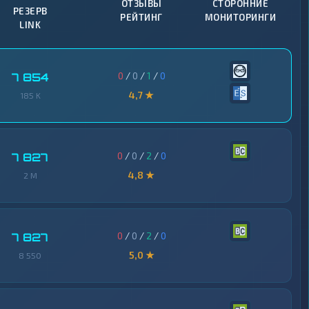
ОТЗЫВЫ
СТОРОННИЕ
РЕЗЕРВ
РЕЙТИНГ
МОНИТОРИНГИ
LINK
0
/
0
/
1
/
0
7 854
4,7 ★
185 K
0
/
0
/
2
/
0
7 827
4,8 ★
2 M
0
/
0
/
2
/
0
7 827
5,0 ★
8 550