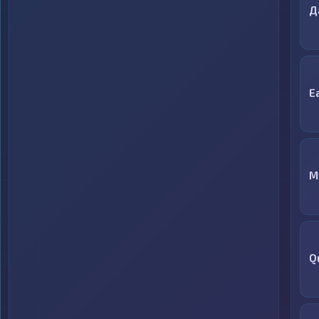
Д
E
M
Q