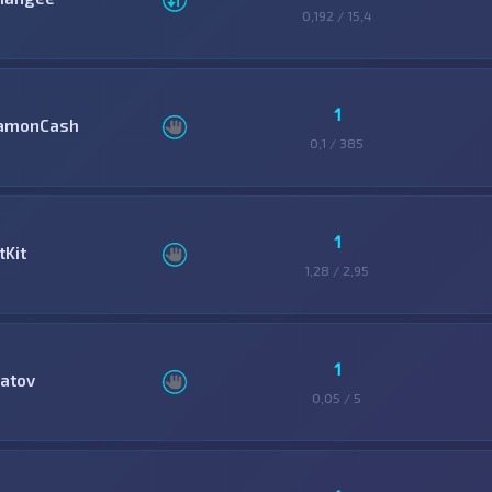
0,192 / 15,4
1
amonCash
0,1 / 385
1
tKit
1,28 / 2,95
1
latov
0,05 / 5