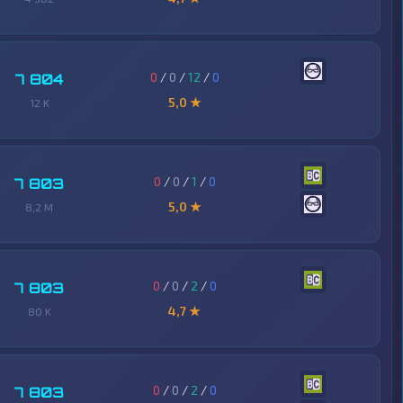
0
/
0
/
12
/
0
7 804
5,0 ★
12 K
0
/
0
/
1
/
0
7 803
5,0 ★
8,2 M
0
/
0
/
2
/
0
7 803
4,7 ★
80 K
0
/
0
/
2
/
0
7 803