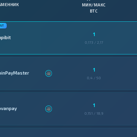
БМЕННИК
МИН/МАКС
BTC
1
pibit
0,173 / 2,17
1
oinPayMaster
0,4 / 50
1
ovanpay
0,151 / 18,9