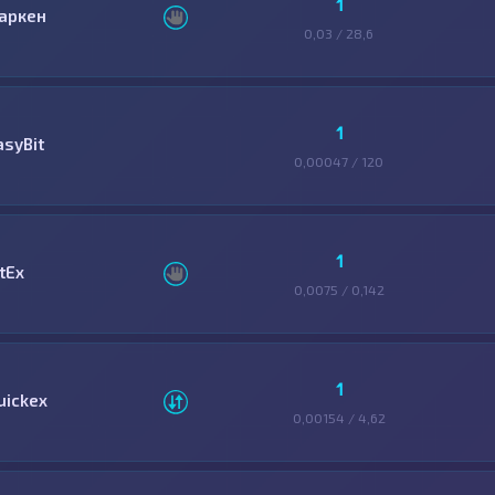
1
аркен
0,03 / 28,6
1
asyBit
0,00047 / 120
1
tEx
0,0075 / 0,142
1
uickex
0,00154 / 4,62