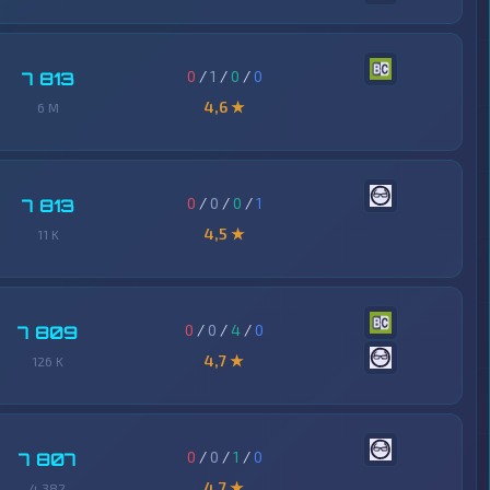
0
/
1
/
0
/
0
7 813
4,6 ★
6 M
0
/
0
/
0
/
1
7 813
4,5 ★
11 K
0
/
0
/
4
/
0
7 809
4,7 ★
126 K
0
/
0
/
1
/
0
7 807
4,7 ★
4 382