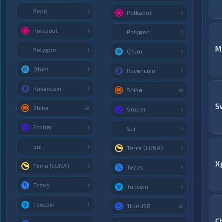
Pepe
1
Polkadot
1
Polkadot
1
Polygon
1
M
Polygon
1
Qtum
1
Qtum
1
Ravencoin
1
Ravencoin
1
Shiba
2
S
Shiba
2
Stellar
1
Stellar
1
Sui
1
Sui
1
Terra (LUNA)
1
X
Terra (LUNA)
1
Tezos
1
Tezos
1
Toncoin
1
Toncoin
1
TrueUSD
2
C