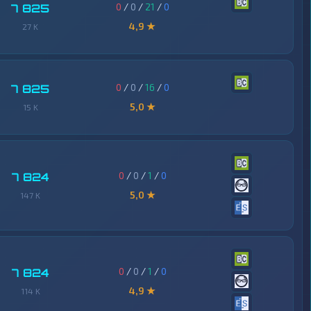
0
/
0
/
21
/
0
7 825
4,9 ★
27 K
0
/
0
/
16
/
0
7 825
5,0 ★
15 K
0
/
0
/
1
/
0
7 824
5,0 ★
147 K
0
/
0
/
1
/
0
7 824
4,9 ★
114 K