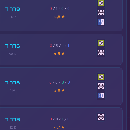
0
/
1
/
0
/
0
7 779
4,6 ★
117 K
0
/
0
/
1
/
1
7 776
4,9 ★
58 K
0
/
0
/
3
/
0
7 776
5,0 ★
1 M
0
/
0
/
1
/
0
7 773
4,7 ★
12 K