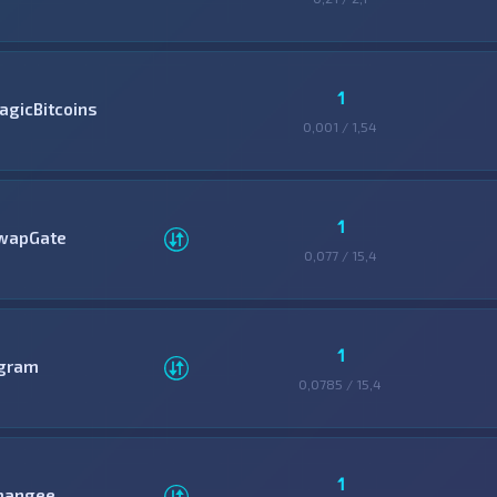
1
agicBitcoins
0,001 / 1,54
1
wapGate
0,077 / 15,4
1
gram
0,0785 / 15,4
1
hangee