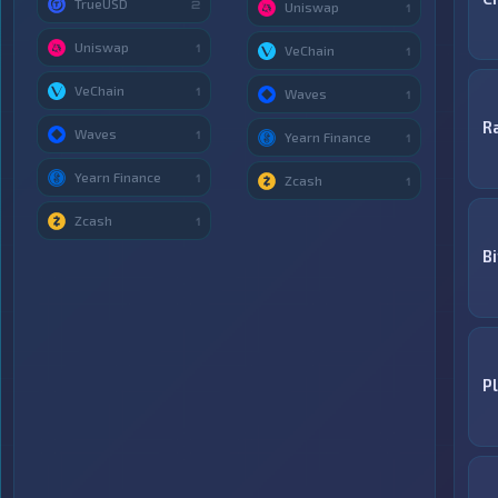
TrueUSD
2
Uniswap
1
Uniswap
1
VeChain
1
VeChain
1
Waves
1
R
Waves
1
Yearn Finance
1
Yearn Finance
1
Zcash
1
Zcash
1
Bi
P