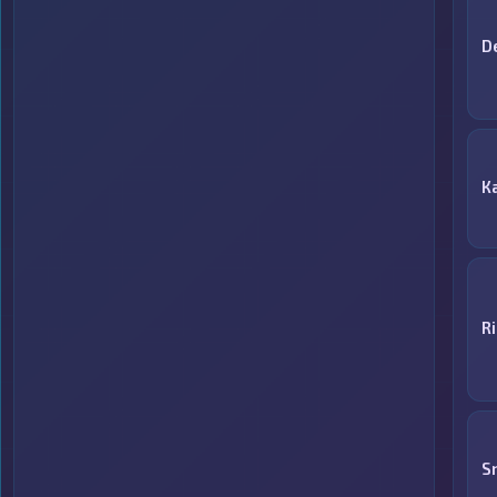
D
К
R
S