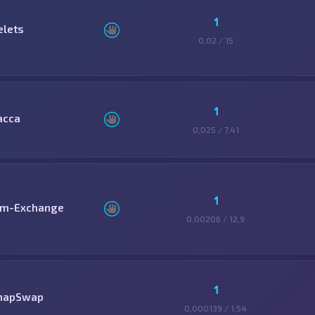
1
elets
0,02 / 15
1
асса
0,025 / 7,41
1
im-Exchange
0,00206 / 12,9
1
napSwap
0,000139 / 1,54