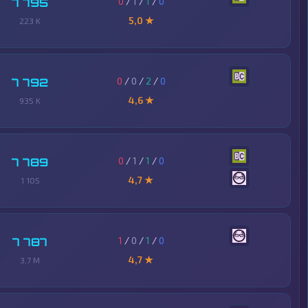
0
/
1
/
1
/
0
7 795
5,0 ★
223 K
0
/
0
/
2
/
0
7 792
4,6 ★
935 K
0
/
1
/
1
/
0
7 789
4,7 ★
1 105
1
/
0
/
1
/
0
7 787
4,7 ★
3,7 M