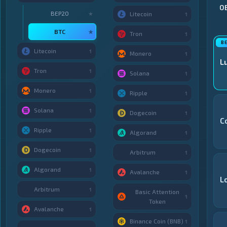
О
BEP20
★
Litecoin
1
BTC
★
Tron
1
Litecoin
1
Monero
1
Lu
Tron
1
Solana
1
Monero
1
Ripple
1
Solana
1
Dogecoin
1
C
Ripple
1
Algorand
1
Dogecoin
1
Arbitrum
1
Algorand
1
Avalanche
1
L
Arbitrum
1
Basic Attention
1
Token
Avalanche
1
Binance Coin (BNB)
1