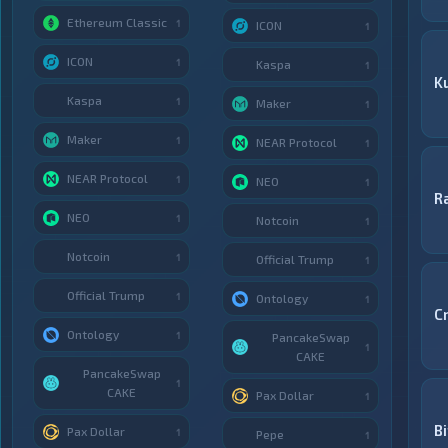
Ethereum Classic
1
ICON
1
ICON
1
Kaspa
1
K
Kaspa
1
Maker
1
Maker
1
NEAR Protocol
1
NEAR Protocol
1
NEO
1
R
NEO
1
Notcoin
1
Notcoin
1
Official Trump
1
Official Trump
1
Ontology
1
C
Ontology
1
PancakeSwap
1
CAKE
PancakeSwap
1
CAKE
Pax Dollar
1
B
Pax Dollar
1
Pepe
1