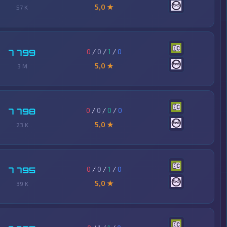
5,0 ★
57 K
0
/
0
/
1
/
0
7 799
5,0 ★
3 M
0
/
0
/
0
/
0
7 798
5,0 ★
23 K
0
/
0
/
1
/
0
7 795
5,0 ★
39 K