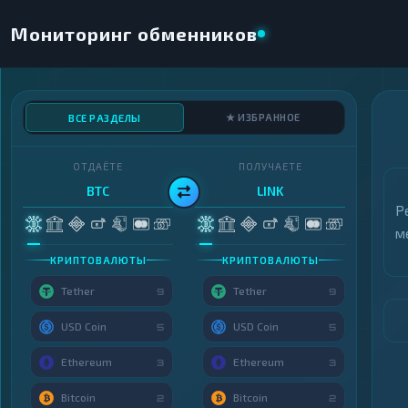
Мониторинг обменников
★ ИЗБРАННОЕ
ВСЕ РАЗДЕЛЫ
ОТДАЁТЕ
ПОЛУЧАЕТЕ
BTC
LINK
Р
м
КРИПТОВАЛЮТЫ
КРИПТОВАЛЮТЫ
Tether
Tether
9
9
USD Coin
USD Coin
5
5
Ethereum
Ethereum
3
3
Bitcoin
Bitcoin
2
2