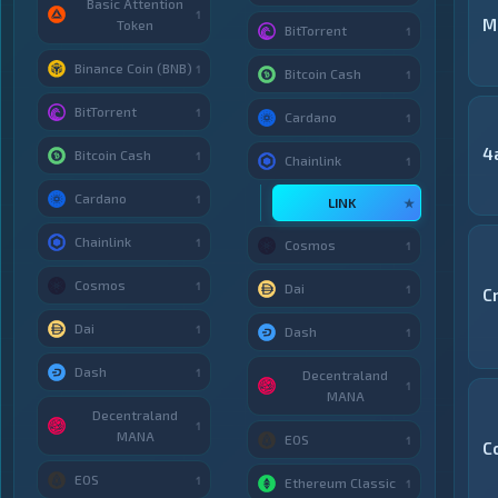
Basic Attention
1
M
Token
BitTorrent
1
Binance Coin (BNB)
1
Bitcoin Cash
1
BitTorrent
1
Cardano
1
4
Bitcoin Cash
1
Chainlink
1
Cardano
1
LINK
★
Chainlink
1
Cosmos
1
Cosmos
1
Dai
1
C
Dai
1
Dash
1
Dash
1
Decentraland
1
MANA
Decentraland
1
MANA
EOS
1
C
EOS
1
Ethereum Classic
1