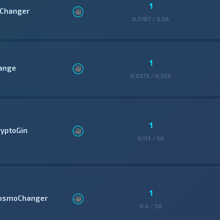
1
Changer
0,0187 / 0,56
1
ange
0,0373 / 0,559
1
ryptoGin
0,113 / 50
1
osmoChanger
0,4 / 50