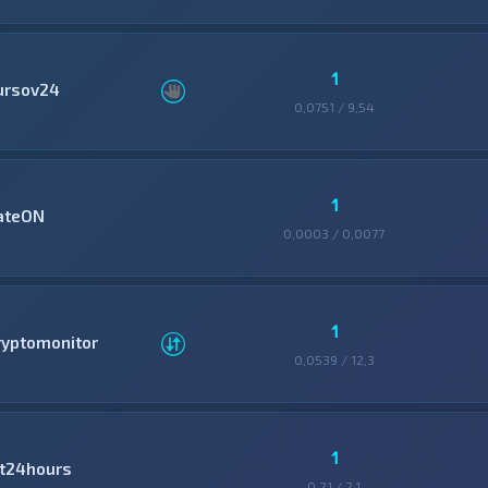
1
ursov24
0,0751 / 9,54
1
ateON
0,0003 / 0,0077
1
ryptomonitor
0,0539 / 12,3
1
it24hours
0,21 / 2,1