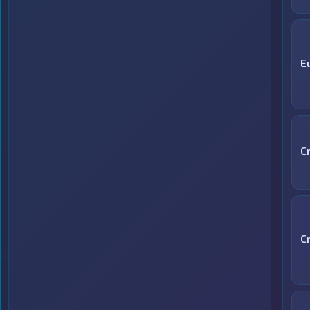
E
C
C