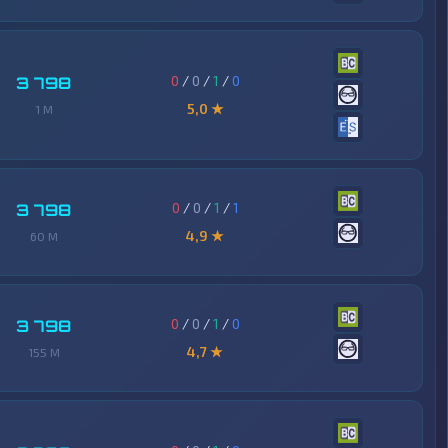
0
/
0
/
1
/
0
3 798
5,0 ★
1 M
0
/
0
/
1
/
1
3 798
4,9 ★
60 M
0
/
0
/
1
/
0
3 798
4,7 ★
155 M