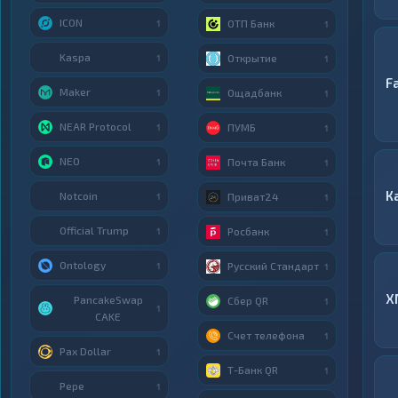
ICON
ОТП Банк
1
1
Kaspa
Открытие
1
1
F
Maker
Ощадбанк
1
1
NEAR Protocol
ПУМБ
1
1
NEO
Почта Банк
1
1
К
Notcoin
Приват24
1
1
Official Trump
Росбанк
1
1
Ontology
Русский Стандарт
1
1
X
PancakeSwap
Сбер QR
1
1
CAKE
Счет телефона
1
Pax Dollar
1
Т-Банк QR
1
Pepe
1