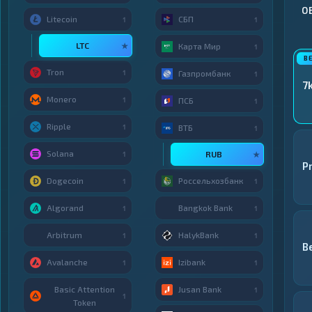
О
Litecoin
СБП
1
1
LTC
★
Карта Мир
1
Tron
1
Газпромбанк
1
7
Monero
1
ПСБ
1
Ripple
1
ВТБ
1
Solana
RUB
1
★
P
Dogecoin
Россельхозбанк
1
1
Algorand
Bangkok Bank
1
1
Arbitrum
HalykBank
1
1
B
Avalanche
Izibank
1
1
Basic Attention
Jusan Bank
1
1
Token