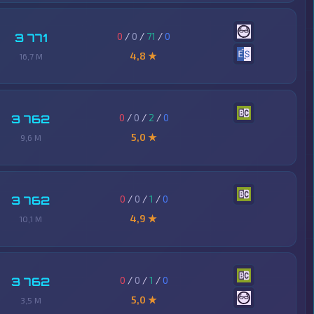
0
/
0
/
71
/
0
3 771
4,8 ★
16,7 M
0
/
0
/
2
/
0
3 762
5,0 ★
9,6 M
0
/
0
/
1
/
0
3 762
4,9 ★
10,1 M
0
/
0
/
1
/
0
3 762
5,0 ★
3,5 M