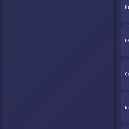
Р
I
C
Bi