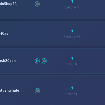
1
oinShop24
2,65 / 39,7
1
ytCash
0,527 / 4,82
1
ash2Cash
2,63 / 79
1
oldenwhale
5,5 / 33