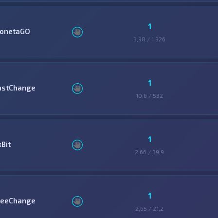
1
onetaGO
3,98 / 1 326
1
astChange
10,6 / 532
1
xBit
2,66 / 39,9
1
reeChange
2,65 / 21,2