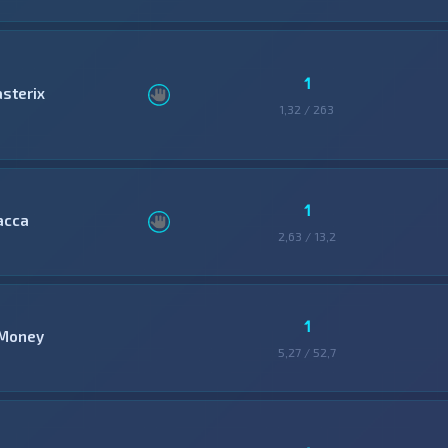
1
asterix
1,32 / 263
1
асса
2,63 / 13,2
1
Money
5,27 / 52,7