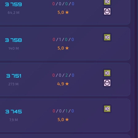
0
/
0
/
0
/
0
3 759
5,0 ★
64,2 M
0
/
1
/
0
/
0
3 758
5,0 ★
140 M
0
/
0
/
2
/
0
3 751
4,9 ★
273 M
0
/
0
/
1
/
0
3 745
5,0 ★
7,9 M