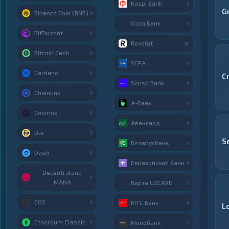
Kaspi Bank
1
G
Binance Coin (BNB)
1
Ozon Банк
1
BitTorrent
1
Revolut
2
Bitcoin Cash
1
SEPA
1
Cardano
1
C
Sense Bank
1
Chainlink
1
А-Банк
1
Cosmos
1
Авангард
1
Dai
1
S
Беларусбанк
1
Dash
1
Евразийский банк
1
Decentraland
1
MANA
Карта UZCARD
1
EOS
МТС Банк
1
1
L
Ethereum Classic
Монобанк
1
1