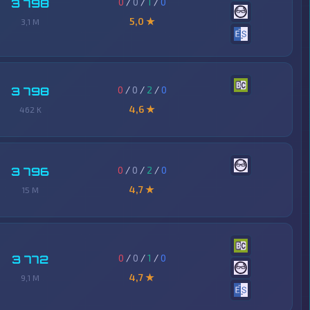
0
/
0
/
1
/
0
3 798
5,0 ★
3,1 M
0
/
0
/
2
/
0
3 798
4,6 ★
462 K
0
/
0
/
2
/
0
3 796
4,7 ★
15 M
0
/
0
/
1
/
0
3 772
4,7 ★
9,1 M