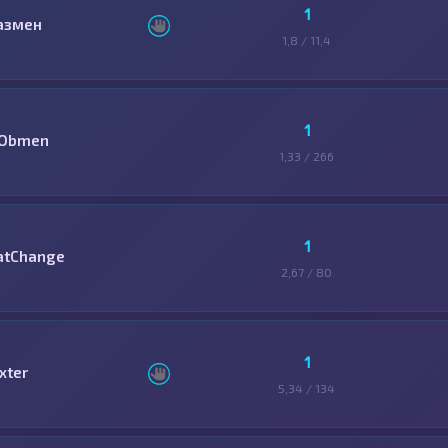
1
азмен
1,8 / 11,4
1
-Obmen
1,33 / 266
1
atChange
2,67 / 80
1
xter
5,34 / 134