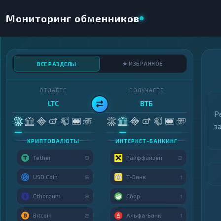
Мониторинг обменников
★ ИЗБРАННОЕ
ВСЕ РАЗДЕЛЫ
ОТДАЁТЕ
ПОЛУЧАЕТЕ
LTC
ВТБ
Р
з
КРИПТОВАЛЮТЫ
ИНТЕРНЕТ-БАНКИНГ
Tether
Райффайзен
9
2
USD Coin
Т-Банк
5
1
Ethereum
Сбер
3
1
Bitcoin
Альфа-Банк
2
1