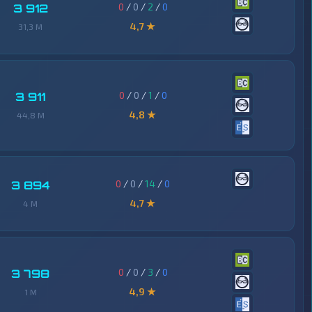
0
/
0
/
2
/
0
3 912
4,7 ★
31,3 M
0
/
0
/
1
/
0
3 911
4,8 ★
44,8 M
0
/
0
/
14
/
0
3 894
4,7 ★
4 M
0
/
0
/
3
/
0
3 798
4,9 ★
1 M