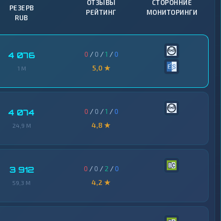
ОТЗЫВЫ
СТОРОННИЕ
РЕЗЕРВ
РЕЙТИНГ
МОНИТОРИНГИ
RUB
0
/
0
/
1
/
0
4 076
5,0 ★
1 M
0
/
0
/
1
/
0
4 074
4,8 ★
24,9 M
0
/
0
/
2
/
0
3 912
4,2 ★
59,3 M