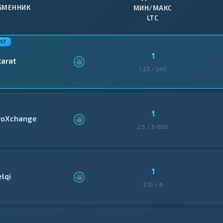
БМЕННИК
МИН/МАКС
LTC
1
karat
1,23 / 245
1
roXchange
2,5 / 5 000
1
elqi
2,15 / 6