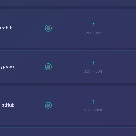
1
urobit
7,98 / 798
1
rypster
3,04 / 304
1
riptHub
5,32 / 26,6