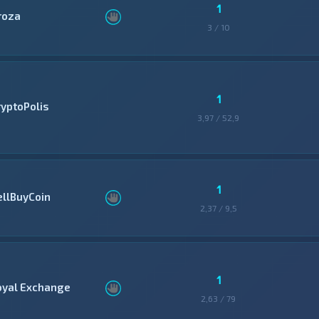
1
roza
3 / 10
1
ryptoPolis
3,97 / 52,9
1
ellBuyCoin
2,37 / 9,5
1
oyal Exchange
2,63 / 79