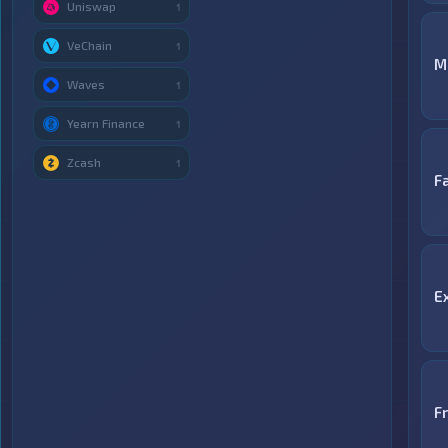
Uniswap
1
VeChain
1
M
Waves
1
Yearn Finance
1
Zcash
1
F
E
F