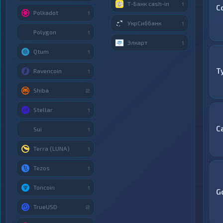
Т-Банк cash-in
1
C
Polkadot
1
УкрСиббанк
1
Polygon
1
Элкарт
1
Qtum
1
T
Ravencoin
1
Shiba
2
Stellar
1
C
Sui
1
Terra (LUNA)
1
Tezos
1
Toncoin
1
G
TrueUSD
2