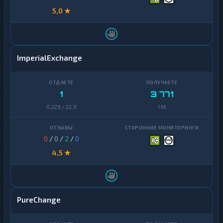
5,0 ★
ImperialExchange
1
3 771
0,229 / 22,9
1 M
0
/
0
/
2
/
0
4,5 ★
PureChange