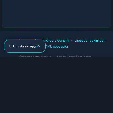
•
•
•
•
Вики
Города
Безопасность обмена
Словарь терминов
LTC → Авангард
AML-проверка
•
•
Методология оценки
Как мы зарабатываем
Для обменников
Купить крипту
Продать крипту
Купить за рубли
Продать за рубли