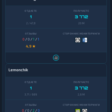
1
3 772
2 / 47,8
20 M
0
/
0
/
1
/
1
4,9 ★
Lemonchik
1
3 772
3,71 / 689
2,6 M
0
/
0
/
2
/
0