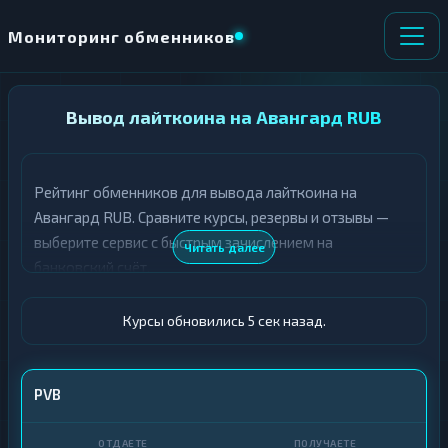
Мониторинг обменников
НАПРАВЛЕНИЕ
Вывод лайткоина на Авангард RUB
×
ОБМЕНА
Рейтинг обменников для вывода лайткоина на
★ ИЗБРАННОЕ
ВСЕ РАЗДЕЛЫ
Авангард RUB. Сравните курсы, резервы и отзывы —
выберите сервис с быстрым зачислением на
О
П
Читать далее
Т
О
банковский счёт.
Д
Л
А
У
Ё
Ч
Курсы обновились 6 сек назад.
Т
А
Е
Е
Т
LTC
PVB
Е
Авангард