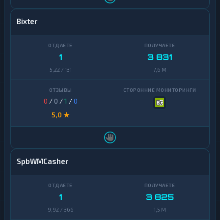
Bixter
1
3 831
5,22 / 131
7,6 M
0
/
0
/
1
/
0
5,0 ★
SpbWMCasher
1
3 825
9,92 / 366
1,5 M