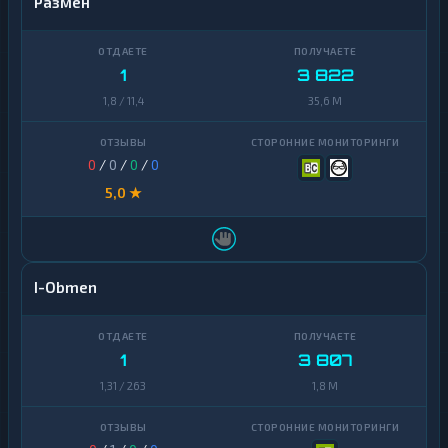
Размен
1
3 822
1,8 / 11,4
35,6 M
0
/
0
/
0
/
0
5,0 ★
I-Obmen
1
3 807
1,31 / 263
1,8 M