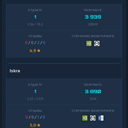
1
3 939
2,54 / 76,2
268 M
0
/
0
/
2
/
0
4,9 ★
Iskra
1
3 890
2,57 / 2 571
10 M
0
/
0
/
1
/
0
5,0 ★