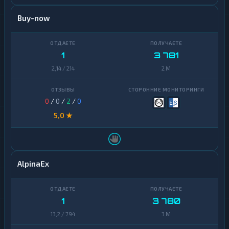
Buy-now
1
3 781
2,14 / 214
2 M
0
/
0
/
2
/
0
5,0 ★
AlpinaEx
1
3 780
13,2 / 794
3 M