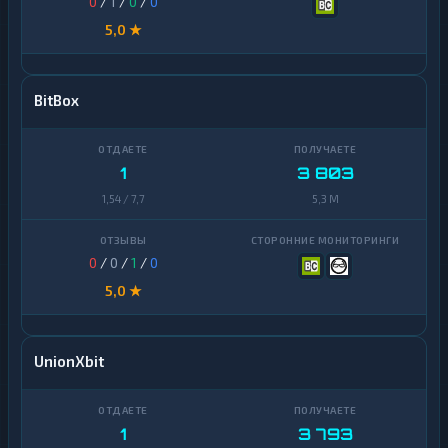
0
/
1
/
0
/
0
5,0 ★
BitBox
1
3 803
1,54 / 7,7
5,3 M
0
/
0
/
1
/
0
5,0 ★
UnionXbit
1
3 793