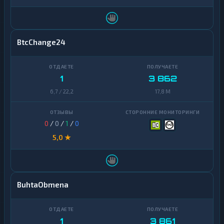
BtcChange24
1
3 862
6,7 / 22,2
17,8 M
0
/
0
/
1
/
0
5,0 ★
BuhtaObmena
1
3 861