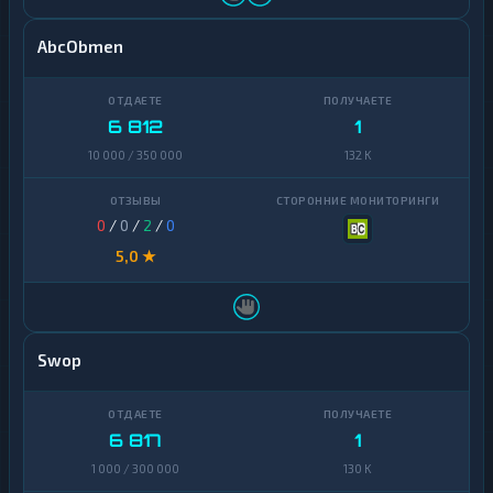
AbcObmen
6 812
1
10 000 / 350 000
132 K
0
/
0
/
2
/
0
5,0 ★
Swop
6 817
1
1 000 / 300 000
130 K