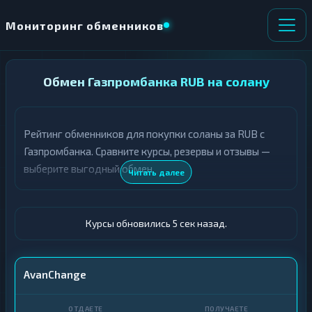
Мониторинг обменников
НАПРАВЛЕНИЕ
Обмен Газпромбанка RUB на солану
×
ОБМЕНА
Рейтинг обменников для покупки соланы за RUB с
★ ИЗБРАННОЕ
ВСЕ РАЗДЕЛЫ
Газпромбанка. Сравните курсы, резервы и отзывы —
выберите выгодный обмен.
О
П
Читать далее
Т
О
Д
Л
А
У
Ё
Ч
Курсы обновились 6 сек назад.
Т
А
Е
Е
Т
Газпромбанк
AvanChange
Е
SOL