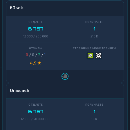
60sek
6 757
1
12 000 / 200 000
210 K
0
/
0
/
2
/
1
4,9 ★
Onixcash
6 757
1
12 000 / 50 000 000
10 K