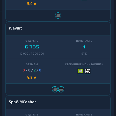
5,0 ★
WayBit
6 735
1
10 000 / 1 000 000
97 K
0
/
0
/
2
/
0
4,9 ★
SpbWMCasher