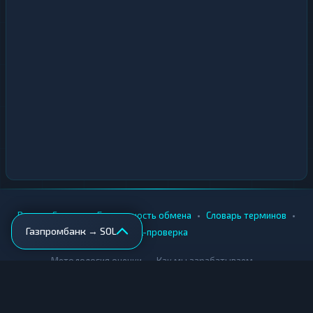
•
•
•
•
Вики
Города
Безопасность обмена
Словарь терминов
Газпромбанк → SOL
AML-проверка
•
•
Методология оценки
Как мы зарабатываем
Для обменников
Купить крипту