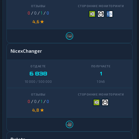
0
/
0
/
1
/
0
4,6 ★
NicexChanger
6 838
1
10 000 / 500 000
1 046
0
/
0
/
1
/
0
4,8 ★