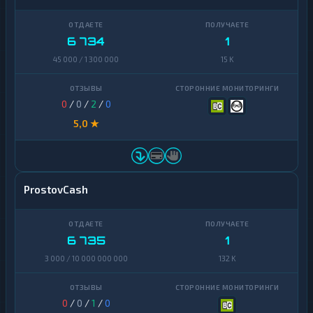
Zcash
1
6 734
1
45 000 / 1 300 000
15 K
0
/
0
/
2
/
0
5,0 ★
ProstovCash
6 735
1
3 000 / 10 000 000 000
132 K
0
/
0
/
1
/
0