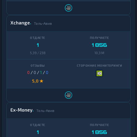
Xchange
Тель-Авив
1
1 856
5,39 / 238
10,3 M
0
/
0
/
1
/
0
5,0 ★
Ex-Money
Тель-Авив
1
1 856