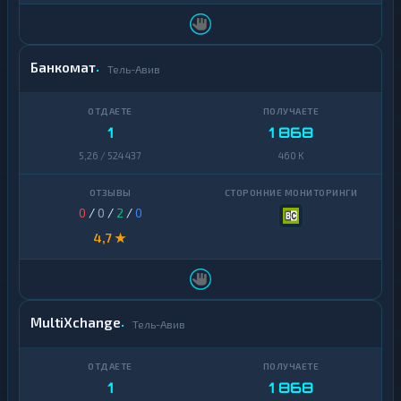
Uniswap
1
VeChain
1
Банкомат
Тель-Авив
Waves
1
Yearn
1
1 868
1
Finance
5,26 / 524 437
460 K
Zcash
1
0
/
0
/
2
/
0
4,7 ★
MultiXchange
Тель-Авив
1
1 868