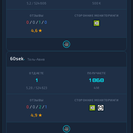
5,2 / 524 606
500 K
0
/
0
/
1
/
0
4,6 ★
60sek
Тель-Авив
1
1 868
5,28 / 524 623
4 M
0
/
0
/
2
/
1
4,9 ★