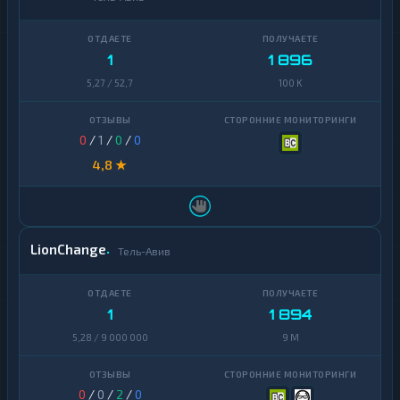
доллар
(BNB)
Узбекский
1
BitTorrent
1
Сум
1
1 896
Bitcoin
5,27 / 52,7
100 K
1
Cash
Cardano
1
0
/
1
/
0
/
0
Chainlink
1
4,8 ★
Cosmos
1
Dai
1
LionChange
Тель-Авив
Dash
1
Decentraland
1
MANA
1
1 894
5,28 / 9 000 000
9 M
EOS
1
Ethereum
1
Classic
0
/
0
/
2
/
0