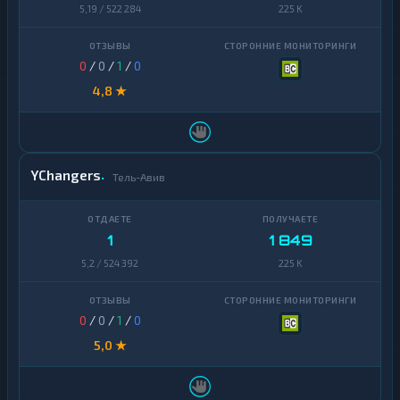
5,19 / 522 284
225 K
0
/
0
/
1
/
0
4,8 ★
YChangers
Тель-Авив
1
1 849
5,2 / 524 392
225 K
0
/
0
/
1
/
0
5,0 ★