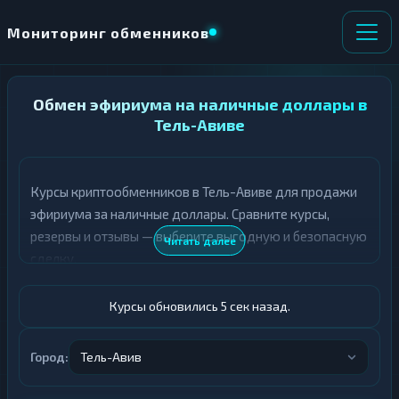
Мониторинг обменников
НАПРАВЛЕНИЕ
Обмен эфириума на наличные доллары в
×
ОБМЕНА
Тель-Авиве
★ ИЗБРАННОЕ
ВСЕ РАЗДЕЛЫ
Курсы криптообменников в Тель-Авиве для продажи
эфириума за наличные доллары. Сравните курсы,
О
П
Т
О
резервы и отзывы — выберите выгодную и безопасную
Читать далее
Д
Л
сделку.
А
У
Ё
Ч
Т
А
Курсы обновились 6 сек назад.
Е
Е
Т
ETH
Е
Город:
Тель-Авив
Доллары