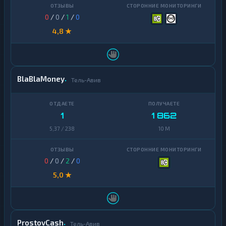
0
/
0
/
1
/
0
4,8 ★
BlaBlaMoney
Тель-Авив
1
1 862
5,37 / 238
10 M
0
/
0
/
2
/
0
5,0 ★
ProstovCash
Тель-Авив