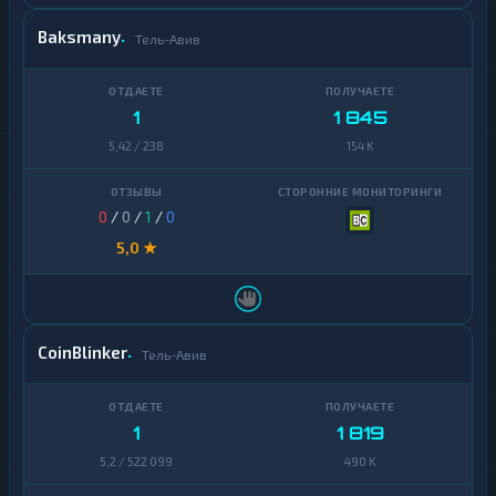
Baksmany
Тель-Авив
1
1 845
5,42 / 238
154 K
0
/
0
/
1
/
0
5,0 ★
CoinBlinker
Тель-Авив
1
1 819
5,2 / 522 099
490 K