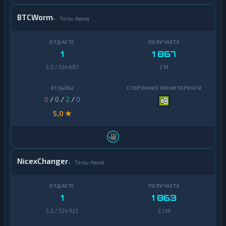
BTCWorm
Тель-Авив
1
1 867
5,2 / 524 687
2 M
0
/
0
/
2
/
0
5,0 ★
NicexChanger
Тель-Авив
1
1 863
5,2 / 524 923
2,1 M