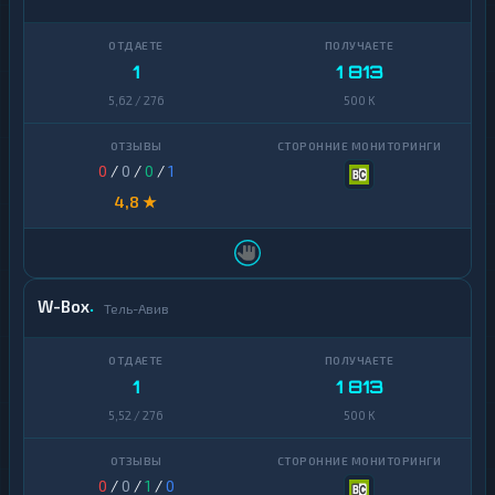
1
1 813
5,62 / 276
500 K
0
/
0
/
0
/
1
4,8 ★
W-Box
Тель-Авив
1
1 813
5,52 / 276
500 K
0
/
0
/
1
/
0