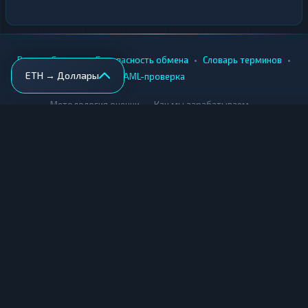
•
•
•
•
Вики
Города
Безопасность обмена
Словарь терминов
ETH → Доллары
AML-проверка
•
•
Методология оценки
Как мы зарабатываем
Для обменников
Купить крипту
Продать крипту
Купить за рубли
Продать за рубли
© Мониторинг обменников — 2026