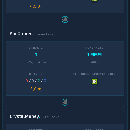
4,9 ★
AbcObmen
Тель-Авив
1
1 859
5,26 / 524 674
500 K
0
/
0
/
2
/
0
5,0 ★
CrystalMoney
Тель-Авив