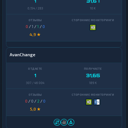
1
31,67
0,154 / 283
10 K
0
/
1
/
1
/
0
4,9 ★
AvanChange
1
31,65
307 / 46 004
189 K
0
/
0
/
2
/
0
5,0 ★