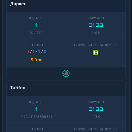
Даркен
1
31,89
150 / 7 704
246 K
0
/
1
/
1
/
0
5,0 ★
Tarifex
1
31,83
2,99 / 31 393 590 395
493 K