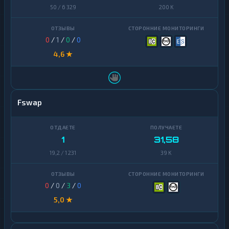
50 / 6 329
200 K
0
/
1
/
0
/
0
4,6 ★
Fswap
1
31,58
19,2 / 1 231
39 K
0
/
0
/
3
/
0
5,0 ★