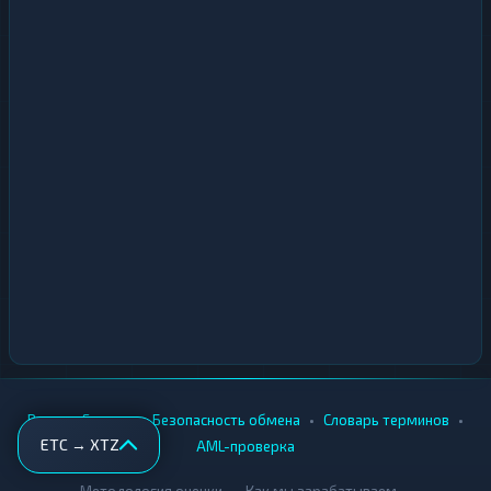
•
•
•
•
Вики
Города
Безопасность обмена
Словарь терминов
ETC → XTZ
AML-проверка
•
•
Методология оценки
Как мы зарабатываем