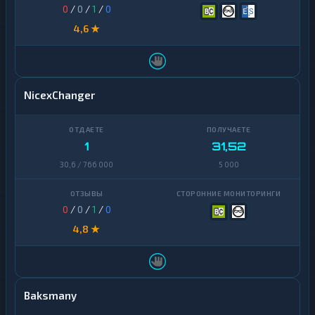
0
/
0
/
1
/
0
4,6 ★
NicexChanger
1
31,52
30,6 / 766 000
5 000
0
/
0
/
1
/
0
4,8 ★
Baksmany