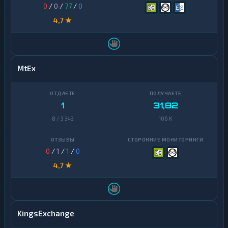
0
/
0
/
77
/
0
4,7 ★
MtEx
1
31,82
8 / 3 343
106 K
0
/
1
/
1
/
0
4,7 ★
KingsExchange