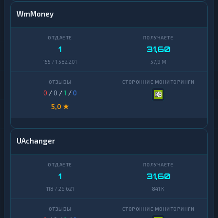
WmMoney
1
31,60
155 / 1 582 201
57,9 M
0
/
0
/
1
/
0
5,0 ★
UAchanger
1
31,60
118 / 26 621
841 K