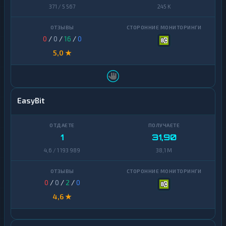
371 / 5 567
245 K
Zcash
1
0
/
0
/
16
/
0
5,0 ★
EasyBit
1
31,90
4,6 / 1 193 989
38,1 M
0
/
0
/
2
/
0
4,6 ★