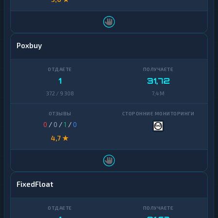
Poxbuy
1
31,72
372 / 9 308
7,4 M
0
/
0
/
1
/
0
4,7 ★
FixedFloat