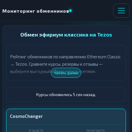
Мониторинг обменников
НАПРАВЛЕНИЕ
Обмен эфириум классика на Tezos
×
ОБМЕНА
Рейтинг обменников по направлению Ethereum Classic
★ ИЗБРАННОЕ
ВСЕ РАЗДЕЛЫ
→ Tezos. Сравните курсы, резервы и отзывы —
выберите выгодный обмен между сетями.
О
П
Читать далее
Т
О
Д
Л
А
У
Ё
Ч
Курсы обновились 6 сек назад.
Т
А
Е
Е
Т
ETC
CosmoChanger
Е
XTZ