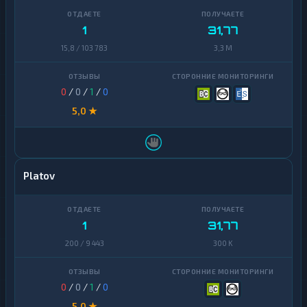
1
31,77
15,8 / 103 783
3,3 M
0
/
0
/
1
/
0
5,0 ★
Platov
1
31,77
200 / 9 443
300 K
0
/
0
/
1
/
0
5,0 ★