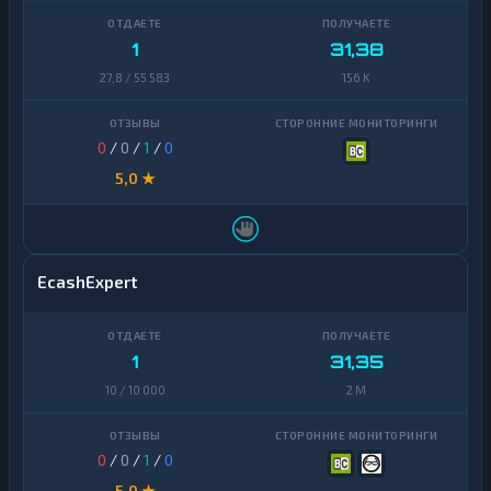
1
31,38
27,8 / 55 583
156 K
0
/
0
/
1
/
0
5,0 ★
EcashExpert
1
31,35
10 / 10 000
2 M
0
/
0
/
1
/
0
5,0 ★