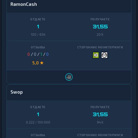
RamonCash
1
31,55
100 / 634
20 K
0
/
0
/
1
/
0
5,0 ★
Swop
1
31,55
0,222 / 100 000
94 K