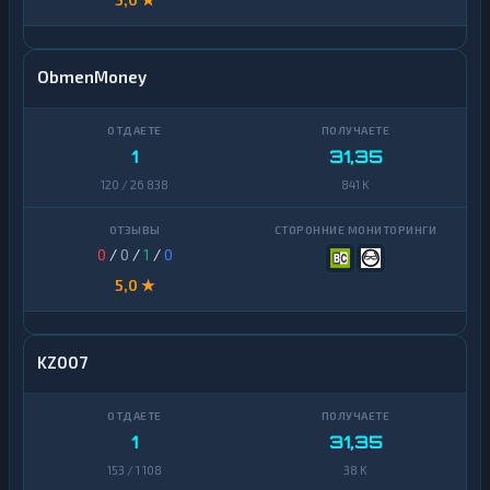
ObmenMoney
1
31,35
120 / 26 838
841 K
0
/
0
/
1
/
0
5,0 ★
KZ007
1
31,35
153 / 1 108
38 K