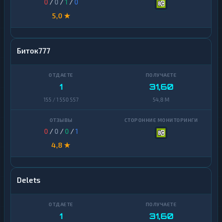
0
/
0
/
1
/
0
5,0 ★
Биток777
1
31,60
155 / 1 550 557
54,8 M
0
/
0
/
0
/
1
4,8 ★
Delets
1
31,60