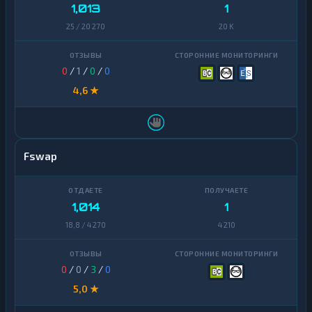
1,013
1
25 / 20 270
20 K
0
/
1
/
0
/
0
4,6 ★
Fswap
1,014
1
18,8 / 4 270
4 210
0
/
0
/
3
/
0
5,0 ★