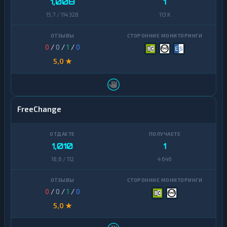
1,008
1
15,7 / 114 328
113 K
0
/
0
/
1
/
0
5,0 ★
FreeChange
1,010
1
18,6 / 112
4 646
0
/
0
/
1
/
0
5,0 ★