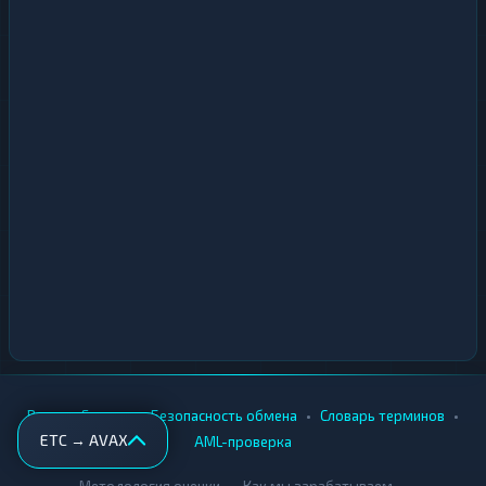
•
•
•
•
Вики
Города
Безопасность обмена
Словарь терминов
ETC → AVAX
AML-проверка
•
•
Методология оценки
Как мы зарабатываем