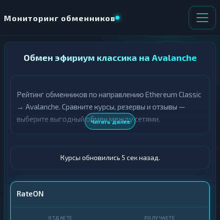
Мониторинг обменников
НАПРАВЛЕНИЕ
Обмен эфириум классика на Avalanche
×
ОБМЕНА
Рейтинг обменников по направлению Ethereum Classic
★ ИЗБРАННОЕ
ВСЕ РАЗДЕЛЫ
→ Avalanche. Сравните курсы, резервы и отзывы —
выберите выгодный обмен между сетями.
О
П
Читать далее
Т
О
Д
Л
А
У
Ё
Ч
Курсы обновились 6 сек назад.
Т
А
Е
Е
Т
ETC
RateON
Е
AVAX