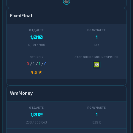
FixedFloat
1,010
1
0,154 / 900
10 K
0
/
1
/
1
/
0
4,9 ★
WmMoney
1,012
1
238 / 708 643
839 K