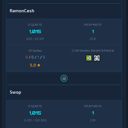
RamonCash
1,015
1
200 / 20 301
20 K
0
/
0
/
1
/
0
5,0 ★
Swop
1,015
1
0,355 / 100 000
2 M