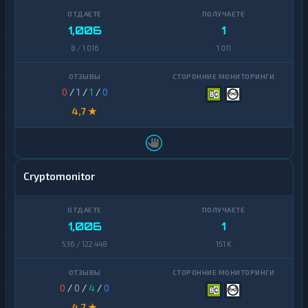
1,006
1
8 / 1 016
1 011
0
/
1
/
1
/
0
4,7 ★
Cryptomonitor
1,006
1
536 / 122 448
151 K
0
/
0
/
4
/
0
4,7 ★