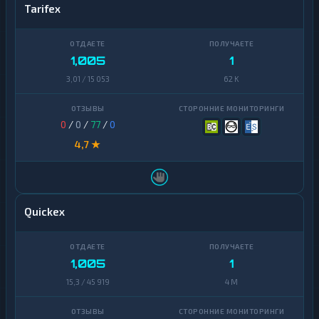
Tarifex
1,005
1
3,01 / 15 053
62 K
0
/
0
/
77
/
0
4,7 ★
Quickex
1,005
1
15,3 / 45 919
4 M