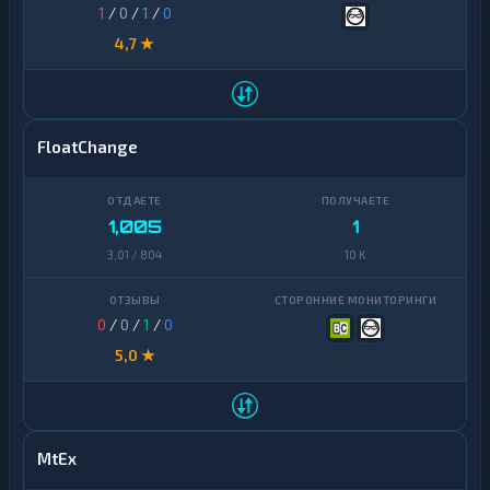
1
/
0
/
1
/
0
4,7 ★
FloatChange
1,005
1
3,01 / 804
10 K
0
/
0
/
1
/
0
5,0 ★
MtEx