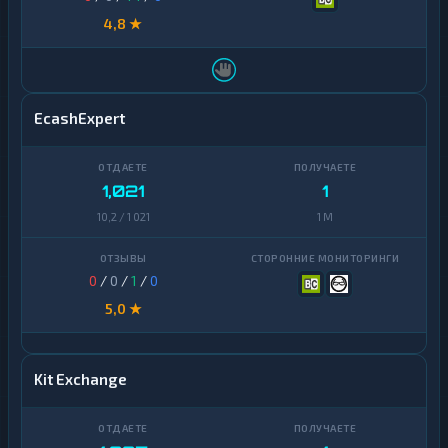
4,8 ★
EcashExpert
1,021
1
10,2 / 1 021
1 M
0
/
0
/
1
/
0
5,0 ★
Kit Exchange