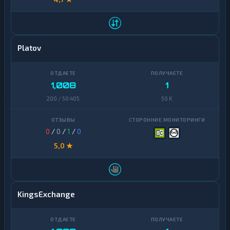
Platov
1,008
1
200 / 50 405
50 K
0
/
0
/
1
/
0
5,0 ★
KingsExchange