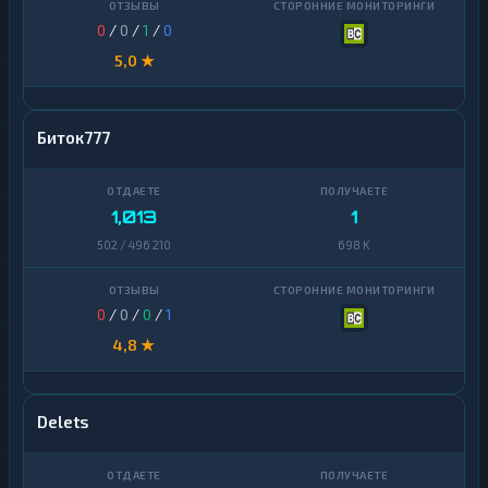
0
/
0
/
1
/
0
5,0 ★
Биток777
1,013
1
502 / 496 210
698 K
0
/
0
/
0
/
1
4,8 ★
Delets