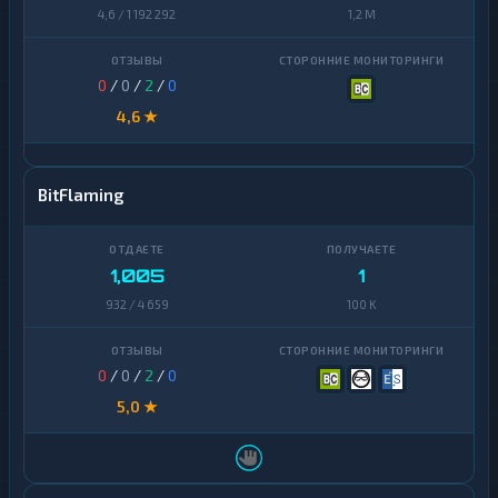
Finance
4,6 / 1 192 292
1,2 M
Zcash
1
0
/
0
/
2
/
0
4,6 ★
BitFlaming
1,005
1
932 / 4 659
100 K
0
/
0
/
2
/
0
5,0 ★