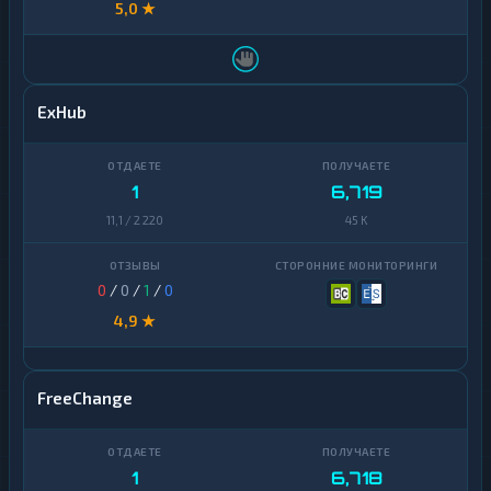
5,0 ★
ExHub
1
6,719
11,1 / 2 220
45 K
0
/
0
/
1
/
0
4,9 ★
FreeChange
1
6,718