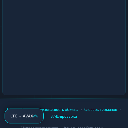
•
•
•
•
Вики
Города
Безопасность обмена
Словарь терминов
LTC → AVAX
AML-проверка
•
•
Методология оценки
Как мы зарабатываем