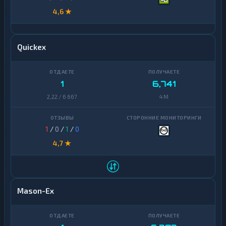
4,6 ★
Quickex
1
6,741
2,22 / 6 667
4 M
1
/
0
/
1
/
0
4,7 ★
Mason-Ex