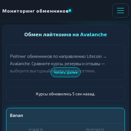
Мониторинг обменников
НАПРАВЛЕНИЕ
Обмен лайткоина на Avalanche
×
ОБМЕНА
Рейтинг обменников по направлению Litecoin →
★ ИЗБРАННОЕ
ВСЕ РАЗДЕЛЫ
Avalanche. Сравните курсы, резервы и отзывы —
выберите выгодный обмен между сетями.
О
П
Читать далее
Т
О
Д
Л
А
У
Ё
Ч
Курсы обновились 6 сек назад.
Т
А
Е
Е
Т
LTC
Banan
Е
AVAX