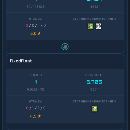
59 / 193 828
1,3 M
0
/
0
/
1
/
0
5,0 ★
FixedFloat
1
6,705
0,0222 / 133
9 204
0
/
1
/
1
/
0
4,9 ★