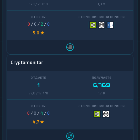
Finance
120 / 23 010
1,3 M
Zcash
1
0
/
0
/
2
/
0
5,0 ★
Cryptomonitor
1
6,769
77,8 / 17 778
151 K
0
/
0
/
4
/
0
4,7 ★