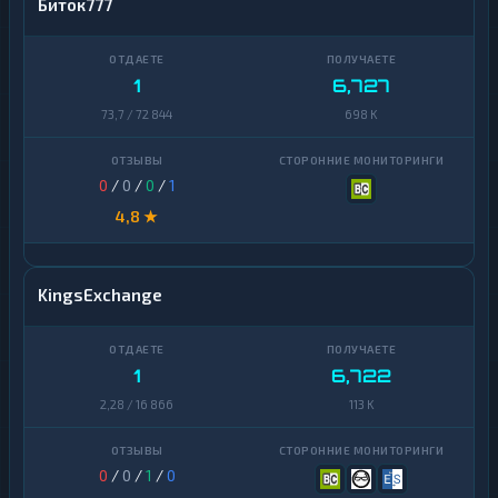
Биток777
1
6,727
73,7 / 72 844
698 K
0
/
0
/
0
/
1
4,8 ★
KingsExchange
1
6,722
2,28 / 16 866
113 K
0
/
0
/
1
/
0