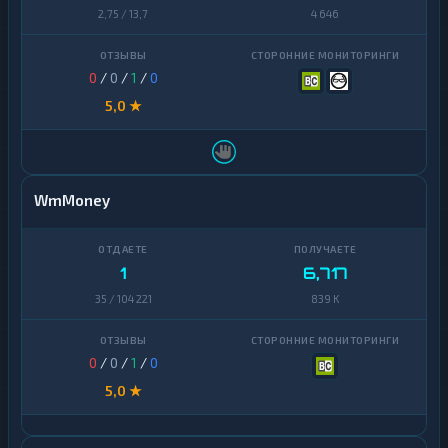
2,75 / 13,7
4 646
0
/
0
/
1
/
0
5,0 ★
WmMoney
1
6,717
35 / 104 221
839 K
0
/
0
/
1
/
0
5,0 ★