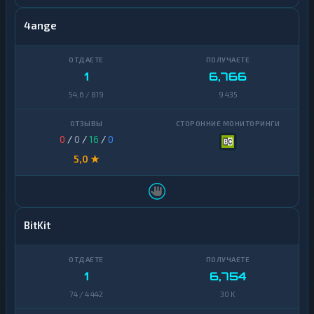
4ange
1
6,766
54,6 / 819
9 435
0
/
0
/
16
/
0
5,0 ★
BitKit
1
6,754
74 / 4 442
30 K