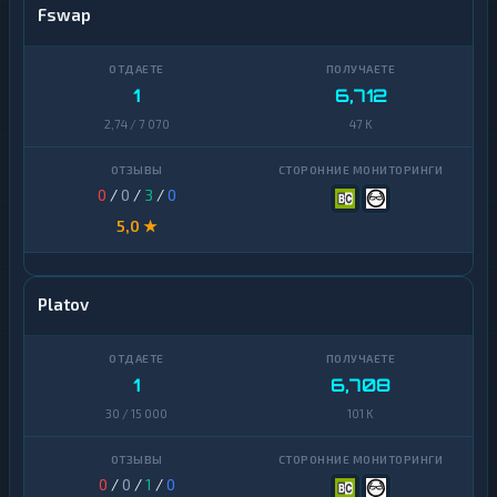
Fswap
1
6,712
2,74 / 7 070
47 K
0
/
0
/
3
/
0
5,0 ★
Platov
1
6,708
30 / 15 000
101 K
0
/
0
/
1
/
0