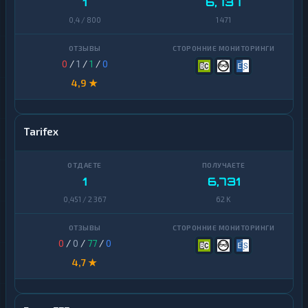
1
6,737
0,4 / 800
1 471
0
/
1
/
1
/
0
4,9 ★
Tarifex
1
6,731
0,451 / 2 367
62 K
0
/
0
/
77
/
0
4,7 ★