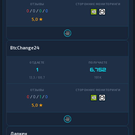
0
/
0
/
0
/
0
5,0 ★
BtcChange24
1
6,752
13,3 / 66,7
191 K
0
/
0
/
1
/
0
5,0 ★
Даркен