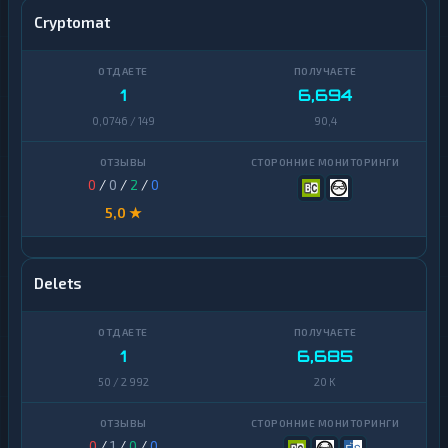
Cryptomat
1
6,694
0,0746 / 149
90,4
0
/
0
/
2
/
0
5,0 ★
Delets
1
6,685
50 / 2 992
20 K
0
/
1
/
0
/
0