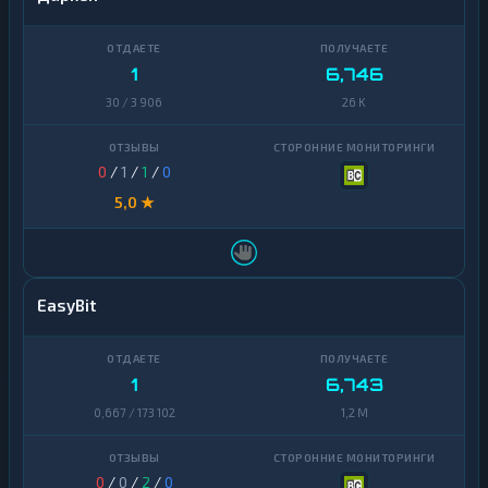
1
6,746
30 / 3 906
26 K
0
/
1
/
1
/
0
5,0 ★
EasyBit
1
6,743
0,667 / 173 102
1,2 M
0
/
0
/
2
/
0