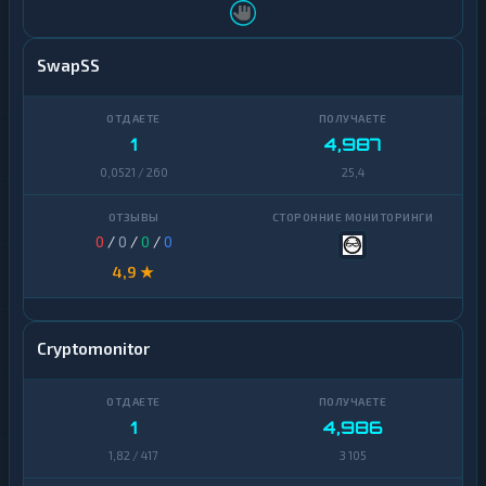
SwapSS
1
4,987
0,0521 / 260
25,4
0
/
0
/
0
/
0
4,9 ★
Cryptomonitor
1
4,986
1,82 / 417
3 105