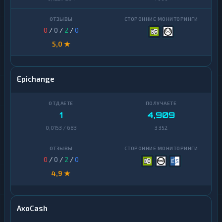
0
/
0
/
2
/
0
5,0 ★
Epichange
1
4,909
0,0153 / 683
3 352
0
/
0
/
2
/
0
4,9 ★
AxoCash