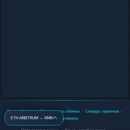
•
•
•
•
Вики
Города
Безопасность обмена
Словарь терминов
ETH ARBITRUM → XMR
AML-проверка
•
•
Методология оценки
Как мы зарабатываем