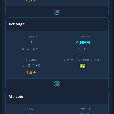
Xchange
1
4,883
0,0521 / 6 260
182 K
0
/
0
/
1
/
0
5,0 ★
Alt-coin