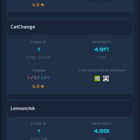
4,9 ★
CatChange
1
4,917
0,0112 / 203 367
4 706
0
/
0
/
2
/
0
4,9 ★
Lemonchik
1
4,913
0,122 / 204
1 000