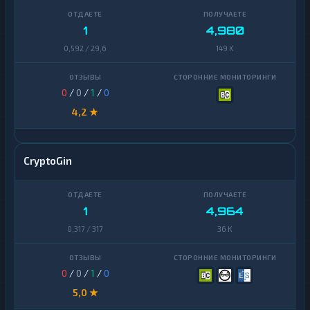
1
4,980
0,592 / 29,6
149 K
0
/
0
/
1
/
0
4,2 ★
CryptoGin
1
4,964
0,317 / 317
36 K
0
/
0
/
1
/
0
5,0 ★