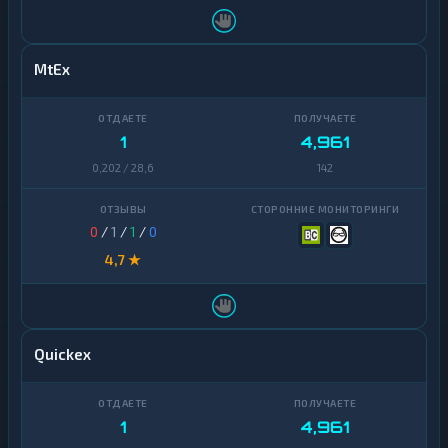
MtEx
1
4,961
0,202 / 28,6
142
0
/
1
/
1
/
0
4,7 ★
Quickex
1
4,961