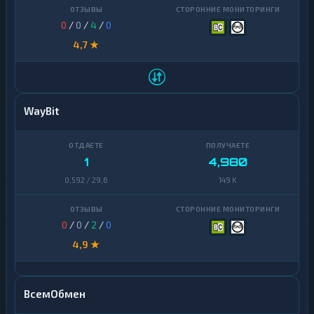
0
/
0
/
4
/
0
4,7 ★
WayBit
1
4,980
0,592 / 29,6
149 K
0
/
0
/
2
/
0
4,9 ★
ВсемОбмен