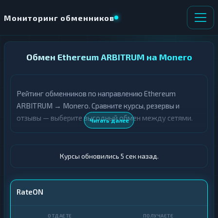
Мониторинг обменников
НАПРАВЛЕНИЕ
Обмен Ethereum ARBITRUM на Monero
×
ОБМЕНА
Рейтинг обменников по направлению Ethereum
★ ИЗБРАННОЕ
ВСЕ РАЗДЕЛЫ
ARBITRUM → Monero. Сравните курсы, резервы и
отзывы — выберите выгодный обмен между сетями.
О
П
Читать далее
Т
О
Д
Л
А
У
Ё
Ч
Курсы обновились 6 сек назад.
Т
А
Е
Е
Т
ETH ARBITRUM
RateON
Е
XMR