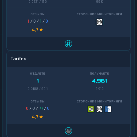
0,0521 / 156
99 K
1
/
0
/
1
/
0
4,7 ★
Tarifex
1
4,961
0,0188 / 60,1
6 910
0
/
0
/
77
/
0
4,7 ★