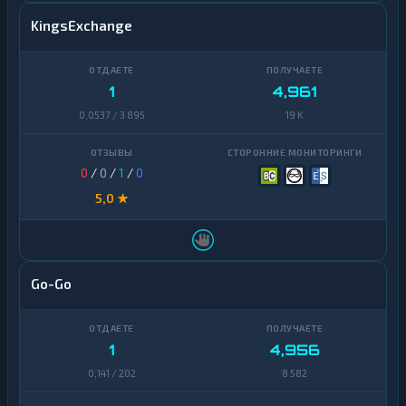
KingsExchange
1
4,961
0,0537 / 3 895
19 K
0
/
0
/
1
/
0
5,0 ★
Go-Go
1
4,956
0,141 / 202
8 582