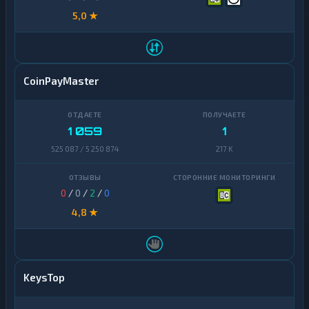
5,0 ★
CoinPayMaster
1 059
1
525 087 / 5 250 874
217 K
0
/
0
/
2
/
0
4,8 ★
KeysTop