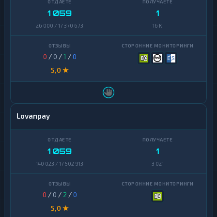
1 059
1
26 000 / 17 370 673
16 K
0
/
0
/
1
/
0
5,0 ★
Lovanpay
1 059
1
140 023 / 17 502 913
3 021
0
/
0
/
2
/
0
5,0 ★