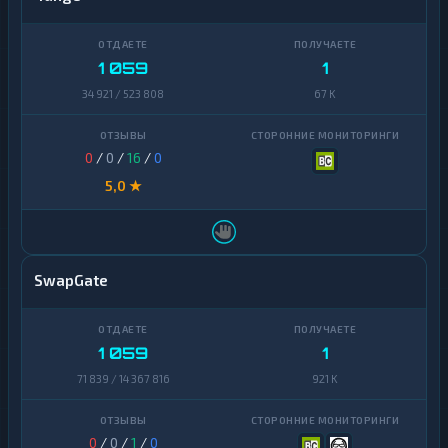
1 059
1
34 921 / 523 808
67 K
0
/
0
/
16
/
0
5,0 ★
SwapGate
1 059
1
71 839 / 14 367 816
921 K
0
/
0
/
1
/
0