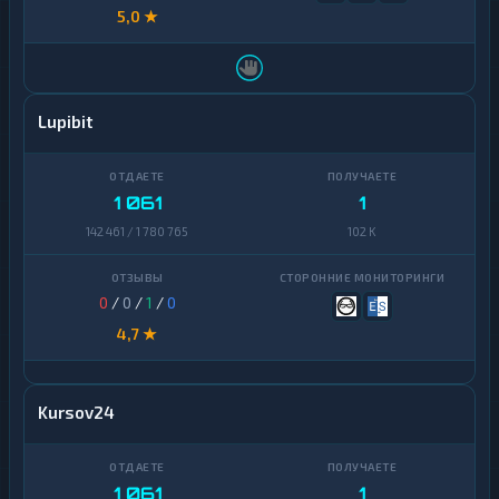
5,0 ★
Lupibit
1 061
1
142 461 / 1 780 765
102 K
0
/
0
/
1
/
0
4,7 ★
Kursov24
1 061
1