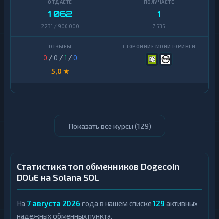
1 062
1
2 231 / 900 000
7 535
0
/
0
/
1
/
0
5,0 ★
Показать все курсы (
129
)
Статистика топ обменников Dogecoin
DOGE на Solana SOL
На
7 августа 2026
года в нашем списке
129
активных
надежных обменных пункта.