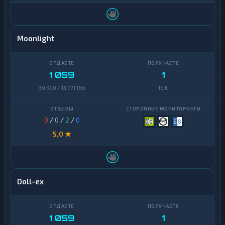
Moonlight
1 059
1
30 300 / 13 771 186
16 K
0
/
0
/
2
/
0
5,0 ★
Doll-ex
1 059
1