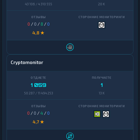
Zcash
1
43 106 / 4 310 555
20 K
Zcash
1
0
/
0
/
8
/
0
4,8 ★
Cryptomonitor
1 059
1
50 287 / 11 494 253
13 K
0
/
0
/
4
/
0
4,7 ★