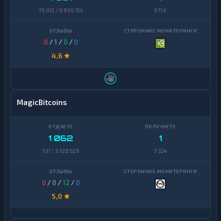
70 012 / 8 890 154
671 K
0
/
1
/
0
/
0
4,6 ★
MagicBitcoins
1 062
1
531 / 3 528 629
3 324
0
/
0
/
12
/
0
5,0 ★