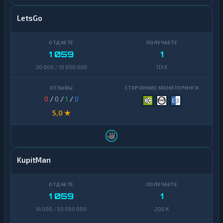
LetsGo
1 059
1
30 000 / 10 000 000
113 K
0
/
0
/
1
/
0
5,0 ★
KupitMan
1 059
1
14 000 / 50 000 000
200 K