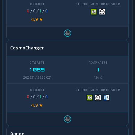
0
/
0
/
1
/
0
4,9 ★
CosmoChanger
1 059
1
262 531 / 5 250 621
124 K
0
/
0
/
1
/
0
4,9 ★
4ange