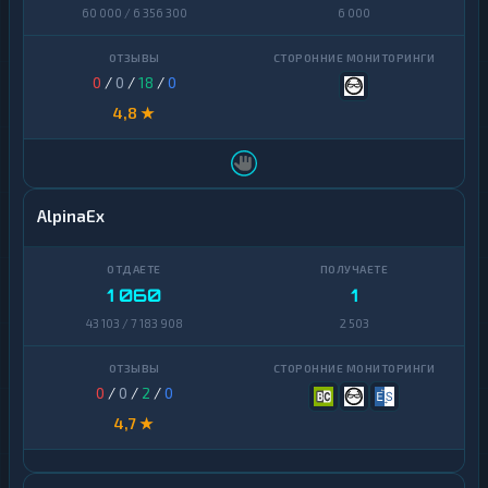
60 000 / 6 356 300
6 000
0
/
0
/
18
/
0
4,8 ★
AlpinaEx
1 060
1
43 103 / 7 183 908
2 503
0
/
0
/
2
/
0
4,7 ★