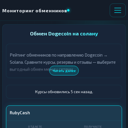
Мониторинг обменников
НАПРАВЛЕНИЕ
Обмен Dogecoin на солану
×
ОБМЕНА
Рейтинг обменников по направлению Dogecoin →
★ ИЗБРАННОЕ
ВСЕ РАЗДЕЛЫ
Solana. Сравните курсы, резервы и отзывы — выберите
выгодный обмен между сетями.
О
П
Читать далее
Т
О
Д
Л
А
У
Ё
Ч
Курсы обновились 6 сек назад.
Т
А
Е
Е
Т
DOGE
RubyCash
Е
SOL