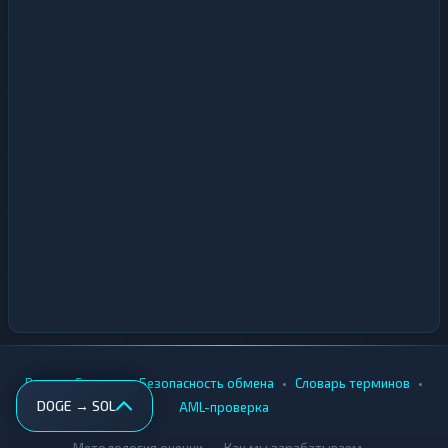
•
•
•
•
Вики
Города
Безопасность обмена
Словарь терминов
DOGE → SOL
AML-проверка
•
•
Методология оценки
Как мы зарабатываем