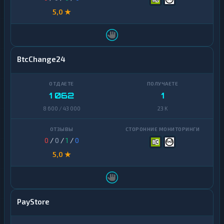
5,0 ★
BtcChange24
1 062
1
8 600 / 43 000
23 K
0
/
0
/
1
/
0
5,0 ★
PayStore