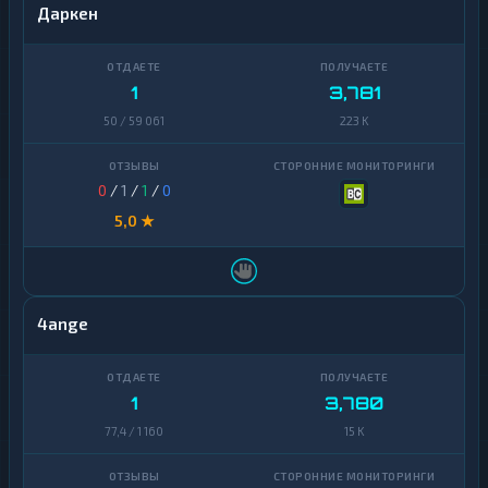
Даркен
1
3,781
50 / 59 061
223 K
0
/
1
/
1
/
0
5,0 ★
4ange
1
3,780
77,4 / 1 160
15 K