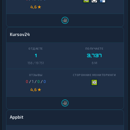
4,6 ★
Kursov24
1
3,737
156 / 19 751
6 M
0
/
1
/
0
/
0
4,6 ★
Appbit