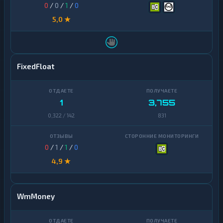
0
/
0
/
1
/
0
5,0 ★
FixedFloat
1
3,755
0,322 / 142
831
0
/
1
/
1
/
0
4,9 ★
WmMoney