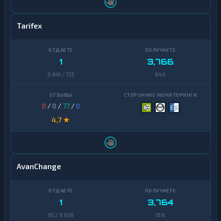
Tarifex
1
3,766
0,641 / 725
64 K
0
/
0
/
77
/
0
4,7 ★
AvanChange
1
3,764
95 / 9 508
18 K