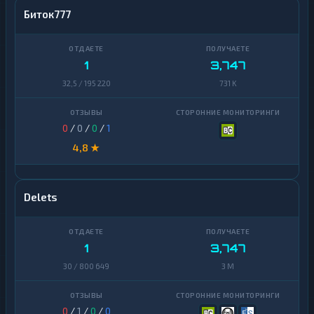
Биток777
1
3,747
32,5 / 195 220
731 K
0
/
0
/
0
/
1
4,8 ★
Delets
1
3,747
30 / 800 649
3 M
0
/
1
/
0
/
0