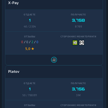
X-Pay
1
3,758
40 / 2 334
8 769
0
/
0
/
2
/
0
5,0 ★
Platov
1
3,756
50 / 798 811
3 M