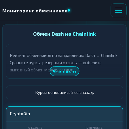
Мониторинг обменников
НАПРАВЛЕНИЕ
Обмен Dash на Chainlink
×
ОБМЕНА
Рейтинг обменников по направлению Dash → Chainlink.
★ ИЗБРАННОЕ
ВСЕ РАЗДЕЛЫ
Сравните курсы, резервы и отзывы — выберите
выгодный обмен между сетями.
О
П
Читать далее
Т
О
Д
Л
А
У
Ё
Ч
Курсы обновились 6 сек назад.
Т
А
Е
Е
Т
DASH
CryptoGin
Е
LINK