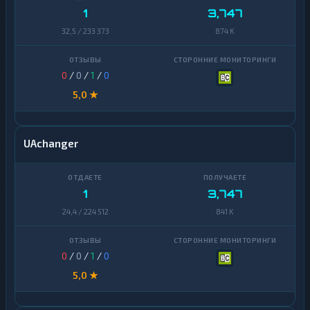
1
3,747
32,5 / 233 373
874 K
0
/
0
/
1
/
0
5,0 ★
UAchanger
1
3,747
24,4 / 224 512
841 K
0
/
0
/
1
/
0
5,0 ★