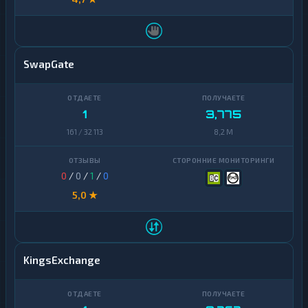
SwapGate
1
3,775
161 / 32 113
8,2 M
0
/
0
/
1
/
0
5,0 ★
KingsExchange