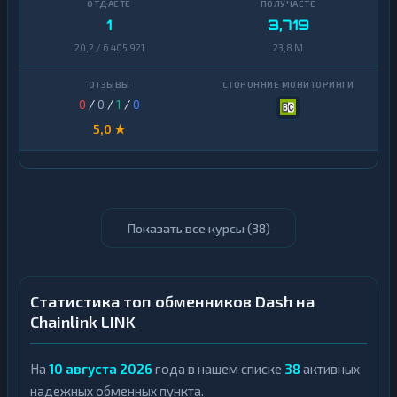
1
3,719
20,2 / 6 405 921
23,8 M
0
/
0
/
1
/
0
5,0 ★
Показать все курсы (
38
)
Статистика топ обменников Dash на
Chainlink LINK
На
10 августа 2026
года в нашем списке
38
активных
надежных обменных пункта.