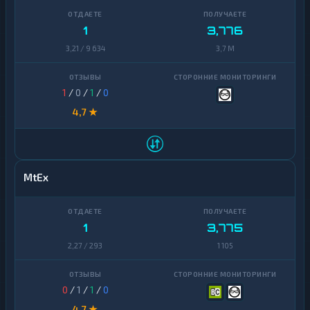
1
3,776
3,21 / 9 634
3,7 M
1
/
0
/
1
/
0
4,7 ★
MtEx
1
3,775
2,27 / 293
1 105
0
/
1
/
1
/
0
4,7 ★