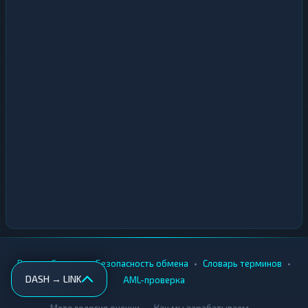
•
•
•
•
Вики
Города
Безопасность обмена
Словарь терминов
DASH → LINK
AML-проверка
•
•
Методология оценки
Как мы зарабатываем