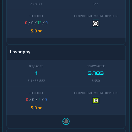
Zcash
1
Finance
2 / 3 173
12 K
Zcash
1
0
/
0
/
12
/
0
5,0 ★
Lovanpay
1
3,783
311 / 38 882
8 550
0
/
0
/
2
/
0
5,0 ★