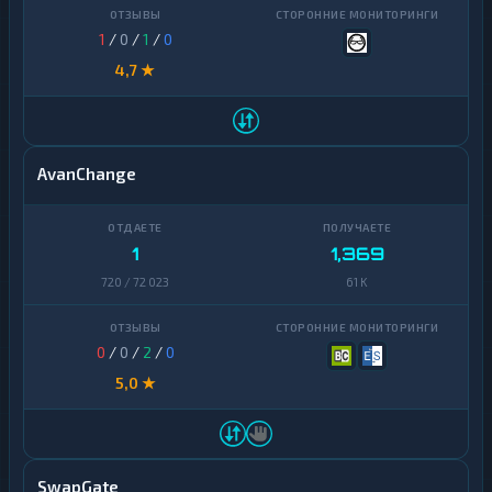
1
/
0
/
1
/
0
4,7 ★
AvanChange
1
1,369
720 / 72 023
61 K
0
/
0
/
2
/
0
5,0 ★
SwapGate