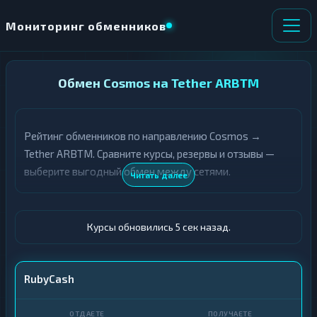
Мониторинг обменников
НАПРАВЛЕНИЕ
Обмен Cosmos на Tether ARBTM
×
ОБМЕНА
Рейтинг обменников по направлению Cosmos →
★ ИЗБРАННОЕ
ВСЕ РАЗДЕЛЫ
Tether ARBTM. Сравните курсы, резервы и отзывы —
выберите выгодный обмен между сетями.
О
П
Читать далее
Т
О
Д
Л
А
У
Ё
Ч
Курсы обновились 6 сек назад.
Т
А
Е
Е
Т
ATOM
RubyCash
Е
USDT ARBTM