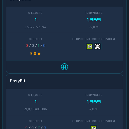
1
1,369
3 634 / 726 744
77,8 M
0
/
0
/
1
/
0
5,0 ★
EasyBit
1
1,369
21,8 / 3 483 306
4,8 M
0
/
0
/
2
/
0