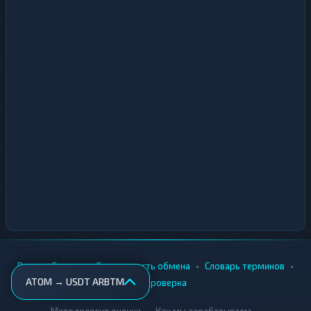
•
•
•
•
Вики
Города
Безопасность обмена
Словарь терминов
ATOM → USDT ARBTM
AML-проверка
•
•
Методология оценки
Как мы зарабатываем