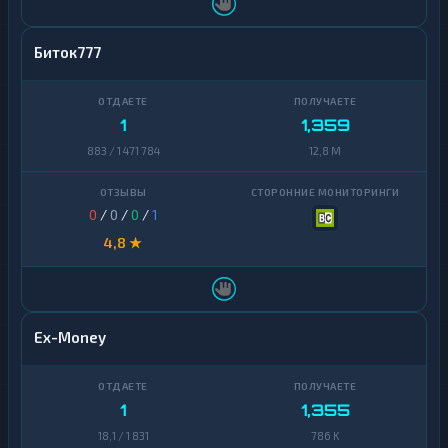
Биток777
1
1,359
883 / 1 471 784
12,8 M
0
/
0
/
0
/
1
4,8 ★
Ex-Money
1
1,355
18,1 / 1 831
786 K