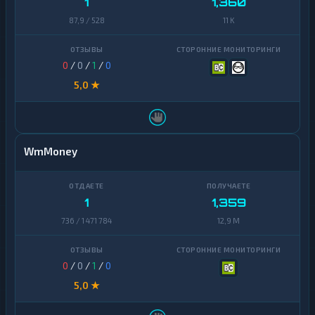
1
1,360
87,9 / 528
11 K
0
/
0
/
1
/
0
5,0 ★
WmMoney
1
1,359
736 / 1 471 784
12,9 M
0
/
0
/
1
/
0
5,0 ★