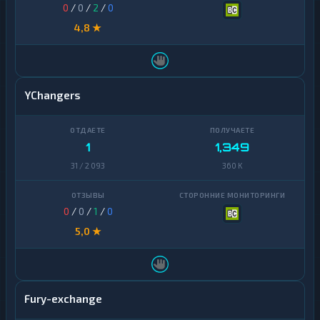
0
/
0
/
2
/
0
4,8 ★
YChangers
1
1,349
31 / 2 093
360 K
0
/
0
/
1
/
0
5,0 ★
Fury-exchange