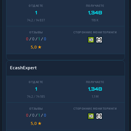
1
1,348
74,2 / 14 837
116 K
0
/
0
/
1
/
0
5,0 ★
EcashExpert
1
1,348
74,2 / 74 185
1,1 M
0
/
0
/
1
/
0
5,0 ★