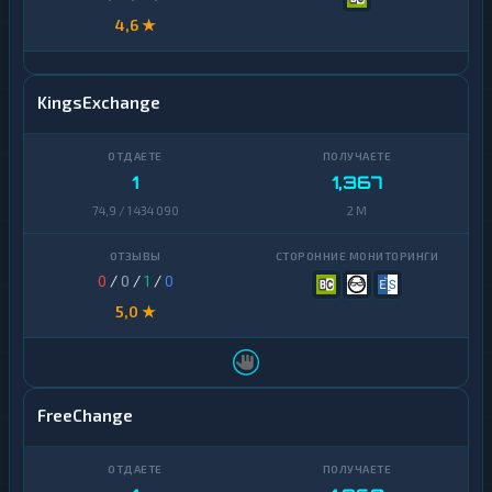
4,6 ★
KingsExchange
1
1,367
74,9 / 1 434 090
2 M
0
/
0
/
1
/
0
5,0 ★
FreeChange