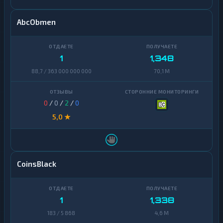
AbcObmen
1
1,348
88,7 / 363 000 000 000
70,1 M
0
/
0
/
2
/
0
5,0 ★
CoinsBlack
1
1,338
183 / 5 868
4,6 M