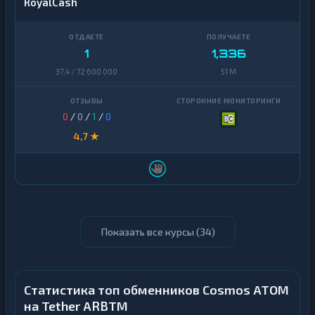
RoyalCash
1
1,336
37,4 / 72 600 000
51 M
0
/
0
/
1
/
0
4,7 ★
Показать все курсы (
34
)
Статистика топ обменников Cosmos ATOM
на Tether ARBTM