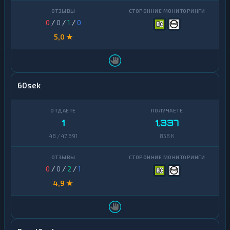
0
/
0
/
1
/
0
5,0 ★
60sek
1
1,337
48 / 47 691
858 K
0
/
0
/
2
/
1
4,9 ★