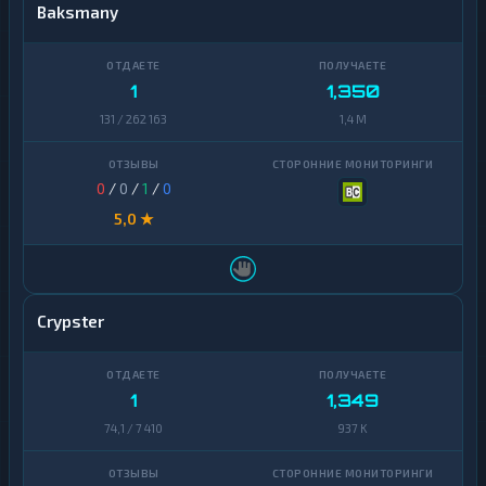
Baksmany
1
1,350
131 / 262 163
1,4 M
0
/
0
/
1
/
0
5,0 ★
Crypster
1
1,349
74,1 / 7 410
937 K