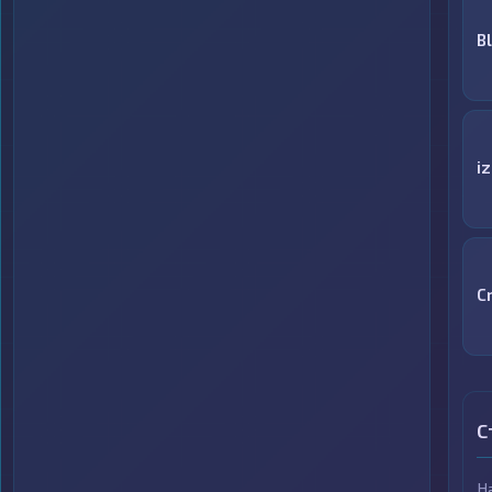
B
i
C
С
Н