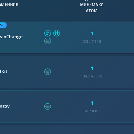
БМЕННИК
МИН/МАКС
ATOM
1
vanChange
103 / 7 348
1
tKit
184 / 46 019
1
latov
100 / 4 633