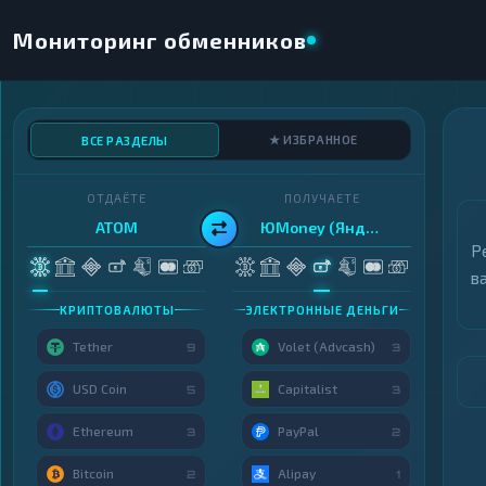
Мониторинг обменников
★ ИЗБРАННОЕ
ВСЕ РАЗДЕЛЫ
ОТДАЁТЕ
ПОЛУЧАЕТЕ
ATOM
ЮMoney (Яндекс.Деньги)
Р
в
КРИПТОВАЛЮТЫ
ЭЛЕКТРОННЫЕ ДЕНЬГИ
Tether
Volet (Advcash)
9
3
USD Coin
Capitalist
5
3
Ethereum
PayPal
3
2
Bitcoin
Alipay
2
1