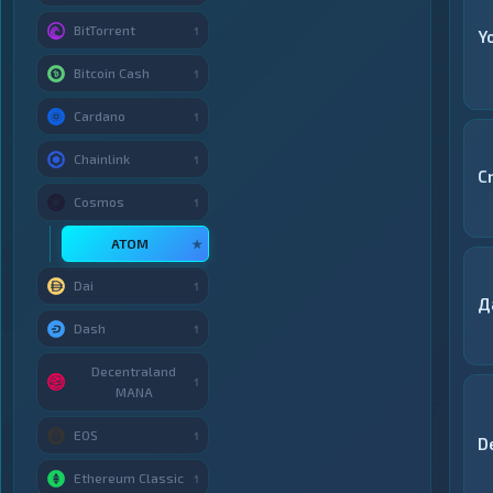
BitTorrent
1
Y
Bitcoin Cash
1
Cardano
1
Chainlink
1
C
Cosmos
1
ATOM
★
Dai
1
Д
Dash
1
Decentraland
1
MANA
EOS
1
D
Ethereum Classic
1