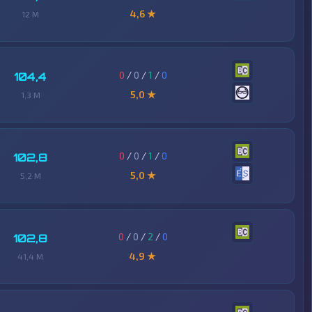
4,6 ★
12 M
0
/
0
/
1
/
0
104,4
5,0 ★
1,3 M
0
/
0
/
1
/
0
102,8
5,0 ★
5,2 M
0
/
0
/
2
/
0
102,8
4,9 ★
41,4 M