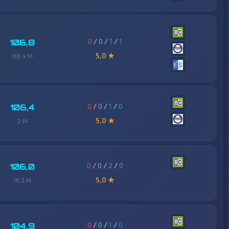
0
/
0
/
1
/
1
106,8
5,0 ★
88,4 M
0
/
0
/
1
/
0
106,4
5,0 ★
2 M
0
/
0
/
2
/
0
106,0
5,0 ★
16,2 M
0
/
0
/
1
/
0
104,9