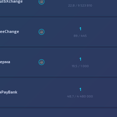
ultiXchange
22,8 / 9 523 810
1
reeChange
89 / 445
1
ерма
19,5 / 1 000
1
4PayBank
48,7 / 4 480 000