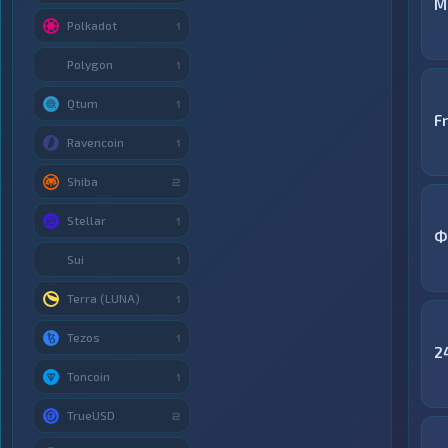
M
Polkadot
1
Polygon
1
Qtum
1
F
Ravencoin
1
Shiba
2
Stellar
1
Ф
Sui
1
Terra (LUNA)
1
Tezos
1
2
Toncoin
1
TrueUSD
2