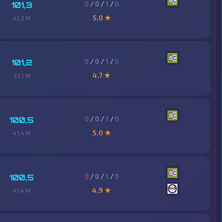
0
/
0
/
1
/
0
101,3
5,0 ★
41,2 M
0
/
0
/
1
/
0
101,2
4,7 ★
33,1 M
0
/
0
/
1
/
0
100,5
5,0 ★
41,4 M
0
/
0
/
1
/
0
100,5
4,9 ★
41,4 M