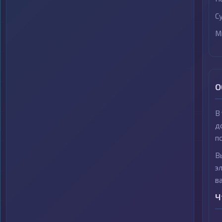
С
М
О
В
д
п
В
э
в
Ч