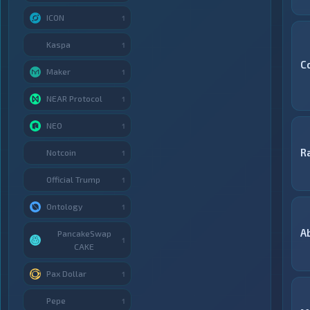
ICON
1
Kaspa
1
C
Maker
1
NEAR Protocol
1
NEO
1
R
Notcoin
1
Official Trump
1
Ontology
1
A
PancakeSwap
1
CAKE
Pax Dollar
1
Pepe
1