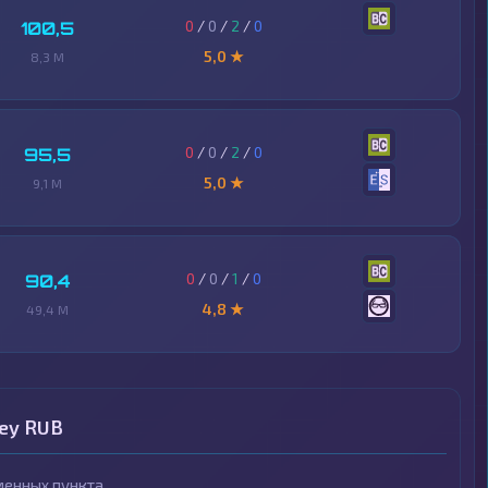
0
/
0
/
2
/
0
100,5
5,0 ★
8,3 M
0
/
0
/
2
/
0
95,5
5,0 ★
9,1 M
0
/
0
/
1
/
0
90,4
4,8 ★
49,4 M
ey RUB
енных пункта.