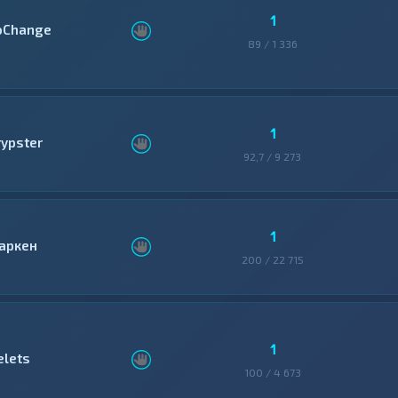
1
oChange
89 / 1 336
1
rypster
92,7 / 9 273
1
аркен
200 / 22 715
1
elets
100 / 4 673