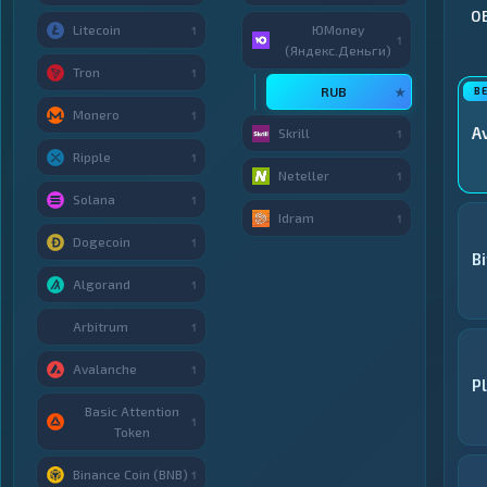
О
Litecoin
ЮMoney
1
1
(Яндекс.Деньги)
Tron
1
RUB
★
Monero
1
A
Skrill
1
Ripple
1
Neteller
1
Solana
1
Idram
1
Dogecoin
1
Bi
Algorand
1
Arbitrum
1
Avalanche
1
P
Basic Attention
1
Token
Binance Coin (BNB)
1