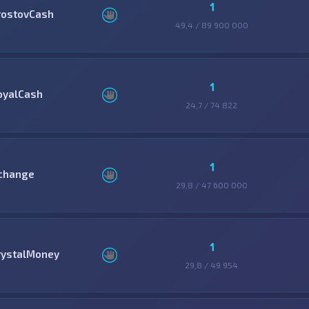
1
rostovCash
49,4 / 89 900 000
1
oyalCash
24,7 / 74 822
1
change
29,8 / 47 600 000
1
rystalMoney
29,8 / 49 954