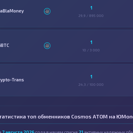
1
laBlaMoney
29,9 / 895 000
1
ziBTC
10 / 3 000
1
rypto-Trans
24,3 / 100 000
татистика топ обменников Cosmos ATOM на ЮMon
а
7 августа 2026
года в нашем списке
21
активных надежных обм