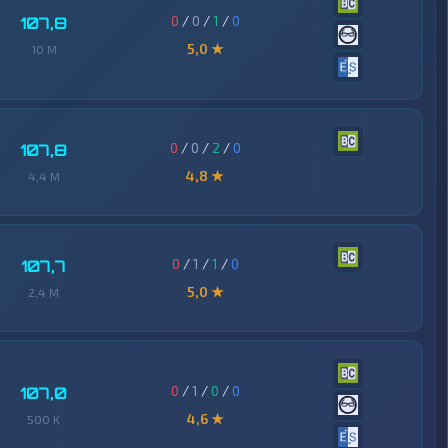
0
/
0
/
1
/
0
107,8
5,0 ★
10 M
0
/
0
/
2
/
0
107,8
4,8 ★
4,4 M
0
/
1
/
1
/
0
107,7
5,0 ★
2,4 M
0
/
1
/
0
/
0
107,0
4,6 ★
500 K