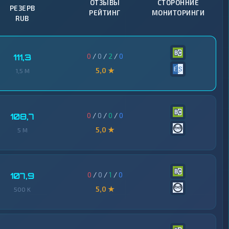
ОТЗЫВЫ
СТОРОННИЕ
РЕЗЕРВ
РЕЙТИНГ
МОНИТОРИНГИ
RUB
0
/
0
/
2
/
0
111,3
5,0 ★
1,5 M
0
/
0
/
0
/
0
108,7
5,0 ★
5 M
0
/
0
/
1
/
0
107,9
5,0 ★
500 K