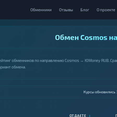
Обменники
Отзывы
Блог
О проекте
Обмен Cosmos н
ейтинг обменников по направлению Cosmos → ЮMoney RUB. Срав
ариант обмена.
Курсы обновились 4
↕
ОТДАЕТЕ