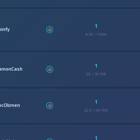
1
oinfy
9,36 / 1 000
1
amonCash
50 / 18 789
1
bcObmen
22,9 / 45 700
1