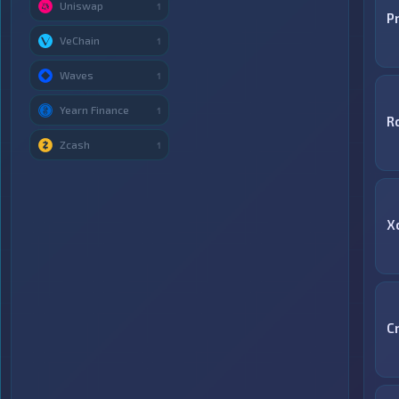
Uniswap
1
P
VeChain
1
Waves
1
Yearn Finance
1
R
Zcash
1
X
C