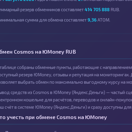
уммарный резерв обменников составляет
414 705 888
RUB.
инимальная сумма для обмена составляет
9,36
ATOM.
бмен Cosmos на ЮMoney RUB
 таблице собраны обменные пункты, работающие с направлением
оступный резерв ЮMoney, отзывы и репутация на мониторингах.
озволяет выбрать обмен по максимально выгодному курсу на мо
ывод средств из Cosmos в ЮMoney (Яндекс.Деньги) — частый сц
лектронном кошельке для расчётов, переводов и онлайн-покупо
аш счёт в системе ЮMoney (Яндекс.Деньги) и сразу доступны для
то учесть при обмене Cosmos на ЮMoney