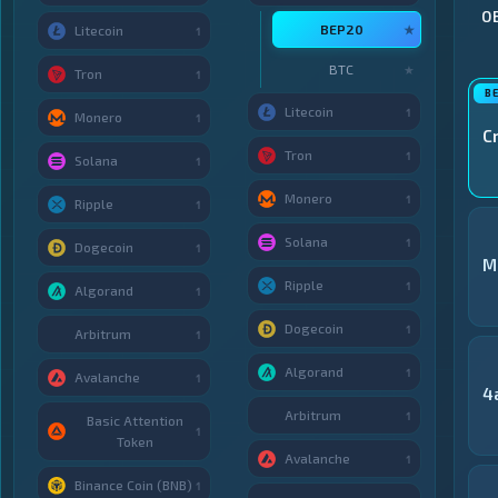
О
BEP20
★
Litecoin
1
BTC
★
Tron
1
Litecoin
1
Monero
1
C
Tron
1
Solana
1
Monero
1
Ripple
1
Solana
1
Dogecoin
1
M
Ripple
1
Algorand
1
Dogecoin
1
Arbitrum
1
Algorand
1
Avalanche
1
4
Arbitrum
1
Basic Attention
1
Token
Avalanche
1
Binance Coin (BNB)
1