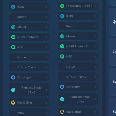
Ethereum Classic
1
ICON
1
ICON
1
Kaspa
1
Q
Kaspa
1
Maker
1
Maker
1
NEAR Protocol
1
NEAR Protocol
1
NEO
1
C
NEO
1
Notcoin
1
Notcoin
1
Official Trump
1
Official Trump
1
Ontology
1
S
Ontology
1
PancakeSwap
1
CAKE
PancakeSwap
1
CAKE
Pax Dollar
1
B
Pax Dollar
1
Pepe
1