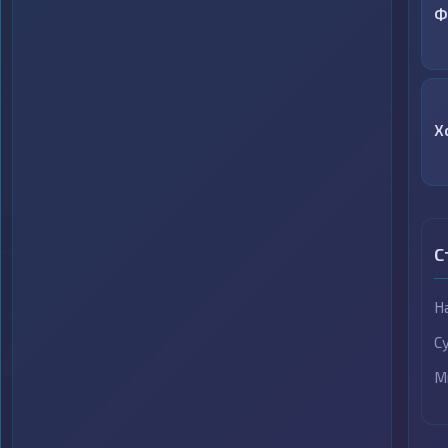
Ф
X
С
Н
С
М