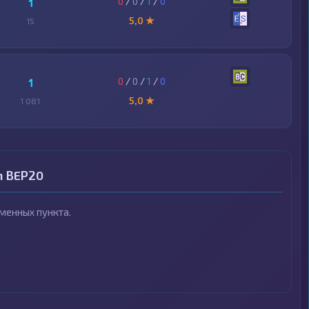
0
/
0
/
1
/
0
1
5,0 ★
15
0
/
0
/
1
/
0
1
5,0 ★
1 081
n BEP20
менных пункта.