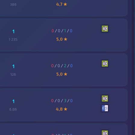
4,7 ★
386
0
/
0
/
1
/
0
1
5,0 ★
1 235
0
/
0
/
2
/
0
1
5,0 ★
126
0
/
0
/
3
/
0
1
4,8 ★
6,86