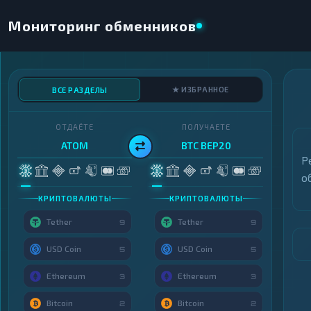
Мониторинг обменников
★ ИЗБРАННОЕ
ВСЕ РАЗДЕЛЫ
ОТДАЁТЕ
ПОЛУЧАЕТЕ
ATOM
BTC BEP20
Р
о
КРИПТОВАЛЮТЫ
КРИПТОВАЛЮТЫ
Tether
Tether
9
9
USD Coin
USD Coin
5
5
Ethereum
Ethereum
3
3
Bitcoin
Bitcoin
2
2