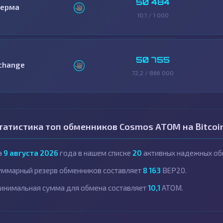
50 484
ерма
10,1 / 1 000
50 755
change
72,2 / 866 000
татистика топ обменников Cosmos ATOM на Bitcoi
а
9 августа 2026
года в нашем списке
20
активных надежных об
уммарный резерв обменников составляет
8 163
BEP20.
инимальная сумма для обмена составляет
10,1
ATOM.