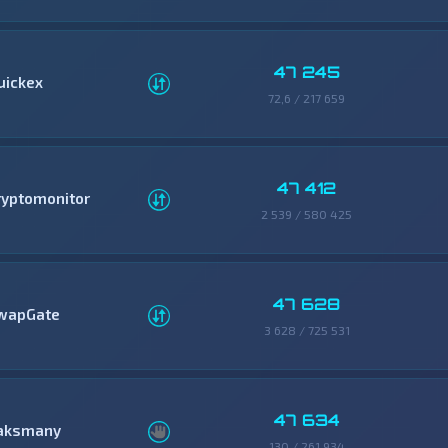
47 245
uickex
72,6 / 217 659
47 412
ryptomonitor
2 539 / 580 425
47 628
wapGate
3 628 / 725 531
47 634
aksmany
130 / 261 934