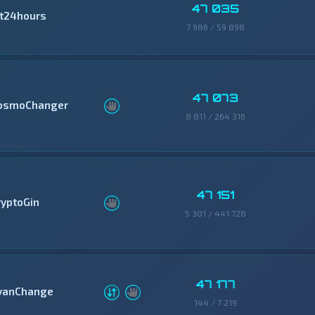
47 035
it24hours
7 986 / 59 898
47 073
osmoChanger
8 811 / 264 316
47 151
ryptoGin
5 301 / 441 728
47 177
vanChange
144 / 7 219