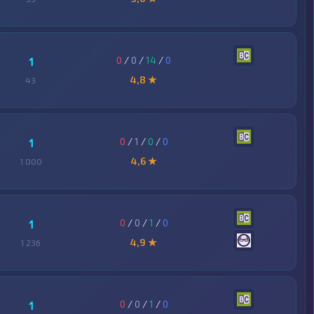
0
/
0
/
14
/
0
1
4,8 ★
43
0
/
1
/
0
/
0
1
4,6 ★
1 000
0
/
0
/
1
/
0
1
4,9 ★
1 236
0
/
0
/
1
/
0
1