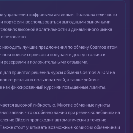
ии управления цифровыми активами. Пользователи часто
вои портфели, воспользоваться выгодными рыночными
 условиях высокой волатильности и динамичного рынка
и безопасно.
о находить лучшие предложения по обмену Cosmos атом
учном поиске сервисов и получаете доступ только к
и резервами и положительными отзывами.
я для принятия решения: курсы обмена Cosmos ATOM на
вов от реальных пользователей, а также рейтинг
ие как фиксированный курс или повышенные лимиты,
ичается высокой гибкостью. Многие обменные пункты
ия заявки, что особенно важно при резких колебаниях на
сление Bitcoin происходит автоматически в течение
. Также стоит учитывать возможные комиссии обменника и