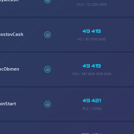
37,4 / 72 200 000
49 419
rostovCash
45 / 87 000 000
49 419
bcObmen
133 / 361 000 000 000
49 421
oinStart
19,2 / 1 000