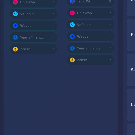
TrueUSD
2
Uniswap
1
Uniswap
1
VeChain
1
VeChain
1
Waves
1
P
Waves
1
Yearn Finance
1
Yearn Finance
1
Zcash
1
Zcash
1
A
C