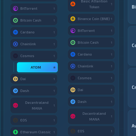
Basic Attention
1
B
Token
BitTorrent
1
Binance Coin (BNB)
1
Bitcoin Cash
1
BitTorrent
1
Cardano
1
Bitcoin Cash
1
Chainlink
1
C
Cardano
1
Cosmos
1
Chainlink
1
ATOM
★
Cosmos
1
Dai
1
C
Dai
1
Dash
1
Dash
1
Decentraland
1
MANA
Decentraland
1
MANA
EOS
1
A
EOS
1
Ethereum Classic
1