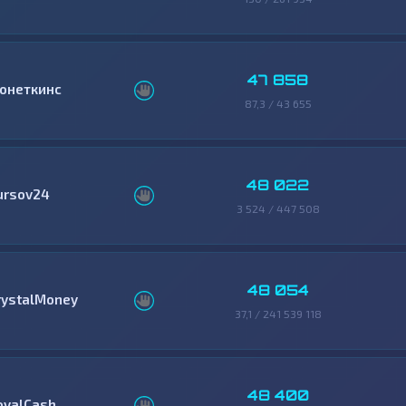
47 858
онеткинс
87,3 / 43 655
48 022
ursov24
3 524 / 447 508
48 054
rystalMoney
37,1 / 241 539 118
48 400
oyalCash