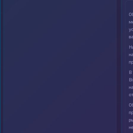
О
м
у
в
Н
н
п
В
B
н
о
О
п
р
н