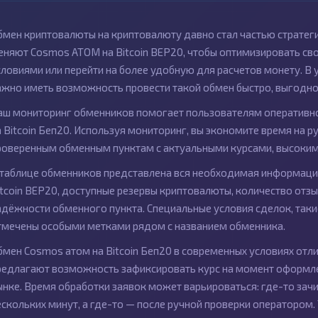
бмен криптовалюты на криптовалюту давно стал частью стратег
еняют Cosmos ATOM на Bitcoin BEP20, чтобы оптимизировать с
словиями или перейти на более удобную для расчетов монету. В
ажно иметь возможность провести такой обмен быстро, выгодно 
аш мониторинг обменников помогает пользователям оперативн
а Bitcoin Беп20. Используя мониторинг, вы экономите время на р
роверенным обменным пунктам с актуальными курсами, высоким
 таблице обменников представлена вся необходимая информаци
itcoin BEP20, доступные резервы криптовалюты, количество отзы
адёжности обменного пункта. Специальные условия сделок, так
тмечены особыми метками рядом с названием обменника.
бмен Cosmos атом на Bitcoin Беп20 в современных условиях отл
редлагают возможность зафиксировать курс на момент оформлен
ынке. Время обработки заявок может варьироваться: где-то зачи
ескольких минут, а где-то — после ручной проверки оператором