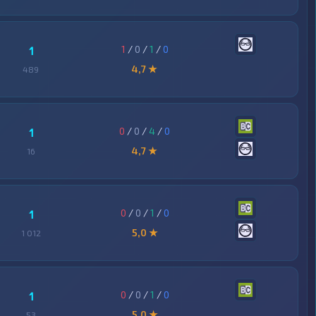
1
/
0
/
1
/
0
1
4,7 ★
489
0
/
0
/
4
/
0
1
4,7 ★
16
0
/
0
/
1
/
0
1
5,0 ★
1 012
0
/
0
/
1
/
0
1
5,0 ★
53