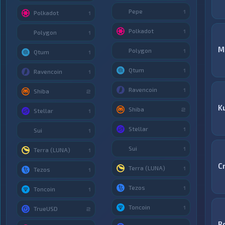
Pepe
1
Polkadot
1
Polkadot
1
Polygon
1
М
Polygon
1
Qtum
1
Qtum
1
Ravencoin
1
Ravencoin
1
Shiba
2
K
Shiba
2
Stellar
1
Stellar
1
Sui
1
Sui
1
Terra (LUNA)
1
C
Terra (LUNA)
1
Tezos
1
Tezos
1
Toncoin
1
Toncoin
1
TrueUSD
2
R