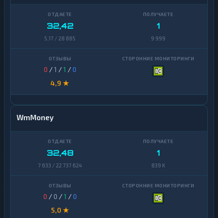
32,42
1
5,17 / 28 885
9 999
0
/
1
/
1
/
0
4,9 ★
WmMoney
32,48
1
7 633 / 22 737 624
839 K
0
/
0
/
1
/
0
5,0 ★