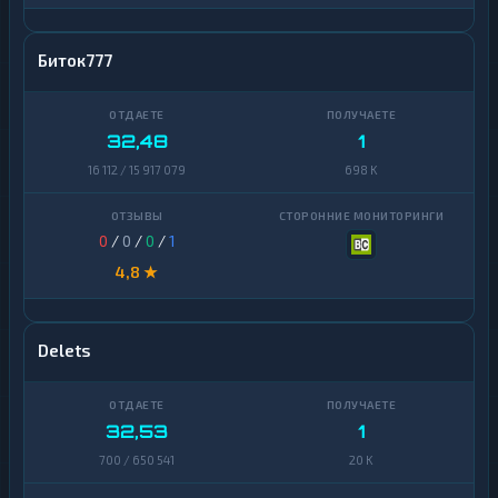
Биток777
32,48
1
16 112 / 15 917 079
698 K
0
/
0
/
0
/
1
4,8 ★
Delets
32,53
1
700 / 650 541
20 K