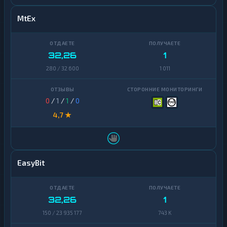
MtEx
32,26
1
280 / 32 600
1 011
0
/
1
/
1
/
0
4,7 ★
EasyBit
32,26
1
150 / 23 935 177
743 K