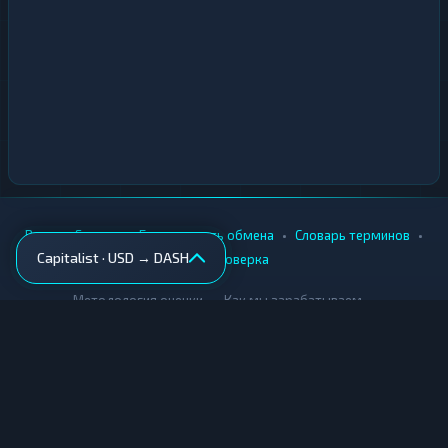
•
•
•
•
Вики
Города
Безопасность обмена
Словарь терминов
Capitalist · USD → DASH
AML-проверка
•
•
Методология оценки
Как мы зарабатываем
Для обменников
Купить крипту
Продать крипту