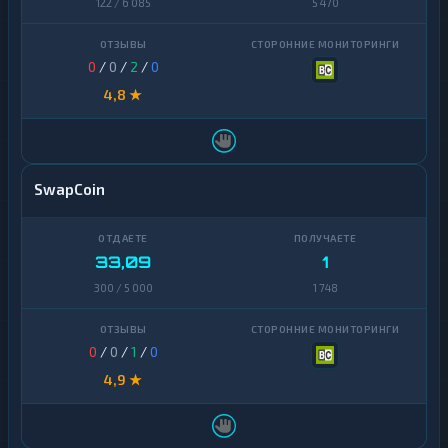
122 / 6 085
5 470
0
/
0
/
2
/
0
4,8 ★
SwapCoin
33,09
1
300 / 5 000
1 748
0
/
0
/
1
/
0
4,9 ★