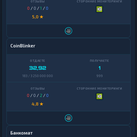
Ravencoin
1
0
/
0
/
1
/
0
Shiba
2
5,0 ★
Stellar
1
Sui
1
CoinBlinker
Terra
1
(LUNA)
Tezos
1
32,92
1
183 / 3 250 000 000
999
Toncoin
1
TrueUSD
2
0
/
0
/
2
/
0
Uniswap
1
4,8 ★
VeChain
1
Waves
1
Банкомат
Yearn
1