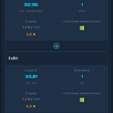
32,96
1
204 / 120 000 000
319 K
0
/
0
/
1
/
0
5,0 ★
ExBit
33,01
1
122 / 243
125
0
/
0
/
1
/
0
4,9 ★