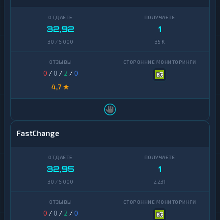
Finance
Zcash
1
32,92
1
30 / 5 000
35 K
0
/
0
/
2
/
0
4,7 ★
FastChange
32,95
1
30 / 5 000
2 231
0
/
0
/
2
/
0