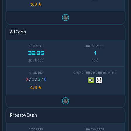
5,0 ★
AllCash
32,95
1
30 / 5 000
10 K
0
/
0
/
2
/
0
4,8 ★
ProstovCash