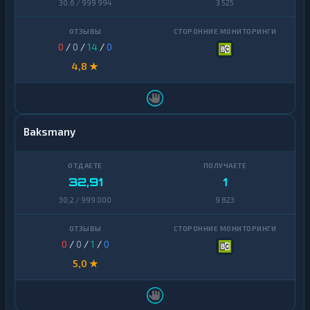
30,6 / 999 994
3 525
Dai
1
Dash
1
0
/
0
/
14
/
0
D
4,8 ★
A
★
S
H
Decentraland
Baksmany
1
MANA
EOS
1
32,91
1
Ethereum
1
Classic
30,2 / 999 000
9 823
ICON
1
0
/
0
/
1
/
0
Kaspa
1
5,0 ★
Maker
1
NEAR
1