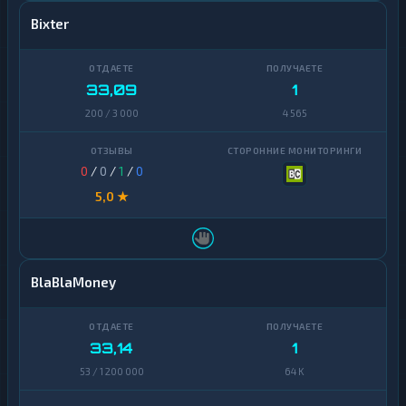
Bixter
33,09
1
200 / 3 000
4 565
0
/
0
/
1
/
0
5,0 ★
BlaBlaMoney
33,14
1
53 / 1 200 000
64 K