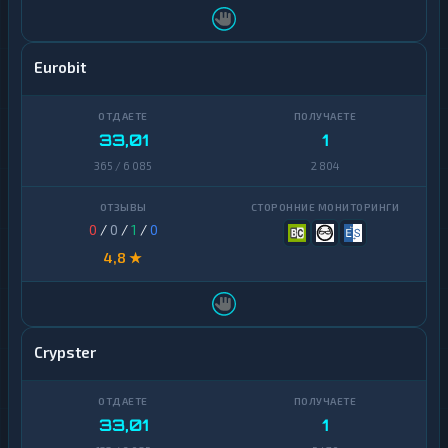
Eurobit
33,01
1
365 / 6 085
2 804
0
/
0
/
1
/
0
4,8 ★
Crypster
33,01
1