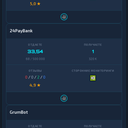
5,0 ★
24PayBank
33,54
1
68 / 500 000
320 K
0
/
0
/
2
/
0
4,9 ★
GrumBot