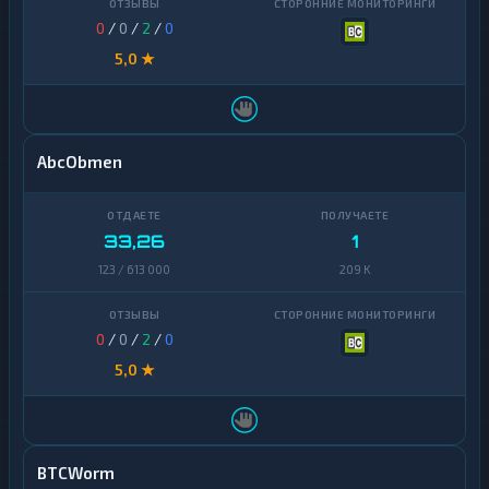
0
/
0
/
2
/
0
5,0 ★
AbcObmen
33,26
1
123 / 613 000
209 K
0
/
0
/
2
/
0
5,0 ★
BTCWorm