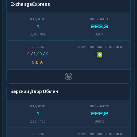
ExchangeExpress
1
223,3
2,31 / 784
3,9 M
0
/
1
/
0
/
0
5,0 ★
Барский Двор Обмен
1
222,2
2,26 / 450
360 K