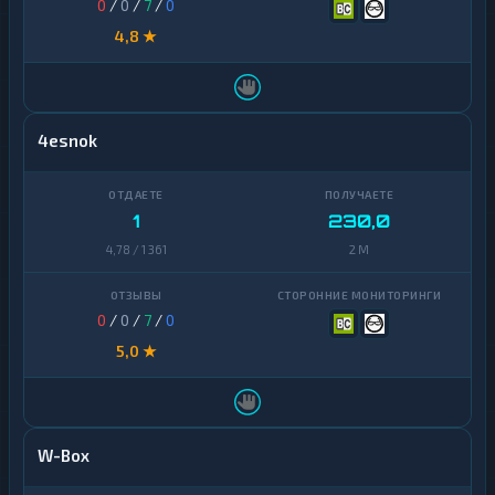
0
/
0
/
7
/
0
4,8 ★
4esnok
1
230,0
4,78 / 1 361
2 M
0
/
0
/
7
/
0
5,0 ★
W-Box