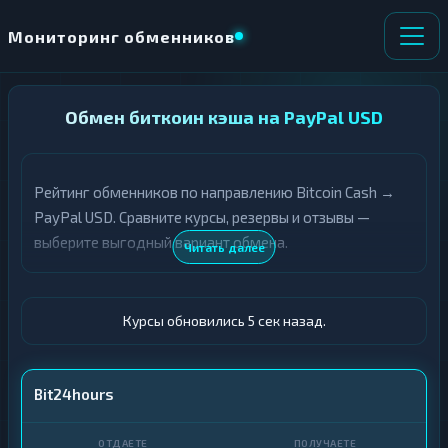
Мониторинг обменников
НАПРАВЛЕНИЕ
Обмен биткоин кэша на PayPal USD
×
ОБМЕНА
Рейтинг обменников по направлению Bitcoin Cash →
★ ИЗБРАННОЕ
ВСЕ РАЗДЕЛЫ
PayPal USD. Сравните курсы, резервы и отзывы —
выберите выгодный вариант обмена.
О
П
Читать далее
Т
О
Д
Л
А
У
Ё
Ч
Курсы обновились 6 сек назад.
Т
А
Е
Е
Т
BCH
Bit24hours
Е
PayPal · USD