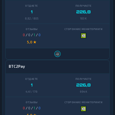
1
226,8
8,82 / 805
183 K
0
/
0
/
1
/
0
5,0 ★
BTC2Pay
1
226,8
4,41 / 176
694 K
0
/
0
/
1
/
0