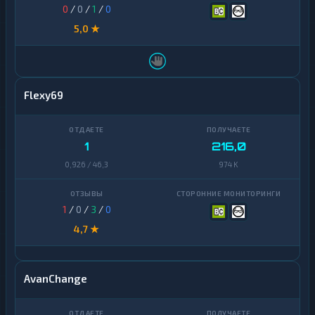
0
/
0
/
1
/
0
5,0 ★
Flexy69
1
216,0
0,926 / 46,3
974 K
1
/
0
/
3
/
0
4,7 ★
AvanChange