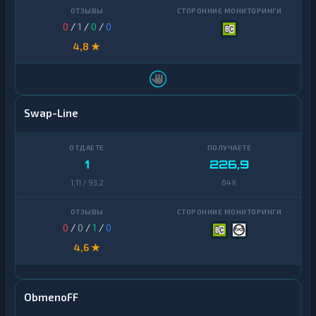
0
/
1
/
0
/
0
4,8 ★
Swap-Line
1
226,9
1,11 / 93,2
64 K
0
/
0
/
1
/
0
4,6 ★
ObmenoFF