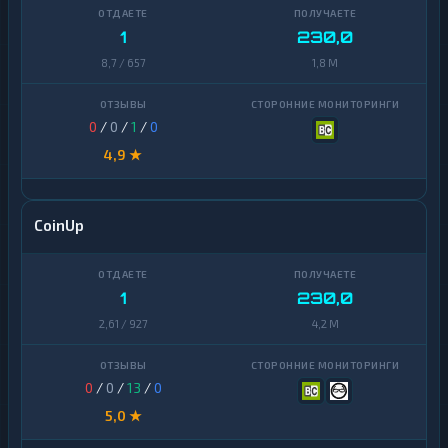
1
230,0
8,7 / 657
1,8 M
0
/
0
/
1
/
0
4,9 ★
CoinUp
1
230,0
2,61 / 927
4,2 M
0
/
0
/
13
/
0
5,0 ★