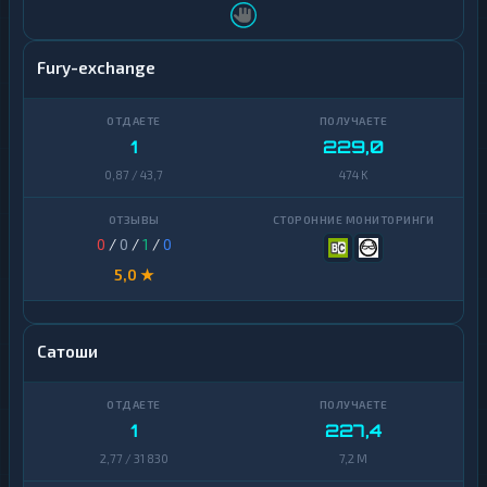
Fury-exchange
1
229,0
0,87 / 43,7
474 K
0
/
0
/
1
/
0
5,0 ★
Сатоши
1
227,4
2,77 / 31 830
7,2 M