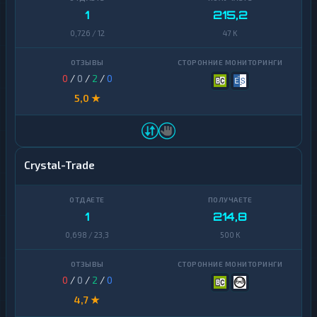
1
215,2
0,726 / 12
47 K
0
/
0
/
2
/
0
5,0 ★
Crystal-Trade
1
214,8
0,698 / 23,3
500 K
0
/
0
/
2
/
0
4,7 ★