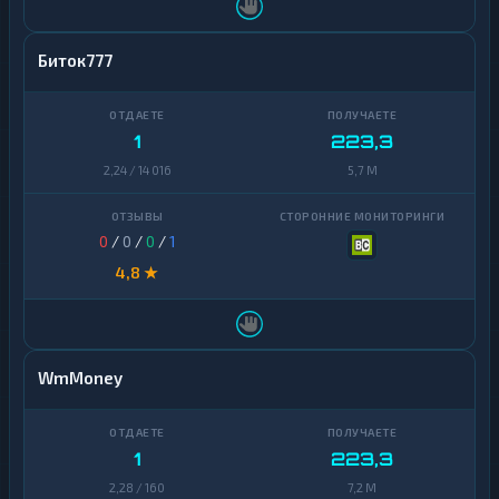
Биток777
1
223,3
2,24 / 14 016
5,7 M
0
/
0
/
0
/
1
4,8 ★
WmMoney
1
223,3
2,28 / 160
7,2 M