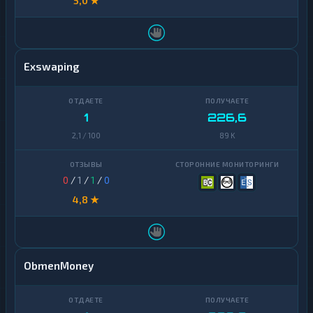
5,0 ★
Exswaping
1
226,6
2,1 / 100
89 K
0
/
1
/
1
/
0
4,8 ★
ObmenMoney