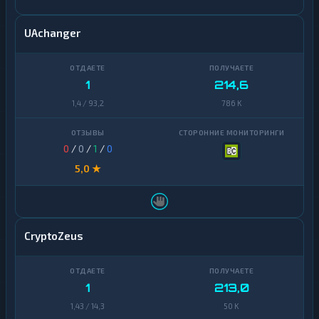
UAchanger
1
214,6
1,4 / 93,2
786 K
0
/
0
/
1
/
0
5,0 ★
CryptoZeus
1
213,0
1,43 / 14,3
50 K