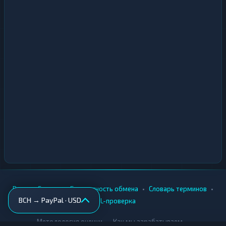
•
•
•
•
Вики
Города
Безопасность обмена
Словарь терминов
BCH → PayPal · USD
AML-проверка
•
•
Методология оценки
Как мы зарабатываем