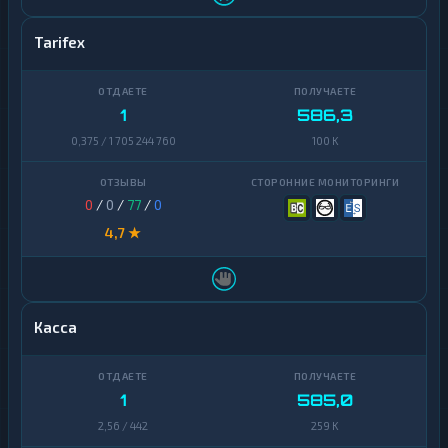
Tarifex
1
586,3
0,375 / 1 705 244 760
100 K
0
/
0
/
77
/
0
4,7 ★
Касса
1
585,0
2,56 / 442
259 K