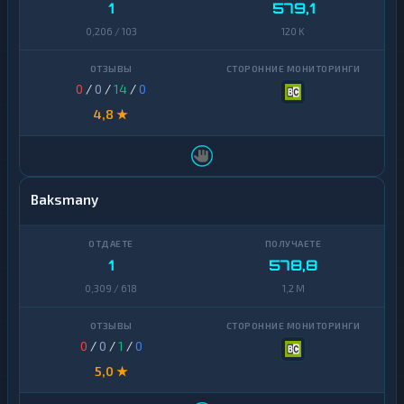
1
579,1
0,206 / 103
120 K
0
/
0
/
14
/
0
4,8 ★
Baksmany
1
578,8
0,309 / 618
1,2 M
0
/
0
/
1
/
0
5,0 ★