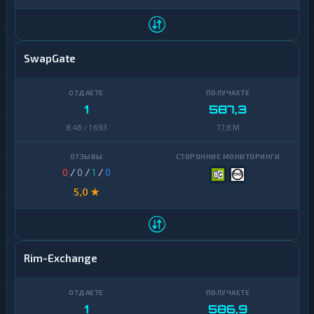
Yearn
1
Finance
Zcash
1
SwapGate
1
587,3
8,46 / 1 693
77,8 M
0
/
0
/
1
/
0
5,0 ★
Rim-Exchange
1
586,9