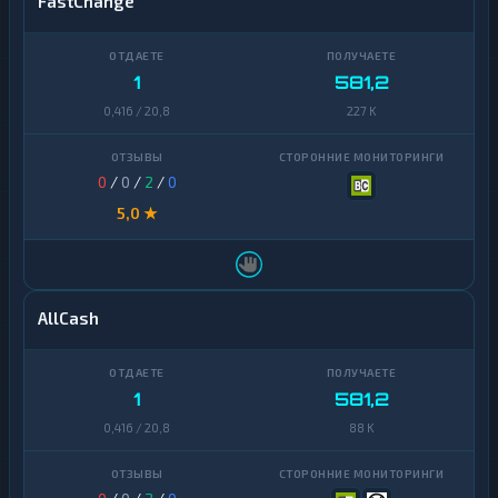
FastChange
1
581,2
0,416 / 20,8
227 K
0
/
0
/
2
/
0
5,0 ★
AllCash
1
581,2
0,416 / 20,8
88 K