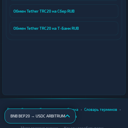
Обмен Tether TRC20 на Сбер RUB
Обмен Tether TRC20 на Т-Банк RUB
•
•
•
•
Вики
Города
Безопасность обмена
Словарь терминов
BNB BEP20 → USDC ARBITRUM
AML-проверка
•
•
Методология оценки
Как мы зарабатываем