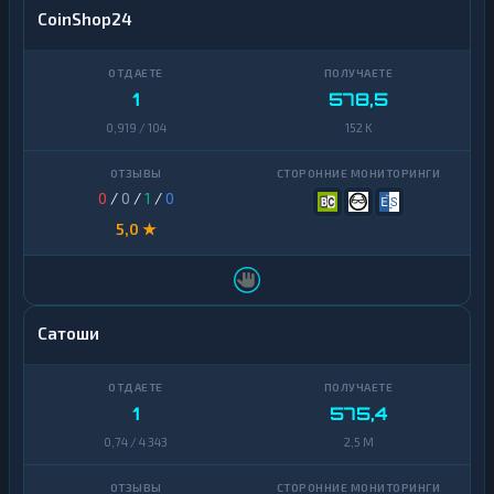
CoinShop24
1
578,5
0,919 / 104
152 K
0
/
0
/
1
/
0
5,0 ★
Сатоши
1
575,4
0,74 / 4 343
2,5 M