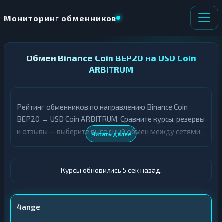
Мониторинг обменников
НАПРАВЛЕНИЕ
Обмен Binance Coin BEP20 на USD Coin
×
ОБМЕНА
ARBITRUM
★ ИЗБРАННОЕ
ВСЕ РАЗДЕЛЫ
Рейтинг обменников по направлению Binance Coin
BEP20 → USD Coin ARBITRUM. Сравните курсы, резервы
О
П
Т
О
и отзывы — выберите выгодный обмен между сетями.
Читать далее
Д
Л
А
У
Ё
Ч
Т
А
Курсы обновились 6 сек назад.
Е
Е
Т
BNB BEP20
Е
4ange
USDC ARBITRUM