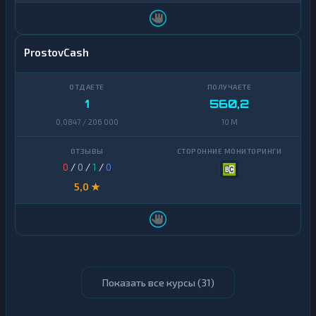
ProstovCash
1
560,2
0,0847 / 206 000
10 M
0
/
0
/
1
/
0
5,0 ★
Показать все курсы (
31
)