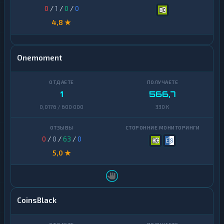
0
/
1
/
0
/
0
4,8 ★
Onemoment
1
566,7
0,0176 / 600 000
330 K
0
/
0
/
63
/
0
5,0 ★
CoinsBlack