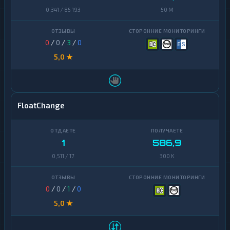
0,341 / 85 193
50 M
0
/
0
/
3
/
0
5,0 ★
FloatChange
1
586,9
0,511 / 17
300 K
0
/
0
/
1
/
0
5,0 ★