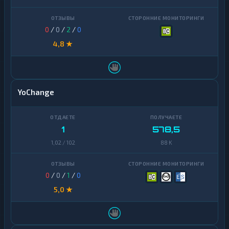
0
/
0
/
2
/
0
4,8 ★
YoChange
1
578,5
1,02 / 102
88 K
0
/
0
/
1
/
0
5,0 ★