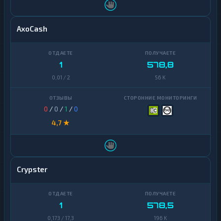
AxoCash
1
578,8
0,01 / 2
56 K
0
/
0
/
1
/
0
4,7 ★
Crypster
1
578,5
0,173 / 17,3
196 K