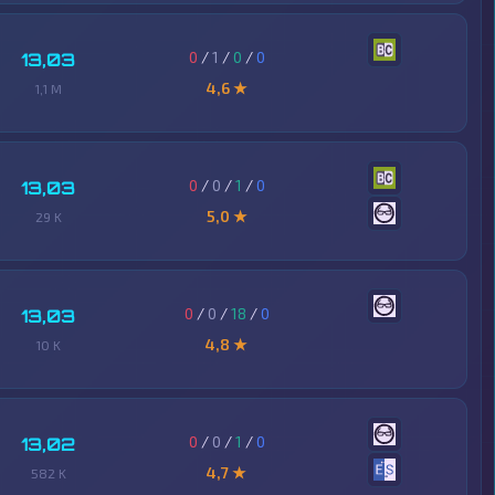
0
/
1
/
0
/
0
13,03
4,6 ★
1,1 M
0
/
0
/
1
/
0
13,03
5,0 ★
29 K
0
/
0
/
18
/
0
13,03
4,8 ★
10 K
0
/
0
/
1
/
0
13,02
4,7 ★
582 K