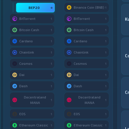
Binance Coin (BNB)
BEP20
★
1
BitTorrent
BitTorrent
K
1
1
Bitcoin Cash
Bitcoin Cash
1
1
Cardano
Cardano
1
1
Chainlink
Chainlink
1
1
C
Cosmos
Cosmos
1
1
Dai
Dai
1
1
Dash
Dash
1
1
C
Decentraland
Decentraland
1
1
MANA
MANA
EOS
EOS
1
1
Ethereum Classic
Ethereum Classic
1
1
L