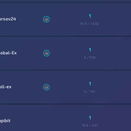
1
ursov24
8,13 / 1 032
1
lobal-Ex
9 / 570
1
oll-ex
5 / 192
1
pibit
18,6 / 233