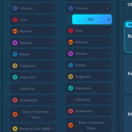
О
Litecoin
Litecoin
1
1
LTC
★
Tron
1
Tron
1
Monero
1
R
Monero
1
Solana
1
Solana
1
Ripple
1
Ripple
1
Dogecoin
1
K
Dogecoin
1
Algorand
1
Algorand
1
Arbitrum
1
Arbitrum
1
Avalanche
1
Avalanche
1
Basic Attention
M
1
Token
Basic Attention
1
Token
Binance Coin (BNB)
1