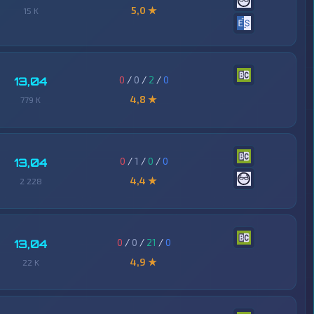
5,0 ★
15 K
0
/
0
/
2
/
0
13,04
4,8 ★
779 K
0
/
1
/
0
/
0
13,04
4,4 ★
2 228
0
/
0
/
21
/
0
13,04
4,9 ★
22 K