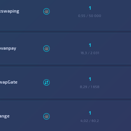
1
xswaping
0,55 / 50 000
1
ovanpay
16,3 / 2 031
1
wapGate
8,29 / 1 658
1
ange
4,02 / 60,2