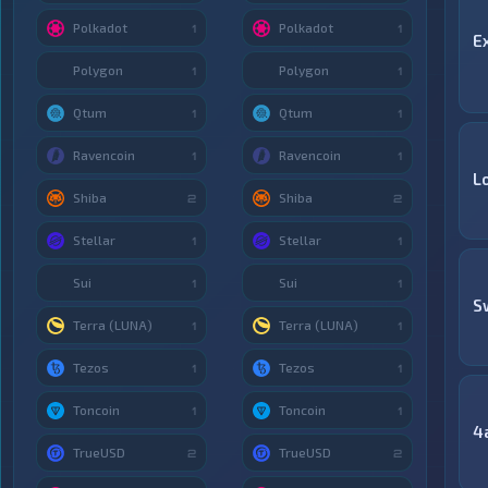
Polkadot
Polkadot
1
1
E
Polygon
Polygon
1
1
Qtum
Qtum
1
1
Ravencoin
Ravencoin
1
1
L
Shiba
Shiba
2
2
Stellar
Stellar
1
1
Sui
Sui
1
1
S
Terra (LUNA)
Terra (LUNA)
1
1
Tezos
Tezos
1
1
Toncoin
Toncoin
1
1
4
TrueUSD
TrueUSD
2
2