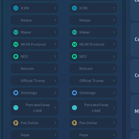
ICON
ICON
1
1
Kaspa
Kaspa
1
1
Maker
Maker
1
1
C
NEAR Protocol
NEAR Protocol
1
1
NEO
NEO
1
1
Notcoin
Notcoin
1
1
C
Official Trump
Official Trump
1
1
Ontology
Ontology
1
1
PancakeSwap
PancakeSwap
1
1
CAKE
CAKE
M
Pax Dollar
Pax Dollar
1
1
Pepe
Pepe
1
1