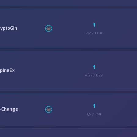
1
ryptoGin
12,2 / 1 018
1
lpinaEx
4,97 / 829
1
-Change
1,5 / 764