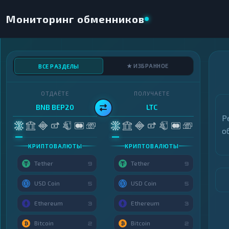
Мониторинг обменников
★ ИЗБРАННОЕ
ВСЕ РАЗДЕЛЫ
ОТДАЁТЕ
ПОЛУЧАЕТЕ
BNB BEP20
LTC
Р
о
КРИПТОВАЛЮТЫ
КРИПТОВАЛЮТЫ
Tether
Tether
9
9
USD Coin
USD Coin
5
5
Ethereum
Ethereum
3
3
Bitcoin
Bitcoin
2
2