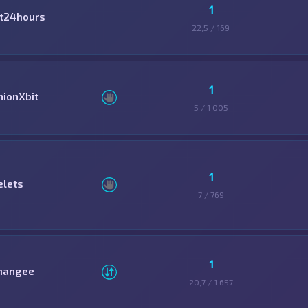
1
it24hours
22,5 / 169
1
nionXbit
5 / 1 005
1
elets
7 / 769
1
hangee
20,7 / 1 657