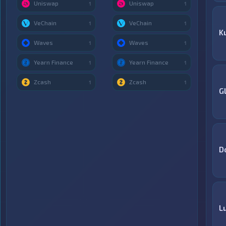
Uniswap
Uniswap
1
1
VeChain
VeChain
1
1
K
Waves
Waves
1
1
Yearn Finance
Yearn Finance
1
1
Zcash
Zcash
1
1
G
D
Lu