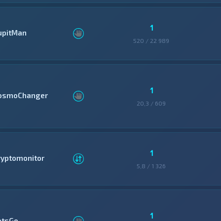
1
upitMan
520 / 22 989
1
osmoChanger
20,3 / 609
1
ryptomonitor
5,8 / 1 326
1
etsGo