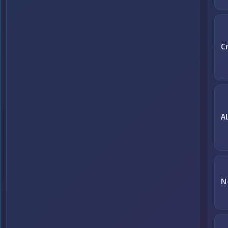
C
A
N