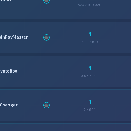
520 / 100 020
1
oinPayMaster
20,3 / 610
1
ryptoBox
0,08 / 1,64
1
Changer
2 / 60,1