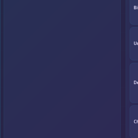
B
U
D
C