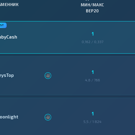
БМЕННИК
МИН/МАКС
BEP20
1
ubyCash
0,162 / 0,337
1
eysTop
4,6 / 766
1
oonlight
5,5 / 1 824