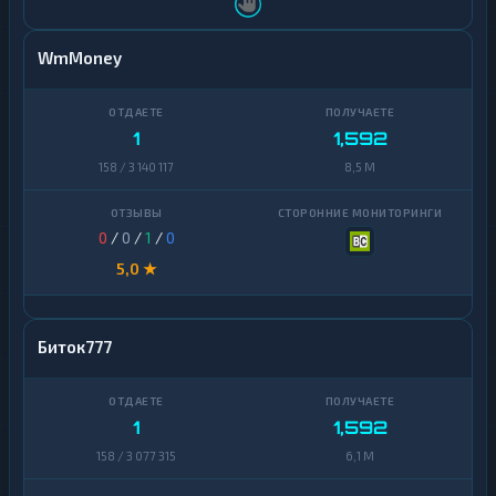
WmMoney
1
1,592
158 / 3 140 117
8,5 M
0
/
0
/
1
/
0
5,0 ★
Биток777
1
1,592
158 / 3 077 315
6,1 M