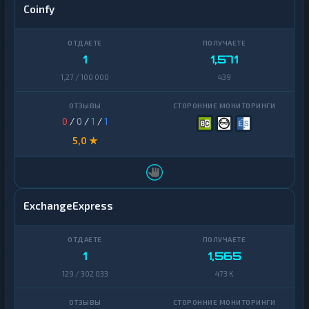
Coinfy
1
1,571
1,27 / 100 000
439
0
/
0
/
1
/
1
5,0 ★
ExchangeExpress
1
1,565
129 / 302 033
473 K