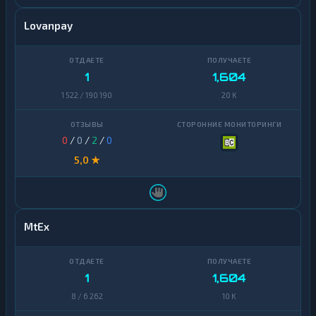
Lovanpay
1
1,604
1 522 / 190 190
20 K
0
/
0
/
2
/
0
5,0 ★
MtEx
1
1,604
8 / 6 262
10 K