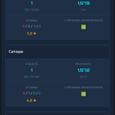
1
1,579
156 / 13 435
21 K
0
/
0
/
3
/
0
5,0 ★
Сатоши
1
1,572
160 / 131 487
207 K
0
/
1
/
0
/
0
4,8 ★