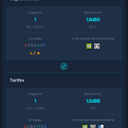
1
1,602
545 / 124 572
283 K
0
/
0
/
4
/
0
4,7 ★
Tarifex
1
1,600
3,91 / 14 980
15 K
0
/
0
/
77
/
0