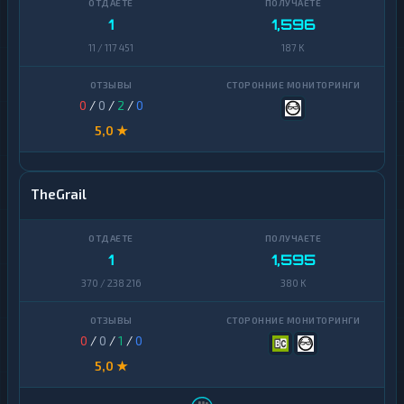
1
1,596
11 / 117 451
187 K
0
/
0
/
2
/
0
5,0 ★
TheGrail
1
1,595
370 / 238 216
380 K
0
/
0
/
1
/
0
5,0 ★