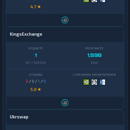
4,7 ★
KingsExchange
1
1,598
16,1 / 209 020
334 K
0
/
0
/
1
/
0
5,0 ★
Ukrswap