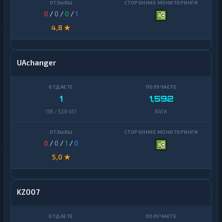
0
/
0
/
0
/
1
4,8 ★
UAchanger
1
1,592
118 / 528 451
841 K
0
/
0
/
1
/
0
5,0 ★
KZ007