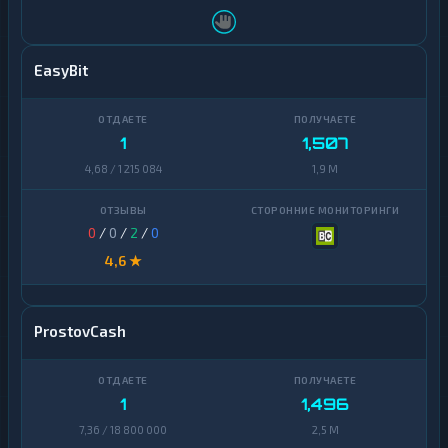
EasyBit
1
1,507
4,68 / 1 215 084
1,9 M
0
/
0
/
2
/
0
4,6 ★
ProstovCash
1
1,496
7,36 / 18 800 000
2,5 M