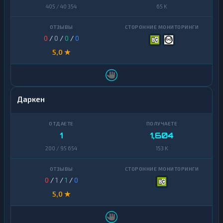
Zcash
1
405 / 40 354
65 K
Zcash
1
0
/
0
/
0
/
0
5,0 ★
Даркен
1
1,604
200 / 95 654
153 K
0
/
1
/
1
/
0
5,0 ★