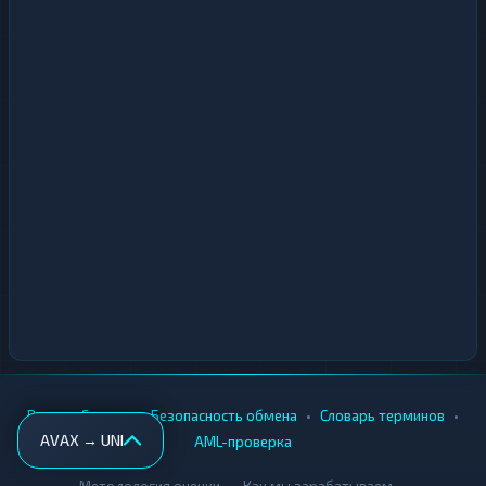
•
•
•
•
Вики
Города
Безопасность обмена
Словарь терминов
AVAX → UNI
AML-проверка
•
•
Методология оценки
Как мы зарабатываем