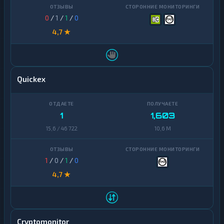
0
/
1
/
1
/
0
4,7 ★
Quickex
1
1,603
15,6 / 46 722
10,6 M
1
/
0
/
1
/
0
4,7 ★
Cryptomonitor