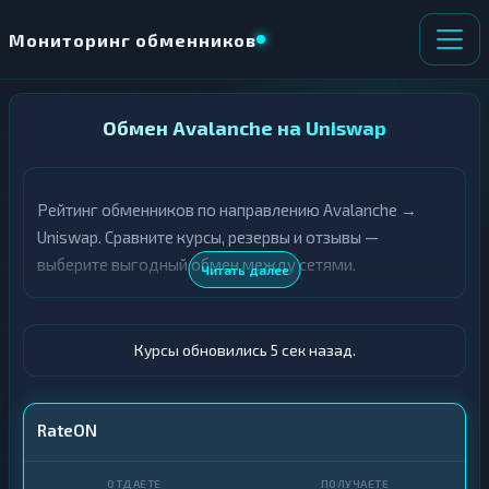
Мониторинг обменников
НАПРАВЛЕНИЕ
Обмен Avalanche на Uniswap
×
ОБМЕНА
Рейтинг обменников по направлению Avalanche →
★ ИЗБРАННОЕ
ВСЕ РАЗДЕЛЫ
Uniswap. Сравните курсы, резервы и отзывы —
выберите выгодный обмен между сетями.
О
П
Читать далее
Т
О
Д
Л
А
У
Ё
Ч
Курсы обновились 6 сек назад.
Т
А
Е
Е
Т
AVAX
RateON
Е
UNI