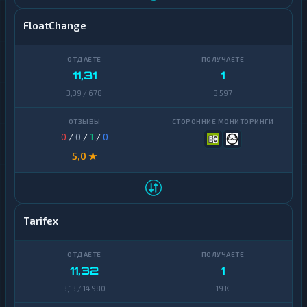
FloatChange
11,31
1
3,39 / 678
3 597
0
/
0
/
1
/
0
5,0 ★
Tarifex
11,32
1
3,13 / 14 980
19 K