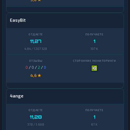
EasyBit
11,27
1
4,64 / 1 207 328
107 K
0
/
0
/
2
/
0
4,6 ★
4ange
11,28
1
378 / 5 668
67 K