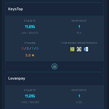
KeysTop
11,26
1
256 / 184 670
16 K
0
/
0
/
1
/
0
5,0 ★
Lovanpay
11,26
1
1 492 / 186 460
3 021