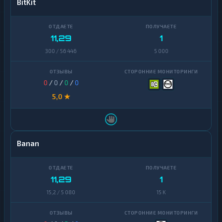
BitKit
11,29
1
300 / 56 446
5 000
0
/
0
/
0
/
0
5,0 ★
Banan
11,29
1
15,2 / 5 080
15 K