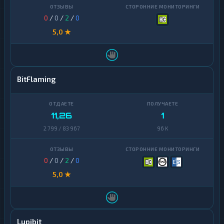
0
/
0
/
2
/
0
5,0 ★
BitFlaming
11,26
1
2 799 / 83 967
96 K
0
/
0
/
2
/
0
5,0 ★
Lupibit