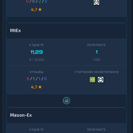
0
/
0
/
2
/
0
4,7 ★
MtEx
11,29
1
8 / 13 050
1 156
0
/
1
/
1
/
0
4,7 ★
Mason-Ex