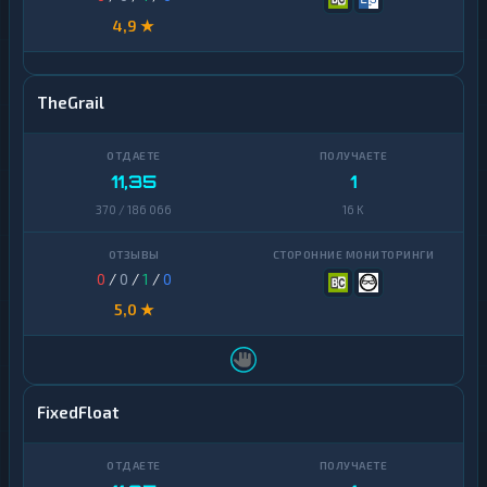
4,9 ★
TheGrail
11,35
1
370 / 186 066
16 K
0
/
0
/
1
/
0
5,0 ★
FixedFloat