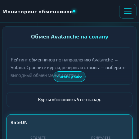
Мониторинг обменников
НАПРАВЛЕНИЕ
Обмен Avalanche на солану
×
ОБМЕНА
Рейтинг обменников по направлению Avalanche →
★ ИЗБРАННОЕ
ВСЕ РАЗДЕЛЫ
Solana. Сравните курсы, резервы и отзывы — выберите
выгодный обмен между сетями.
О
П
Читать далее
Т
О
Д
Л
А
У
Ё
Ч
Курсы обновились 6 сек назад.
Т
А
Е
Е
Т
AVAX
RateON
Е
SOL