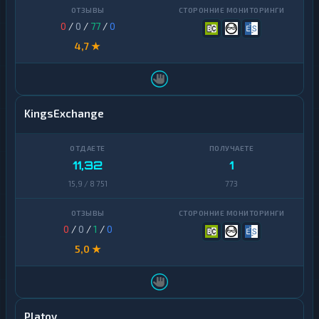
0
/
0
/
77
/
0
4,7 ★
KingsExchange
11,32
1
15,9 / 8 751
773
0
/
0
/
1
/
0
5,0 ★
Platov