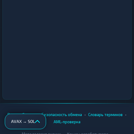
•
•
•
•
Вики
Города
Безопасность обмена
Словарь терминов
AVAX → SOL
AML-проверка
•
•
Методология оценки
Как мы зарабатываем