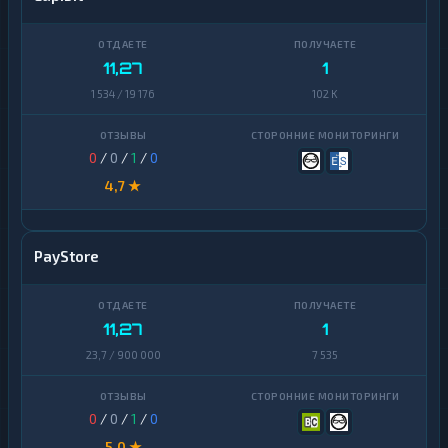
11,27
1
1 534 / 19 176
102 K
0
/
0
/
1
/
0
4,7 ★
PayStore
11,27
1
23,7 / 900 000
7 535
0
/
0
/
1
/
0
5,0 ★