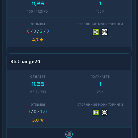
Zcash
1
11,26
1
Zcash
1
400 / 1 125 784
100 K
0
/
0
/
2
/
0
4,7 ★
BtcChange24
11,26
1
66,7 / 333
23 K
0
/
0
/
1
/
0
5,0 ★