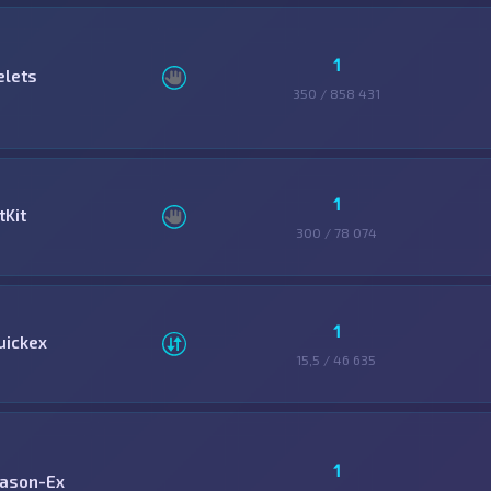
1
elets
350 / 858 431
1
tKit
300 / 78 074
1
uickex
15,5 / 46 635
1
ason-Ex