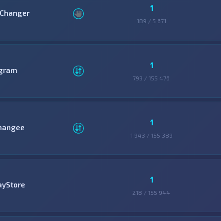
1
Changer
189 / 5 671
1
gram
793 / 155 476
1
hangee
1 943 / 155 389
1
ayStore
218 / 155 944