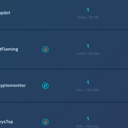
1
pibit
1 534 / 19 176
1
itFlaming
5 629 / 93 816
1
ryptomonitor
544 / 124 359
1
eysTop
256 / 148 242