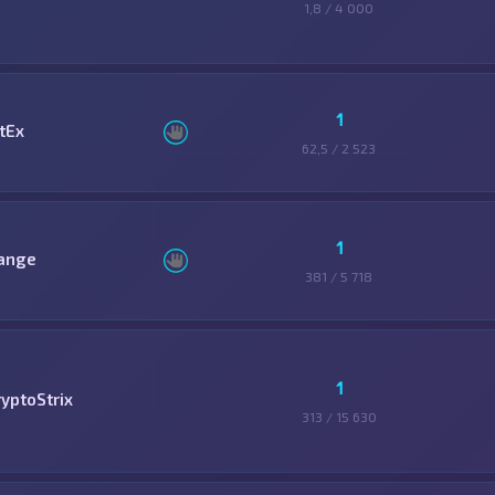
1,8 / 4 000
1
tEx
62,5 / 2 523
1
ange
381 / 5 718
1
ryptoStrix
313 / 15 630