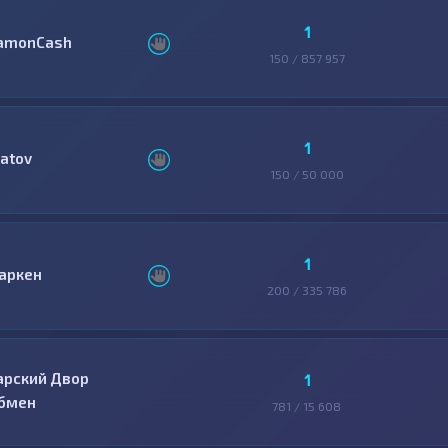
1
amonCash
150 / 857 957
1
latov
150 / 50 000
1
аркен
200 / 335 786
арский Двор
1
бмен
781 / 15 608