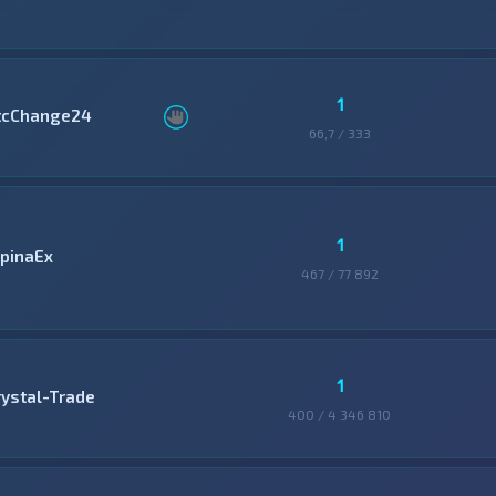
1
tcChange24
66,7 / 333
1
lpinaEx
467 / 77 892
1
rystal-Trade
400 / 4 346 810