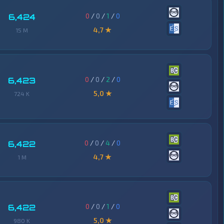
0
/
0
/
1
/
0
6,424
4,7 ★
15 M
0
/
0
/
2
/
0
6,423
5,0 ★
724 K
0
/
0
/
4
/
0
6,422
4,7 ★
1 M
0
/
0
/
1
/
0
6,422
5,0 ★
980 K