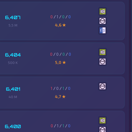
0
/
1
/
0
/
0
6,407
4,6 ★
5,5 M
0
/
0
/
0
/
0
6,404
5,0 ★
500 K
1
/
0
/
1
/
0
6,401
4,7 ★
40 M
0
/
1
/
1
/
0
6,400