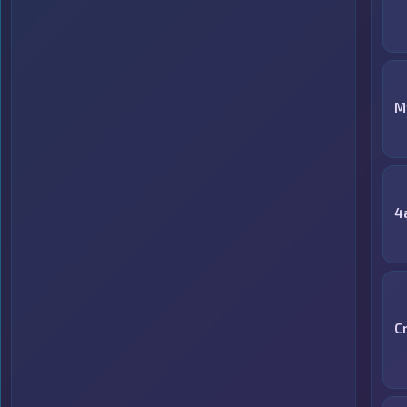
M
4
C