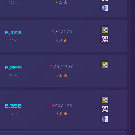
4,9 ★
102 K
0
/
1
/
1
/
0
6,400
4,7 ★
16 K
0
/
0
/
16
/
0
6,399
5,0 ★
7,4 M
0
/
0
/
1
/
0
6,398
5,0 ★
181 K