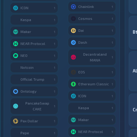
Chainlink
1
ICON
1
Cosmos
1
Kaspa
1
Dai
1
B
Maker
1
Dash
1
NEAR Protocol
1
Decentraland
NEO
1
1
MANA
Notcoin
1
A
EOS
1
Official Trump
1
Ethereum Classic
1
Ontology
1
ICON
1
PancakeSwap
1
Kaspa
1
CAKE
C
Maker
1
Pax Dollar
1
NEAR Protocol
1
Pepe
1