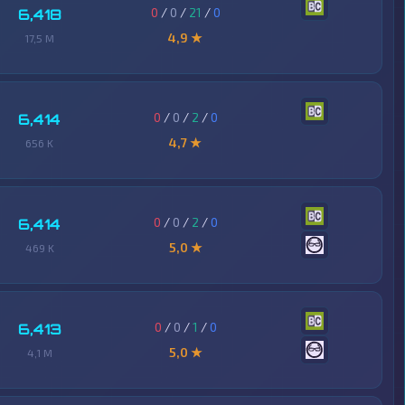
0
/
0
/
21
/
0
6,418
4,9 ★
17,5 M
0
/
0
/
2
/
0
6,414
4,7 ★
656 K
0
/
0
/
2
/
0
6,414
5,0 ★
469 K
0
/
0
/
1
/
0
6,413
5,0 ★
4,1 M