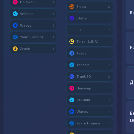
Uniswap
1
Shiba
2
R
VeChain
1
Stellar
1
Waves
1
Sui
1
Yearn Finance
1
Terra (LUNA)
1
P
Zcash
1
Tezos
1
Toncoin
1
TrueUSD
2
Д
Uniswap
1
VeChain
1
Waves
1
Б
О
Yearn Finance
1