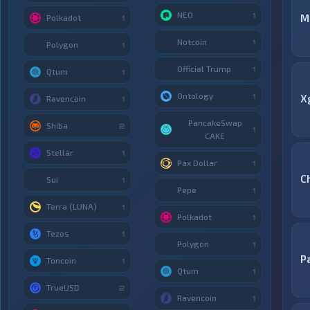
NEO
1
M
Polkadot
1
Notcoin
1
Polygon
1
Official Trump
1
Qtum
1
Ontology
1
X
Ravencoin
1
PancakeSwap
Shiba
2
1
CAKE
Stellar
1
Pax Dollar
1
C
Sui
1
Pepe
1
Terra (LUNA)
1
Polkadot
1
Tezos
1
Polygon
1
P
Toncoin
1
Qtum
1
TrueUSD
2
Ravencoin
1