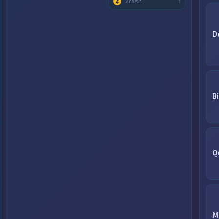
Zcash
1
D
Bi
Q
M