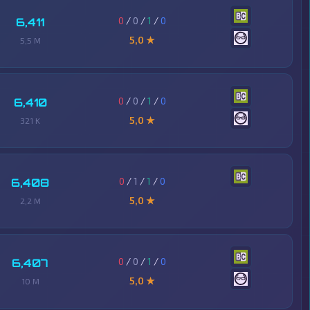
0
/
0
/
1
/
0
6,411
5,0 ★
5,5 M
0
/
0
/
1
/
0
6,410
5,0 ★
321 K
0
/
1
/
1
/
0
6,408
5,0 ★
2,2 M
0
/
0
/
1
/
0
6,407
5,0 ★
10 M