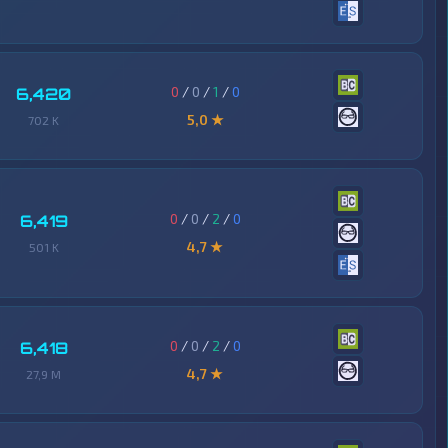
0
/
0
/
1
/
0
6,420
5,0 ★
702 K
0
/
0
/
2
/
0
6,419
4,7 ★
501 K
0
/
0
/
2
/
0
6,418
4,7 ★
27,9 M