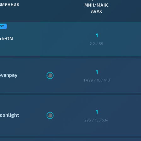
БМЕННИК
МИН/МАКС
AVAX
1
ateON
2,2 / 55
1
ovanpay
1 499 / 187 413
1
oonlight
295 / 155 634