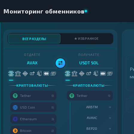
Мониторинг обменников
★ ИЗБРАННОЕ
ВСЕ РАЗДЕЛЫ
ОТДАЁТЕ
ПОЛУЧАЕТЕ
AVAX
USDT SOL
Р
м
КРИПТОВАЛЮТЫ
КРИПТОВАЛЮТЫ
Tether
Tether
9
9
ARBTM
★
USD Coin
5
AVAXC
★
Ethereum
3
BEP20
★
Bitcoin
2