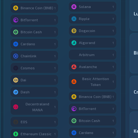
Solana
1
Binance Coin (BNB)
1
Lu
Ripple
1
BitTorrent
1
Dogecoin
1
Bitcoin Cash
1
Algorand
1
Cardano
1
B
Arbitrum
1
Chainlink
1
Avalanche
1
Cosmos
1
Basic Attention
Dai
1
1
Token
C
Dash
1
Binance Coin (BNB)
1
Decentraland
1
BitTorrent
1
MANA
Bitcoin Cash
1
EOS
1
K
Cardano
1
Ethereum Classic
1