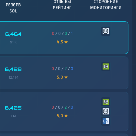
ОТЗЫВЫ
СТОРОННИЕ
РЕЗЕРВ
РЕЙТИНГ
МОНИТОРИНГИ
SOL
0
/
0
/
0
/
1
6,464
4,5 ★
91 K
0
/
0
/
2
/
0
6,428
5,0 ★
12,1 M
0
/
0
/
2
/
0
6,425
5,0 ★
1 M