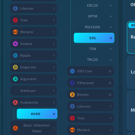
О
ERC20
★
Litecoin
1
OPTM
★
Tron
1
POLYGON
★
Monero
1
R
SOL
★
Solana
1
TON
★
Ripple
1
TRC20
★
Dogecoin
1
USD Coin
L
5
Algorand
1
Ethereum
3
Arbitrum
1
Bitcoin
2
Avalanche
1
Litecoin
1
M
AVAX
★
Tron
1
Basic Attention
1
Monero
1
Token