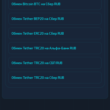
Обмен Bitcoin BTC на Сбер RUB
принимает платежи через SWIFT/SEPA и
в юанях (CNY) по Китаю со сроком
обработки от 1 до 2 дней.
Обмен Tether BEP20 на Сбер RUB
Защита данных: все транзакции
шифруются 256-битным SSL-
Обмен Tether ERC20 на Сбер RUB
сертификатом, персональная
информация хранится в зашифрованном
виде.
Обмен Tether TRC20 на Альфа-Банк RUB
Партнёрская программа:
предусмотрена возможность участия в
Обмен Tether TRC20 на СБП RUB
реферальной системе для получения
дополнительного дохода.
Обмен Tether TRC20 на Сбер RUB
Процесс оформления заявки организован
последовательно: пользователь выбирает
направление обмена, указывает сумму в
установленных лимитах, вводит реквизиты
получателя и контактные данные. Перед