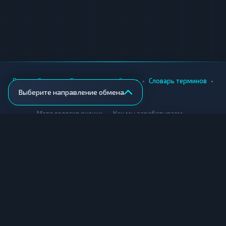
формировать объективное представление о
сервисе и способствует повышению
качества обслуживания для всех участников.
•
•
•
•
Вики
Города
Безопасность обмена
Словарь терминов
Выберите направление обмена
AML-проверка
•
•
Методология оценки
Как мы зарабатываем
Для обменников
Купить крипту
Продать крипту
Купить за рубли
Продать за рубли