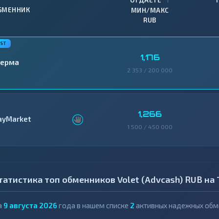
ОТДАЕТЕ
БМЕННИК
МИН/МАКС
RUB
1,176
ерма
2 353 / 200 000
1,266
ayMarket
1 500 / 450 000
татистика топ обменников Volet (Advcash) RUB на
а
9 августа 2026
года в нашем списке
2
активных надежных обме