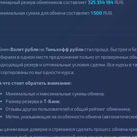
уммарный резерв обменников составляет
325 354 194
RUB.
инимальная сумма для обмена составляет
1 500
RUB.
бмен
Волет рубли
на
Тинькофф рубли
стал проще, быстрее и 
обираем в одном месте предложения только от проверенных обме
одходящий резерв и оптимальные условия сделки. Все курсы в та
тсортированы по выгодности курса.
а что стоит обратить внимание:
Минимальные и максимальные суммы обмена;
Размер резерва в
Т-Банк
;
Отзывы других пользователей и общий рейтинг обменника;
Метки, указывающие на особенности обмена (автоматический 
ы ценим ваше доверие и стремимся сделать процесс обмена кри
озникнут любые вопросы или потребуется консультация,
наша с