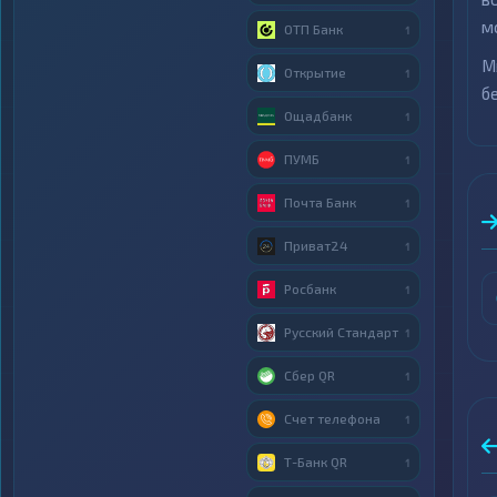
м
ОТП Банк
1
М
Открытие
1
б
Ощадбанк
1
ПУМБ
1
Почта Банк
1
Приват24
1
Росбанк
1
Русский Стандарт
1
Сбер QR
1
Счет телефона
1
Т-Банк QR
1