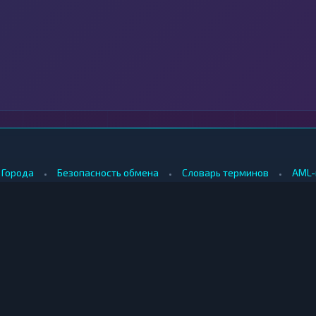
•
•
•
Города
Безопасность обмена
Словарь терминов
AML-
•
•
Методология оценки
Как мы зарабатываем
Для обменников
КУПИТЬ ЗА РУБЛИ
ПРОДАТЬ
е
Купить биткоин за рубли
Продать б
Купить эфириум за рубли
Продать э