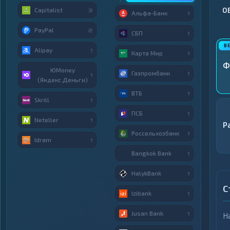
Capitalist
О
3
Альфа-Банк
1
PayPal
2
СБП
1
Alipay
1
Карта Мир
1
Ф
ЮMoney
Газпромбанк
1
1
(Яндекс.Деньги)
ВТБ
1
Skrill
1
ПСБ
1
Neteller
1
P
Россельхозбанк
1
Idram
1
Bangkok Bank
1
HalykBank
1
С
Izibank
1
Jusan Bank
1
Н