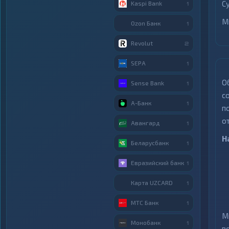
С
Kaspi Bank
1
М
Ozon Банк
1
Revolut
2
SEPA
1
О
Sense Bank
1
с
А-Банк
1
п
о
Авангард
1
Н
Беларусбанк
1
Евразийский банк
1
Карта UZCARD
1
МТС Банк
1
М
Монобанк
1
в