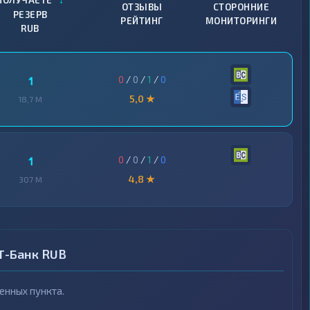
ПОЛУЧАЕТЕ
ОТЗЫВЫ
СТОРОННИЕ
РЕЗЕРВ
РЕЙТИНГ
МОНИТОРИНГИ
RUB
0
/
0
/
1
/
0
1
5,0 ★
18,7 M
0
/
0
/
1
/
0
1
4,8 ★
307 M
 Т-Банк RUB
нных пункта.