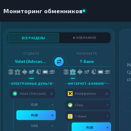
Мониторинг обменников
★ ИЗБРАННОЕ
ВСЕ РАЗДЕЛЫ
ОТДАЁТЕ
ПОЛУЧАЕТЕ
Volet (Advcash) · RUB
Т-Банк
И
С
с
ЭЛЕКТРОННЫЕ ДЕНЬГИ
ИНТЕРНЕТ-БАНКИНГ
Volet (Advcash)
Райффайзен
3
2
EUR
★
Сбер
1
RUB
★
Т-Банк
1
USD
★
RUB
★