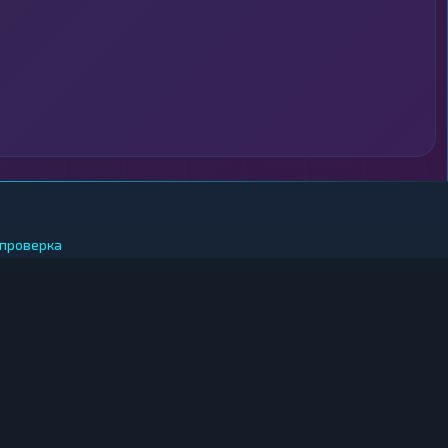
проверка
 ЗА РУБЛИ
иткоин за рубли
фириум за рубли