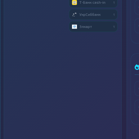
Т-Банк cash-in
1
УкрСиббанк
1
Элкарт
1