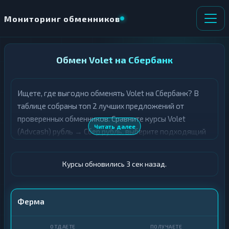
Мониторинг обменников
НАПРАВЛЕНИЕ
Обмен Volet на Сбербанк
×
ОБМЕНА
Ищете, где выгодно обменять Volet на Сбербанк? В
★ ИЗБРАННОЕ
ВСЕ РАЗДЕЛЫ
таблице собраны топ 2 лучших предложений от
проверенных обменников. Сравните курсы Volet
О
П
Читать далее
(Advcash) рубль → Сбер рубль, выберите подходящий
Т
О
Д
вариант с учётом резерва и лимитов, и совершите
Л
А
У
обмен быстро и безопасно. Все обменные пункты
Ё
Ч
Курсы обновились 3 сек назад.
прошли модерацию и отображаются с учётом
Т
А
выгодности курса.
Е
Е
Т
Volet (Advcash) · RUB
Ферма
Е
Сбер