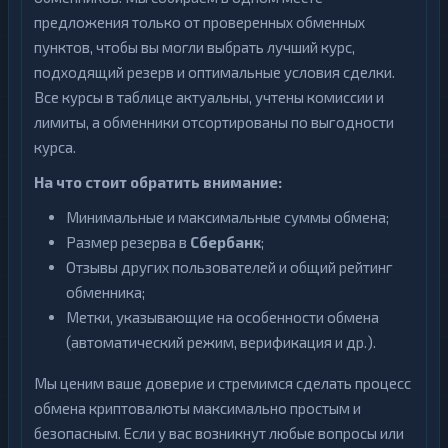
SEPA
1
предложения только от проверенных обменных
пунктов, чтобы вы могли выбрать лучший курс,
Sense
1
Bank
подходящий резерв и оптимальные условия сделки.
Все курсы в таблице актуальны, учтены комиссии и
А-
1
Банк
лимиты, а обменники отсортированы по выгодности
курса.
Авангард
1
На что стоит обратить внимание:
Беларусбанк
1
Минимальные и максимальные суммы обмена;
Евразийский
1
Размер резерва в
Сбербанк
;
банк
Отзывы других пользователей и общий рейтинг
Карта
обменника;
1
UZCARD
Метки, указывающие на особенности обмена
МТС
(автоматический режим, верификация и др.).
1
Банк
Мы ценим ваше доверие и стремимся сделать процесс
Монобанк
1
обмена криптовалюты максимально простым и
ОТП
безопасным. Если у вас возникнут любые вопросы или
1
Банк