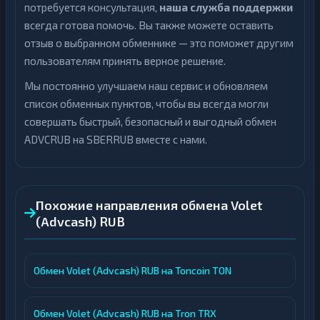
потребуется консультация,
наша служба поддержки
всегда готова помочь. Вы также можете оставить
Открытие
1
отзыв о выбранном обменнике — это поможет другим
Ощадбанк
1
пользователям принять верное решение.
ПУМБ
1
Мы постоянно улучшаем наш сервис и обновляем
список обменных пунктов, чтобы вы всегда могли
Почта
1
Банк
совершать быстрый, безопасный и выгодный обмен
ADVCRUB на SBERRUB вместе с нами.
Приват24
1
Росбанк
1
Русский
1
Похожие направления обмена Volet
Стандарт
(Advcash) RUB
Сбер
1
QR
Обмен Volet (Advcash) RUB на Toncoin TON
Счет
1
телефона
Т-
Обмен Volet (Advcash) RUB на Tron TRX