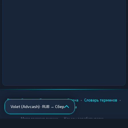
•
•
•
•
Вики
Города
Безопасность обмена
Словарь терминов
Volet (Advcash) · RUB → Сбер
AML-проверка
•
•
Методология оценки
Как мы зарабатываем
Для обменников