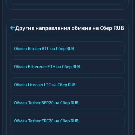
Банк
1
QR
Т-
Банк
1
Другие направления обмена на Сбер RUB
cash-
in
УкрСиббанк
1
Обмен Bitcoin BTC на Сбер RUB
Элкарт
1
Обмен Ethereum ETH на Сбер RUB
Обмен Litecoin LTC на Сбер RUB
Обмен Tether BEP20 на Сбер RUB
Обмен Tether ERC20 на Сбер RUB