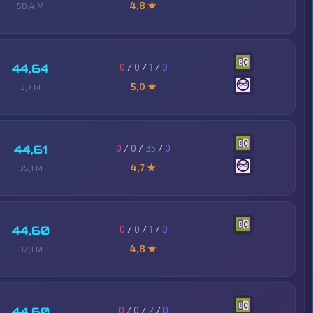
4,8 ★
58,4 M
0
/
0
/
1
/
0
44,64
5,0 ★
3,7 M
0
/
0
/
35
/
0
44,61
4,7 ★
35,1 M
0
/
0
/
1
/
0
44,60
4,8 ★
32,1 M
0
/
0
/
2
/
0
44,60