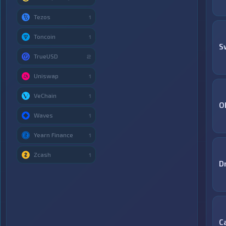
Tezos
1
Toncoin
1
S
TrueUSD
2
Uniswap
1
VeChain
1
O
Waves
1
Yearn Finance
1
Zcash
1
D
С