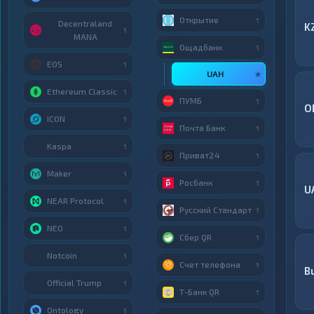
Открытие
1
Decentraland
K
1
MANA
Ощадбанк
1
EOS
1
UAH
★
Ethereum Classic
1
ПУМБ
1
O
ICON
1
Почта Банк
1
Kaspa
1
Приват24
1
Maker
1
Росбанк
1
U
NEAR Protocol
1
Русский Стандарт
1
NEO
1
Сбер QR
1
Notcoin
1
Счет телефона
1
B
Official Trump
1
Т-Банк QR
1
Ontology
1