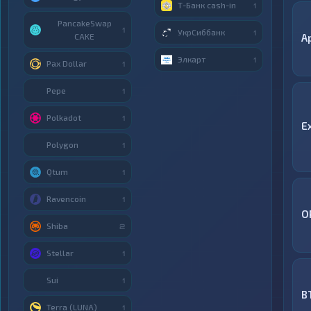
Т-Банк cash-in
1
PancakeSwap
1
УкрСиббанк
1
CAKE
A
Элкарт
1
Pax Dollar
1
Pepe
1
Polkadot
1
E
Polygon
1
Qtum
1
Ravencoin
1
O
Shiba
2
Stellar
1
Sui
1
B
Terra (LUNA)
1