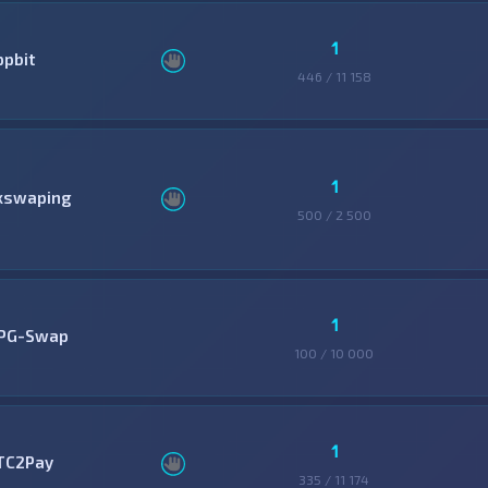
1
ppbit
446 / 11 158
1
xswaping
500 / 2 500
1
PG-Swap
100 / 10 000
1
TC2Pay
335 / 11 174