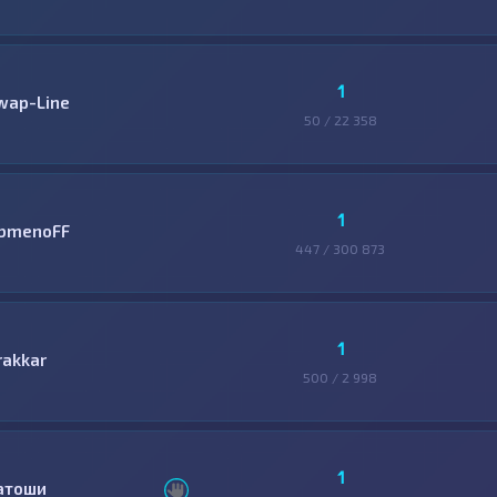
1
wap-Line
50 / 22 358
1
bmenoFF
447 / 300 873
1
rakkar
500 / 2 998
1
атоши