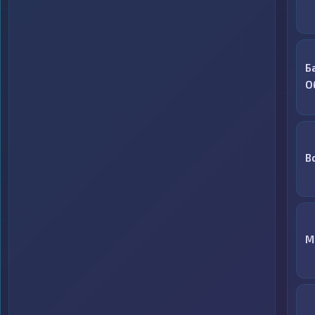
Б
О
B
M