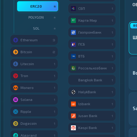
О
ERC20
★
СБП
1
POLYGON
★
Карта Мир
1
SOL
★
Газпромбанк
1
Ш
Ethereum
3
ПСБ
1
Bitcoin
2
ВТБ
1
Litecoin
1
Россельхозбанк
1
В
Tron
1
Bangkok Bank
1
Monero
1
HalykBank
1
Solana
1
Izibank
1
S
Ripple
1
Jusan Bank
1
Dogecoin
1
Kaspi Bank
1
Algorand
1