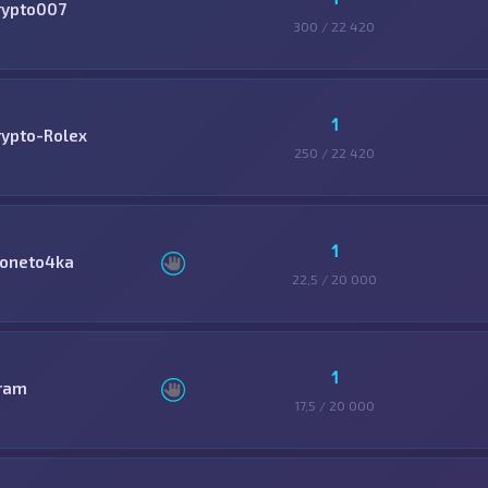
rypto007
300 / 22 420
1
rypto-Rolex
250 / 22 420
1
oneto4ka
22,5 / 20 000
1
ram
17,5 / 20 000