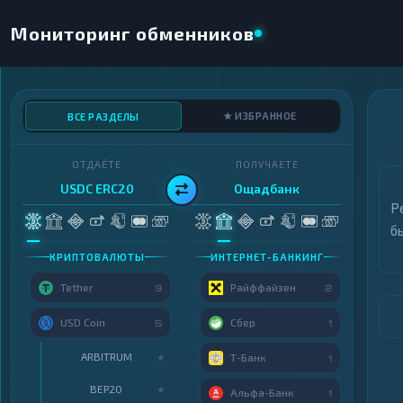
Мониторинг обменников
★ ИЗБРАННОЕ
ВСЕ РАЗДЕЛЫ
ОТДАЁТЕ
ПОЛУЧАЕТЕ
USDC ERC20
Ощадбанк
Р
б
КРИПТОВАЛЮТЫ
ИНТЕРНЕТ-БАНКИНГ
Tether
Райффайзен
9
2
USD Coin
Сбер
5
1
ARBITRUM
★
Т-Банк
1
BEP20
★
Альфа-Банк
1