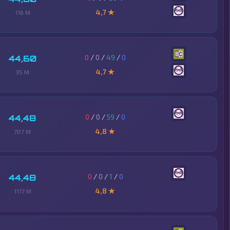
4,7 ★
116 M
0
/
0
/
49
/
0
44,60
4,7 ★
35 M
0
/
0
/
59
/
0
44,48
4,8 ★
707 M
0
/
0
/
1
/
0
44,48
4,8 ★
1117 M