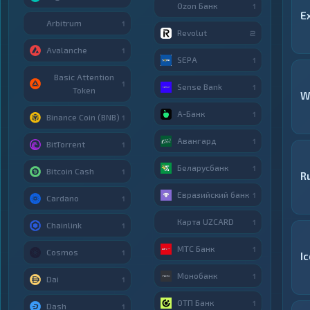
Ozon Банк
1
E
Arbitrum
1
Revolut
2
Avalanche
1
SEPA
1
Basic Attention
1
Sense Bank
1
Token
W
А-Банк
1
Binance Coin (BNB)
1
Авангард
1
BitTorrent
1
Беларусбанк
1
Bitcoin Cash
1
R
Евразийский банк
1
Cardano
1
Карта UZCARD
1
Chainlink
1
МТС Банк
1
Cosmos
1
I
Монобанк
1
Dai
1
ОТП Банк
1
Dash
1