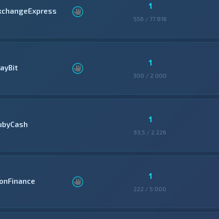
1
xchangeExpress
556 / 77 816
1
ayBit
300 / 2 000
1
ubyCash
93,5 / 2 226
1
conFinance
222 / 5 000