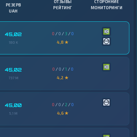
ОТЗЫВЫ
СТОРОННИЕ
РЕЗЕРВ
РЕЙТИНГ
МОНИТОРИНГИ
UAH
0
/
0
/
3
/
0
45,02
4,8 ★
180 K
0
/
0
/
1
/
0
45,02
4,2 ★
737 M
0
/
0
/
2
/
0
45,00
4,6 ★
5,1 M