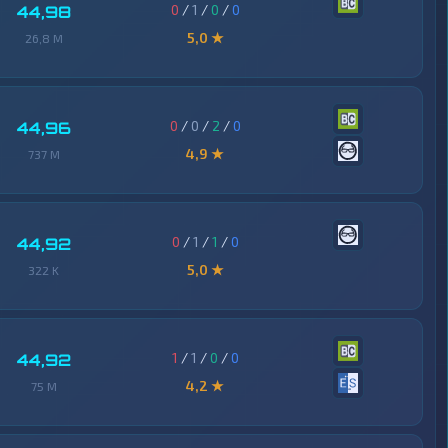
0
/
1
/
0
/
0
44,98
5,0 ★
26,8 M
0
/
0
/
2
/
0
44,96
4,9 ★
737 M
0
/
1
/
1
/
0
44,92
5,0 ★
322 K
1
/
1
/
0
/
0
44,92
4,2 ★
75 M