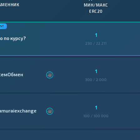
БМЕННИК
МИН/МАКС
ERC20
1
о по курсу?
230 / 22 211
1
семОбмен
300 / 2 000
1
amuraiexchange
100 / 100 000