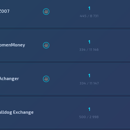
1
Z007
445 / 8 731
1
bmenMoney
334 / 11 146
1
Achanger
334 / 11 147
1
ulldog Exchange
500 / 2 998