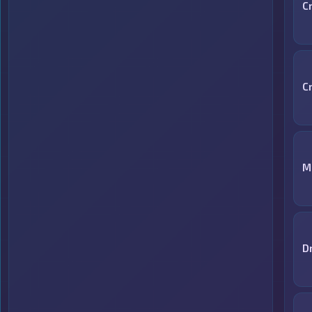
C
C
M
D