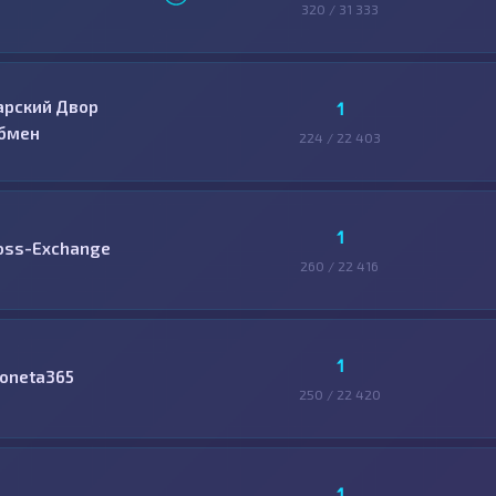
320 / 31 333
арский Двор
1
бмен
224 / 22 403
1
oss-Exchange
260 / 22 416
1
oneta365
250 / 22 420
1