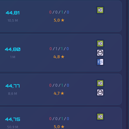
0
/
0
/
1
/
0
44,81
5,0 ★
10,5 M
0
/
1
/
1
/
0
44,80
4,8 ★
1 M
0
/
0
/
1
/
0
44,77
4,7 ★
8,6 M
0
/
0
/
1
/
0
44,75
5,0 ★
50,9 M