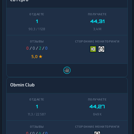
1
44,31
90,3 / 1 128
3,4 M
0
/
0
/
2
/
0
5,0 ★
Obmin Club
1
44,27
11,3 / 22 587
649 K
0
/
0
/
4
/
0