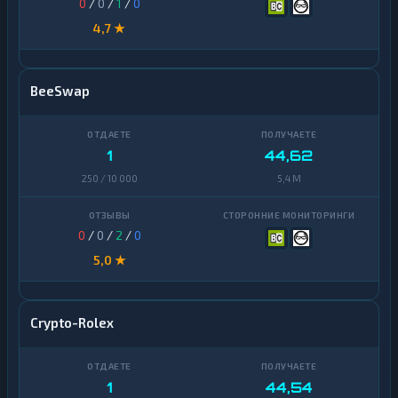
0
/
0
/
1
/
0
4,7 ★
BeeSwap
1
44,62
250 / 10 000
5,4 M
0
/
0
/
2
/
0
5,0 ★
Crypto-Rolex
1
44,54