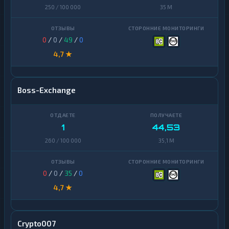
250 / 100 000
35 M
0
/
0
/
49
/
0
4,7 ★
Boss-Exchange
1
44,53
260 / 100 000
35,1 M
0
/
0
/
35
/
0
4,7 ★
Crypto007