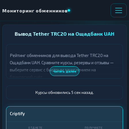
Мониторинг обменников
НАПРАВЛЕНИЕ
Вывод Tether TRC20 на Ощадбанк UAH
×
ОБМЕНА
Рейтинг обменников для вывода Tether TRC20 на
★ ИЗБРАННОЕ
ВСЕ РАЗДЕЛЫ
Ощадбанк UAH. Сравните курсы, резервы и отзывы —
выберите сервис с быстрым зачислением на
О
П
Читать далее
Т
О
банковский счёт.
Д
Л
А
У
Ё
Ч
Курсы обновились 6 сек назад.
Т
А
Е
Е
Т
USDT TRC20
Criptify
Е
Ощадбанк