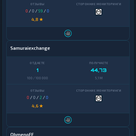
0
/
0
/
59
/
0
4,8 ★
Samuraiexchange
1
44,73
100 / 100 000
5,1 M
0
/
0
/
2
/
0
4,6 ★
ObmenoFF