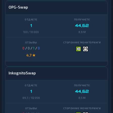
OPG-Swap
1
44,62
100 / 10 000
8,6 M
0
/
0
/
1
/
0
4,7 ★
InkognitoSwap
1
44,62
89,7 / 112 056
8,5 M