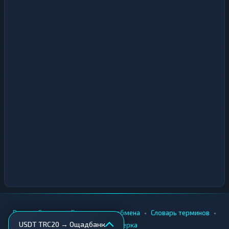
•
•
•
•
Вики
Города
Безопасность обмена
Словарь терминов
USDT TRC20 → Ощадбанк
AML-проверка