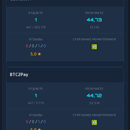
1
44,73
447 / 300 718
13,5 M
0
/
0
/
1
/
0
5,0 ★
BTC2Pay
1
44,72
447 / 11 179
50,9 M
0
/
0
/
1
/
0
5,0 ★