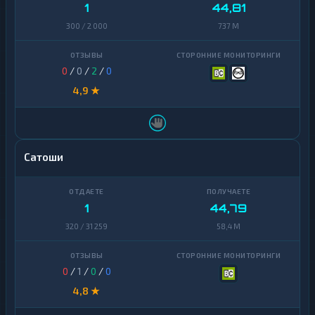
1
44,81
Ontology
1
300 / 2 000
737 M
PancakeSwap
1
CAKE
0
/
0
/
2
/
0
Pax
1
Dollar
4,9 ★
Pepe
1
Polkadot
1
Сатоши
Polygon
1
Qtum
1
1
44,79
Ravencoin
1
320 / 31 259
58,4 M
Shiba
2
Stellar
0
/
1
/
0
/
0
1
4,8 ★
Sui
1