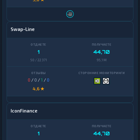
Swap-Line
1
44,70
50 / 22 371
95,1 M
0
/
0
/
1
/
0
4,6 ★
IconFinance
1
44,70