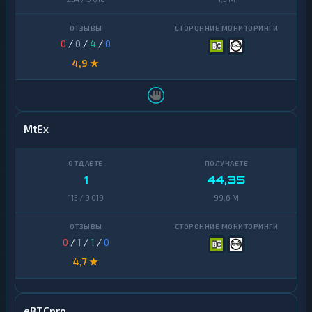
0
/
0
/
4
/
0
4,9 ★
MtEx
1
44,35
113 / 9 019
99,6 M
0
/
1
/
1
/
0
4,7 ★
eBTCpro