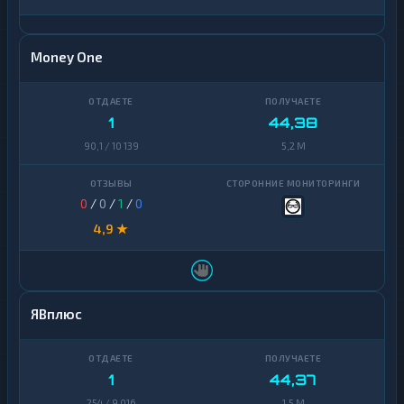
Money One
1
44,38
90,1 / 10 139
5,2 M
0
/
0
/
1
/
0
4,9 ★
ЯВплюс
1
44,37
254 / 9 016
1,5 M