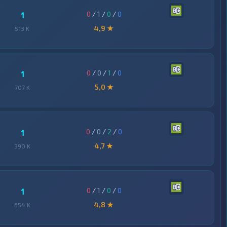
0
/
1
/
0
/
0
1
4,9 ★
513 K
0
/
0
/
1
/
0
1
5,0 ★
707 K
0
/
0
/
2
/
0
1
4,7 ★
390 K
0
/
1
/
0
/
0
1
4,8 ★
654 K