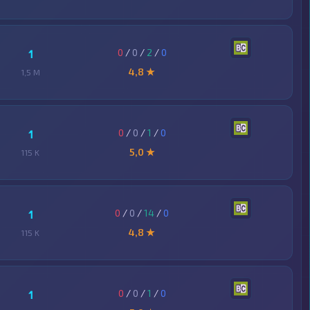
0
/
0
/
2
/
0
1
4,8 ★
1,5 M
0
/
0
/
1
/
0
1
5,0 ★
115 K
0
/
0
/
14
/
0
1
4,8 ★
115 K
0
/
0
/
1
/
0
1