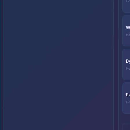
Но
W
Но
D
Но
Б
Но