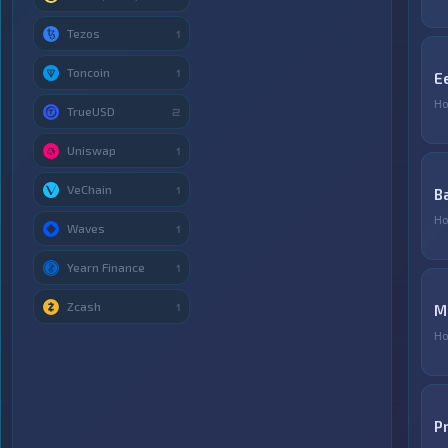
Tezos
1
Toncoin
1
E
Но
TrueUSD
2
Uniswap
1
VeChain
1
B
Но
Waves
1
Yearn Finance
1
Zcash
1
М
Но
P