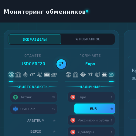
Мониторинг обменников
★ ИЗБРАННОЕ
ВСЕ РАЗДЕЛЫ
ОТДАЁТЕ
ПОЛУЧАЕТЕ
USDC ERC20
Евро
К
в
КРИПТОВАЛЮТЫ
НАЛИЧНЫЕ
Tether
Евро
9
1
EUR
★
USD Coin
5
Российский рубль
ARBITRUM
★
1
BEP20
★
Доллары
1