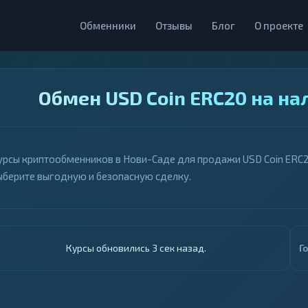
Обменники
Отзывы
Блог
О проекте
Обмен USD Coin ERC20 на на
урсы криптообменников в Нови-Саде для продажи USD Coin ERC20
ыберите выгодную и безопасную сделку.
Курсы обновились 4 сек назад.
Г