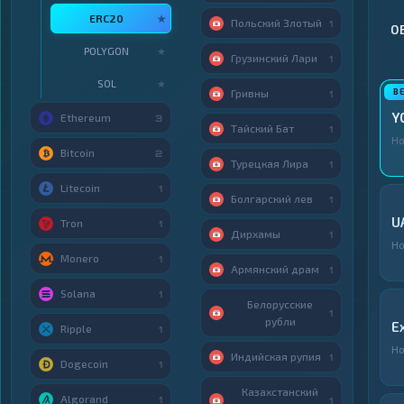
ERC20
★
Польский Злотый
1
О
POLYGON
★
Грузинский Лари
1
SOL
★
Гривны
1
Y
Ethereum
3
Тайский Бат
1
Но
Bitcoin
2
Турецкая Лира
1
Litecoin
1
Болгарский лев
1
U
Tron
1
Дирхамы
1
Но
Monero
1
Армянский драм
1
Solana
1
Белорусские
1
рубли
E
Ripple
1
Но
Индийская рупия
1
Dogecoin
1
Казахстанский
Algorand
1
1