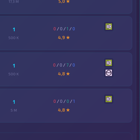
5,0 ★
17,3 M
0
/
0
/
1
/
0
1
4,9 ★
500 K
0
/
0
/
7
/
0
1
4,8 ★
500 K
0
/
0
/
0
/
1
1
4,8 ★
5 M