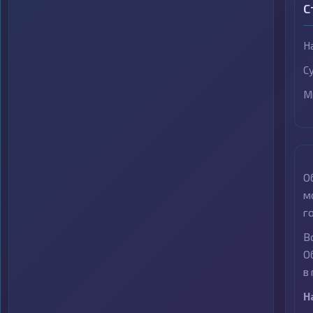
С
Н
С
М
О
м
г
В
О
в
Н