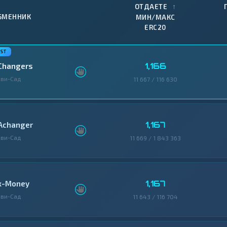
↑
ОТДАЕТЕ
БМЕННИК
МИН/МАКС
ERC20
1,166
Changers
ви-Сад
11 667 / 116 630
1,167
Achanger
ви-Сад
11 669 / 1 843 363
1,167
x-Money
ви-Сад
11 643 / 116 704