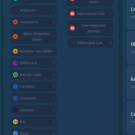
тенге
C
Arbitrum
1
Киргизский Сом
1
Но
Avalanche
1
Сингапурский
1
доллар
Basic Attention
1
Token
Узбекский Сум
1
O
Binance Coin (BNB)
1
Но
BitTorrent
1
Bitcoin Cash
1
Б
Cardano
Но
1
Chainlink
1
Cosmos
1
С
Dai
Но
1
Dash
1