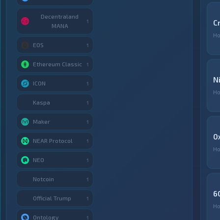
Decentraland
1
C
MANA
Но
EOS
1
Ethereum Classic
1
N
ICON
1
Но
Kaspa
1
Maker
1
0
NEAR Protocol
1
Но
NEO
1
Notcoin
1
6
Official Trump
1
Но
Ontology
1