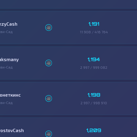
1,191
ezyCash
ви-Сад
11 908 / 416 764
1,194
aksmany
ви-Сад
2 997 / 999 082
1,198
онеткинс
ви-Сад
2 997 / 998 910
1,209
rostovCash