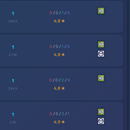
0
/
0
/
1
/
0
1
4,8 ★
346 K
0
/
0
/
1
/
0
1
4,8 ★
2,1 M
0
/
0
/
2
/
0
1
4,8 ★
234 K
0
/
0
/
2
/
1
1
4,9 ★
2 M