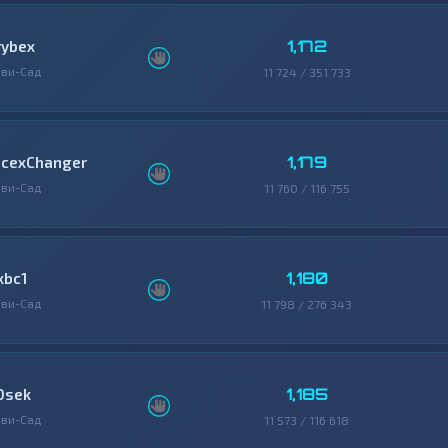
1,172
rybex
ви-Сад
11 724 / 351 733
1,179
icexChanger
ви-Сад
11 760 / 116 755
1,180
xbc1
ви-Сад
11 798 / 276 343
1,185
0sek
ви-Сад
11 573 / 116 618