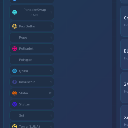
PancakeSwap
1
CAKE
C
Но
Pax Dollar
1
Pepe
1
Polkadot
1
B
Но
Polygon
1
Qtum
1
Ravencoin
1
2
Но
Shiba
2
Stellar
1
Sui
1
X
Но
Terra (LUNA)
1