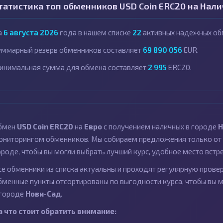
татистика топ обменников USD Coin ERC20 на Нал
а
6 августа 2026
года в нашем списке
22
активных надежных об
уммарный резерв обменников составляет
69 890 056
EUR.
инимальная сумма для обмена составляет
2 995
ERC20.
бмен
USD Coin ERC20
на
Евро
с получением наличных в городе
Н
ониторингом обменников. Мы собираем предложения только от 
ороде, чтобы вы могли выбрать лучший курс, удобное место встр
се обменники из списка актуальны и проходят регулярную провер
бменные пункты отсортированы по выгодности курса, чтобы вы 
 городе
Нови-Сад
.
а что стоит обратить внимание: