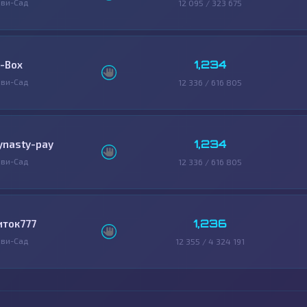
ви-Сад
12 095 / 323 675
1,234
-Box
ви-Сад
12 336 / 616 805
1,234
ynasty-pay
ви-Сад
12 336 / 616 805
1,236
иток777
ви-Сад
12 355 / 4 324 191