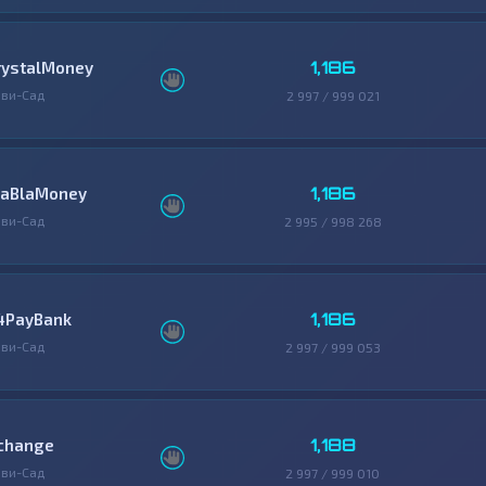
1,186
rystalMoney
ви-Сад
2 997 / 999 021
1,186
laBlaMoney
ви-Сад
2 995 / 998 268
1,186
4PayBank
ви-Сад
2 997 / 999 053
1,188
change
ви-Сад
2 997 / 999 010