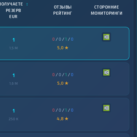
↕
ПОЛУЧАЕТЕ
ОТЗЫВЫ
СТОРОННИЕ
РЕЗЕРВ
РЕЙТИНГ
МОНИТОРИНГИ
EUR
0
/
0
/
1
/
0
1
5,0 ★
1,5 M
0
/
0
/
1
/
0
1
5,0 ★
1,6 M
0
/
0
/
1
/
0
1
4,8 ★
250 K