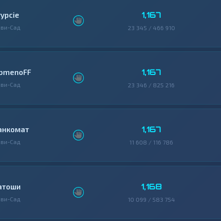
1,167
rypcie
ви-Сад
23 345 / 466 910
1,167
bmenoFF
ви-Сад
23 346 / 825 216
1,167
анкомат
ви-Сад
11 608 / 116 786
1,168
атоши
ви-Сад
10 099 / 583 754