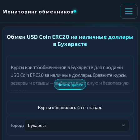
Мониторинг обменников
Обмен USD Coin ERC20 на наличные доллары
НАПРАВЛЕНИЕ
×
ОБМЕНА
в Бухаресте
★ ИЗБРАННОЕ
ВСЕ РАЗДЕЛЫ
Курсы криптообменников в Бухаресте для продажи
USD Coin ERC20 за наличные доллары. Сравните курсы,
О
П
Т
О
резервы и отзывы — выберите выгодную и безопасную
Читать далее
Д
Л
сделку.
А
У
Ё
Ч
Т
А
Курсы обновились 5 сек назад.
Е
Е
Т
USDC ERC20
Е
Город:
Бухарест
Доллары