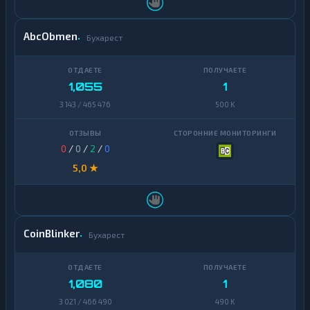
AbcObmen
Бухарест
1,055
1
3 143 / 465 476
500 K
0
/
0
/
2
/
0
5,0 ★
CoinBlinker
Бухарест
1,080
1
3 021 / 466 490
490 K