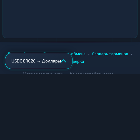
•
•
•
•
Вики
Города
Безопасность обмена
Словарь терминов
USDC ERC20 → Доллары
AML-проверка
•
•
Методология оценки
Как мы зарабатываем
Для обменников
Купить крипту
Продать крипту
Купить за рубли