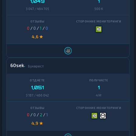
1,049
1
3 047 / 464 705
500 K
0
/
0
/
1
/
0
4,6 ★
60sek
Бухарест
1,051
1
3 187 / 466 042
4 M
0
/
0
/
2
/
1
4,9 ★