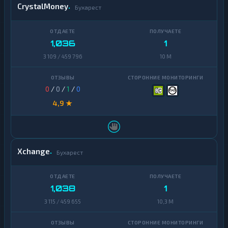
CrystalMoney
Бухарест
Zcash
1
1,036
1
3 109 / 459 796
10 M
0
/
0
/
1
/
0
4,9 ★
Xchange
Бухарест
1,038
1
3 115 / 459 655
10,3 M