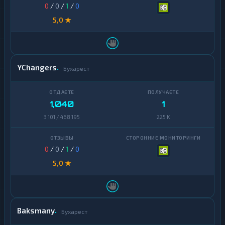
0
/
0
/
1
/
0
5,0 ★
YChangers
Бухарест
1,040
1
3 101 / 468 195
225 K
0
/
0
/
1
/
0
5,0 ★
Baksmany
Бухарест