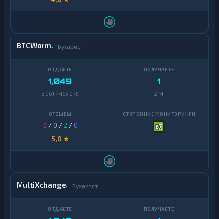
BTCWorm
Бухарест
1,049
1
3 061 / 465 075
2 M
0
/
0
/
2
/
0
5,0 ★
MultiXchange
Бухарест