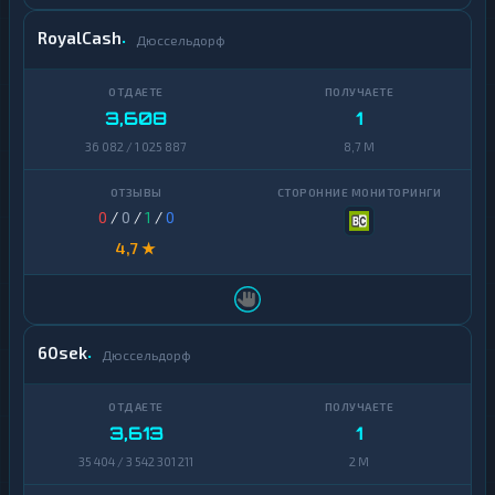
RoyalCash
Дюссельдорф
3,608
1
36 082 / 1 025 887
8,7 M
0
/
0
/
1
/
0
4,7 ★
60sek
Дюссельдорф
3,613
1
35 404 / 3 542 301 211
2 M