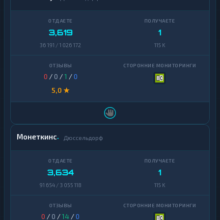
3,619
1
36 191 / 1 026 172
115 K
0
/
0
/
1
/
0
5,0 ★
Монеткинс
Дюссельдорф
3,634
1
91 654 / 3 055 118
115 K
0
/
0
/
14
/
0