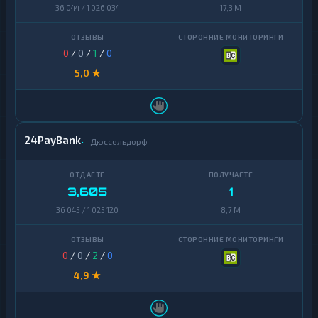
36 044 / 1 026 034
17,3 M
0
/
0
/
1
/
0
5,0 ★
24PayBank
Дюссельдорф
3,605
1
36 045 / 1 025 120
8,7 M
0
/
0
/
2
/
0
4,9 ★