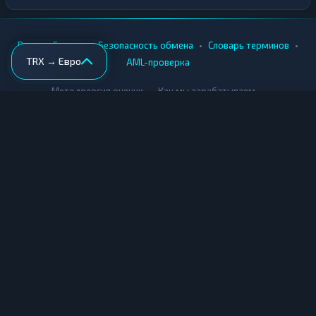
•
•
•
•
Вики
Города
Безопасность обмена
Словарь терминов
TRX → Евро
AML-проверка
•
•
Методология оценки
Как мы зарабатываем
Для обменников
Купить крипту
Продать крипту
Купить за рубли
Продать за рубли
© Мониторинг обменников — 2026