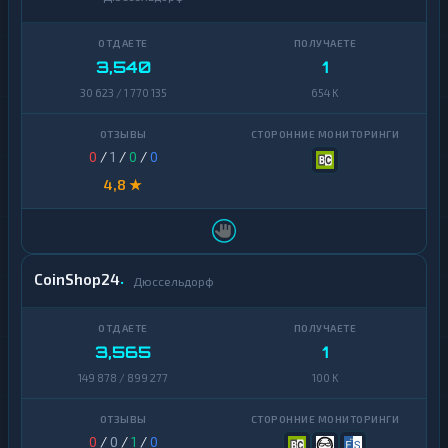
доллар
Cosmos
1
Узбекский
Dai
1
1
Сум
3,540
1
Dash
1
30 623 / 1 770 135
654 K
Decentraland
1
MANA
0
/
1
/
0
/
0
EOS
1
4,8 ★
Ethereum
1
Classic
ICON
1
CoinShop24
Дюссельдорф
Kaspa
1
Maker
1
3,565
1
149 878 / 899 277
100 K
NEAR
1
Protocol
NEO
1
0
/
0
/
1
/
0