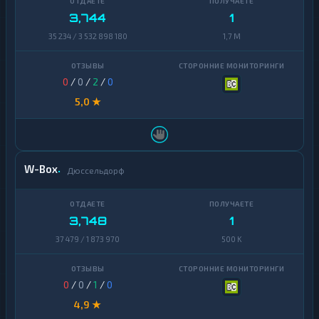
3,744
1
35 234 / 3 532 898 180
1,7 M
0
/
0
/
2
/
0
5,0 ★
W-Box
Дюссельдорф
3,748
1
37 479 / 1 873 970
500 K
0
/
0
/
1
/
0
4,9 ★