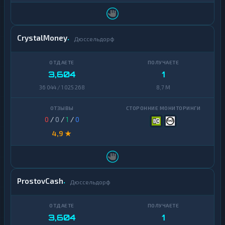
CrystalMoney
Дюссельдорф
3,604
1
36 044 / 1 025 268
8,7 M
0
/
0
/
1
/
0
4,9 ★
ProstovCash
Дюссельдорф
3,604
1