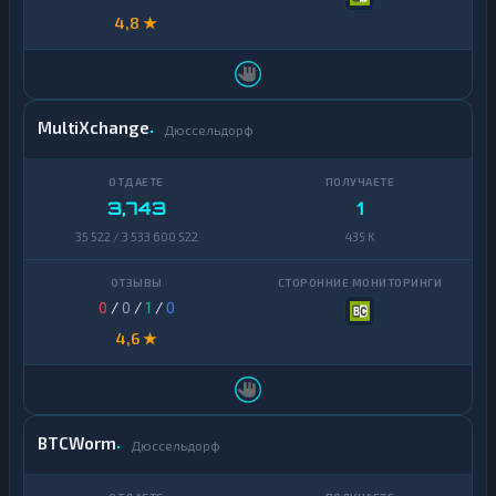
4,8 ★
MultiXchange
Дюссельдорф
3,743
1
35 522 / 3 533 600 522
435 K
0
/
0
/
1
/
0
4,6 ★
BTCWorm
Дюссельдорф