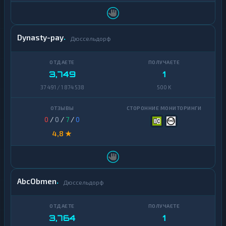
Dynasty-pay
Дюссельдорф
3,749
1
37 491 / 1 874 538
500 K
0
/
0
/
7
/
0
4,8 ★
AbcObmen
Дюссельдорф
3,764
1