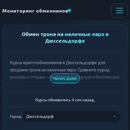
Мониторинг обменников
НАПРАВЛЕНИЕ
Обмен трона на наличные евро в
×
ОБМЕНА
Дюссельдорфе
★ ИЗБРАННОЕ
ВСЕ РАЗДЕЛЫ
Курсы криптообменников в Дюссельдорфе для
продажи трона за наличные евро. Сравните курсы,
О
П
Т
О
резервы и отзывы — выберите выгодную и безопасную
Читать далее
Д
Л
сделку.
А
У
Ё
Ч
Т
А
Курсы обновились 5 сек назад.
Е
Е
Т
TRX
Е
Город:
Дюссельдорф
Евро