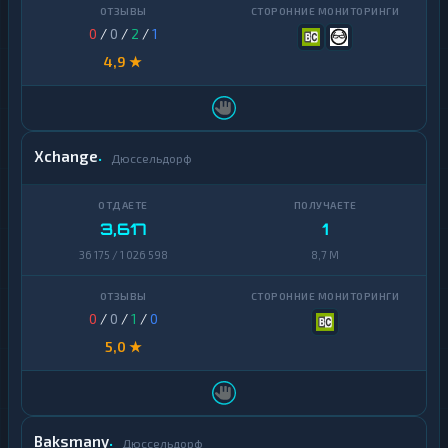
0
/
0
/
2
/
1
4,9 ★
Xchange
Дюссельдорф
3,617
1
36 175 / 1 026 598
8,7 M
0
/
0
/
1
/
0
5,0 ★
Baksmany
Дюссельдорф