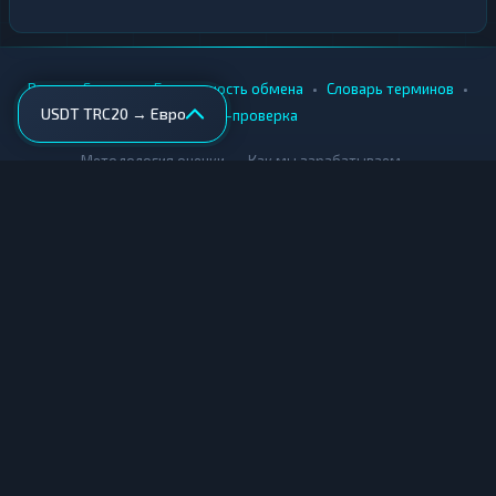
•
•
•
•
Вики
Города
Безопасность обмена
Словарь терминов
USDT TRC20 → Евро
AML-проверка
•
•
Методология оценки
Как мы зарабатываем
Для обменников
Купить крипту
Продать крипту
Купить за рубли
Продать за рубли
© Мониторинг обменников — 2026