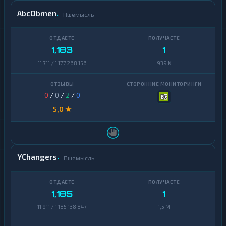
AbcObmen
Пшемысль
1,183
1
11 711 / 1 177 268 156
939 K
0
/
0
/
2
/
0
5,0 ★
YChangers
Пшемысль
1,185
1
11 911 / 1 185 138 847
1,5 M