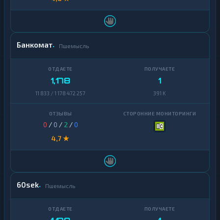
Банкомат
Пшемысль
1,178
1
11 833 / 1 178 472 257
391 K
0
/
0
/
2
/
0
4,7 ★
60sek
Пшемысль