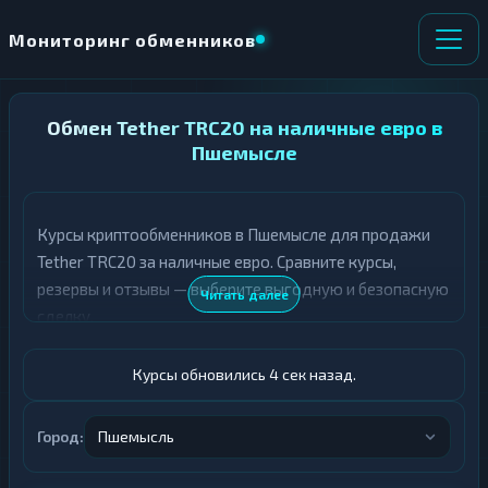
Мониторинг обменников
НАПРАВЛЕНИЕ
Обмен Tether TRC20 на наличные евро в
×
ОБМЕНА
Пшемысле
★ ИЗБРАННОЕ
ВСЕ РАЗДЕЛЫ
Курсы криптообменников в Пшемысле для продажи
Tether TRC20 за наличные евро. Сравните курсы,
О
П
Т
О
резервы и отзывы — выберите выгодную и безопасную
Читать далее
Д
Л
сделку.
А
У
Ё
Ч
Т
А
Курсы обновились 5 сек назад.
Е
Е
Т
USDT TRC20
Е
Город:
Пшемысль
Евро