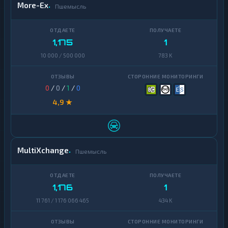
More-Ex
Пшемысль
1,175
1
10 000 / 500 000
783 K
0
/
0
/
1
/
0
4,9 ★
MultiXchange
Пшемысль
1,176
1
11 761 / 1 176 066 465
434 K