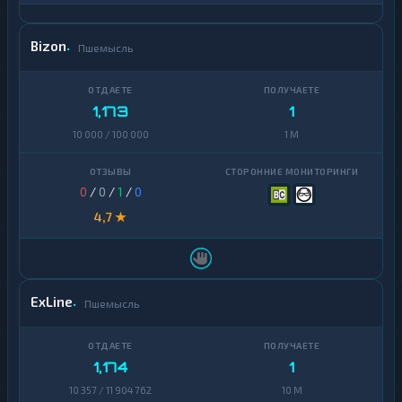
Ontology
1
Bizon
Пшемысль
PancakeSwap
1
CAKE
Pax
1
1,173
1
Dollar
10 000 / 100 000
1 M
Pepe
1
Polkadot
1
0
/
0
/
1
/
0
Polygon
1
4,7 ★
Qtum
1
Ravencoin
1
ExLine
Пшемысль
Shiba
2
Stellar
1
1,174
1
Sui
1
10 357 / 11 904 762
10 M