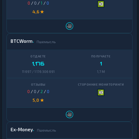
0
/
0
/
1
/
0
4,6 ★
BTCWorm
Пшемысль
1,176
1
11 697 / 1 176 306 691
1,7 M
0
/
0
/
2
/
0
5,0 ★
Ex-Money
Пшемысль