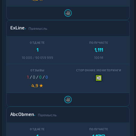
ExLine
Пшемысль
1
1,111
10 000 / 90 059 999
100 M
1
/
0
/
0
/
0
4,9 ★
AbcObmen
Пшемысль