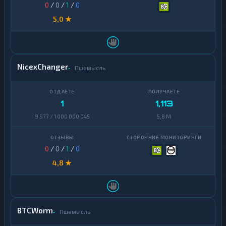
0
/
0
/
1
/
0
5,0 ★
NicexChanger
Пшемысль
1
1,113
9 977 / 1 000 000 045
5,8 M
0
/
0
/
1
/
0
4,8 ★
BTCWorm
Пшемысль