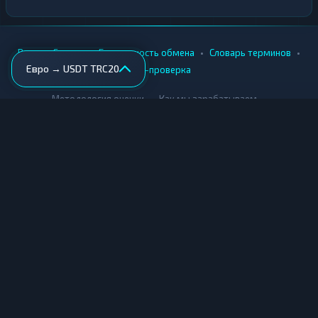
•
•
•
•
Вики
Города
Безопасность обмена
Словарь терминов
Евро → USDT TRC20
AML-проверка
•
•
Методология оценки
Как мы зарабатываем
Для обменников
Купить крипту
Продать крипту
Купить за рубли
Продать за рубли
© Мониторинг обменников — 2026