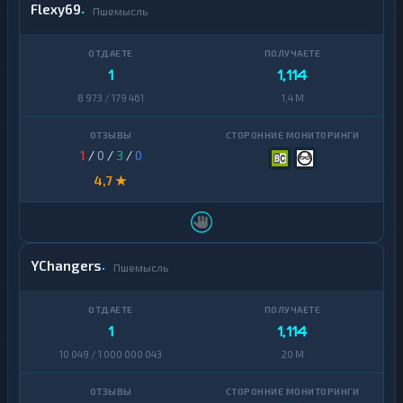
Flexy69
Пшемысль
1
1,114
8 973 / 179 461
1,4 M
1
/
0
/
3
/
0
4,7 ★
YChangers
Пшемысль
1
1,114
10 049 / 1 000 000 043
20 M