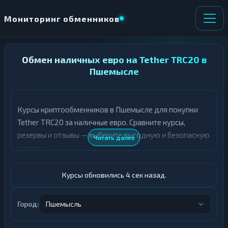
Мониторинг обменников
НАПРАВЛЕНИЕ
Обмен наличных евро на Tether TRC20 в
×
ОБМЕНА
Пшемысле
★ ИЗБРАННОЕ
ВСЕ РАЗДЕЛЫ
Курсы криптообменников в Пшемысле для покупки
Tether TRC20 за наличные евро. Сравните курсы,
О
П
Т
О
резервы и отзывы — выберите выгодную и безопасную
Читать далее
Д
Л
сделку.
А
У
Ё
Ч
Т
А
Курсы обновились 5 сек назад.
Е
Е
Т
Евро
Е
Город:
Пшемысль
USDT TRC20