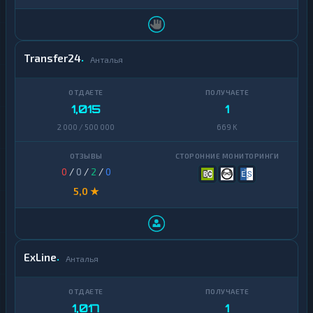
Transfer24
Анталья
1,015
1
2 000 / 500 000
669 K
0
/
0
/
2
/
0
5,0 ★
ExLine
Анталья
1,017
1