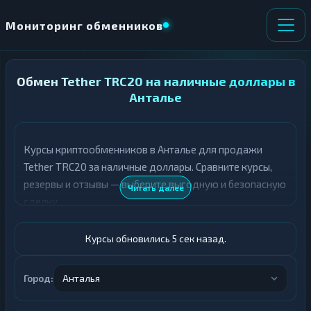
Мониторинг обменников
Обмен Tether TRC20 на наличные доллары в
НАПРАВЛЕНИЕ
×
ОБМЕНА
Анталье
★ ИЗБРАННОЕ
ВСЕ РАЗДЕЛЫ
Курсы криптообменников в Анталье для продажи
Tether TRC20 за наличные доллары. Сравните курсы,
О
П
Т
О
резервы и отзывы — выберите выгодную и безопасную
Читать далее
Д
Л
сделку.
А
У
Ё
Ч
Т
А
Курсы обновились 6 сек назад.
Е
Е
Т
USDT TRC20
Е
Город:
Анталья
Доллары