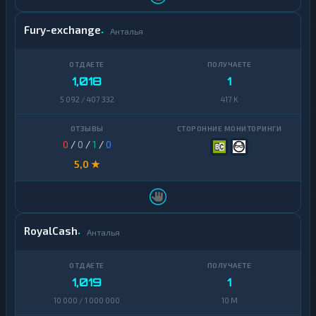
Fury-exchange
Анталья
1,018
1
5 092 / 407 332
417 K
0
/
0
/
1
/
0
5,0 ★
RoyalCash
Анталья
1,019
1
10 000 / 1 000 000
10 M