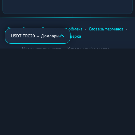
•
•
•
•
Вики
Города
Безопасность обмена
Словарь терминов
USDT TRC20 → Доллары
AML-проверка
•
•
Методология оценки
Как мы зарабатываем
Для обменников
Купить крипту
Продать крипту
Купить за рубли
Продать за рубли