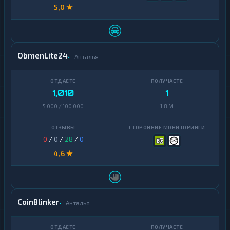
5,0 ★
ObmenLite24
Анталья
1,010
1
5 000 / 100 000
1,8 M
0
/
0
/
28
/
0
4,6 ★
CoinBlinker
Анталья