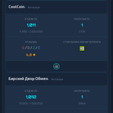
CoolCoin
Анталья
1,011
1
4 999 / 2 000 000
1,9 M
0
/
0
/
2
/
0
4,8 ★
Барский Двор Обмен
Анталья
1,012
1
10 000 / 1 000 000
994 K