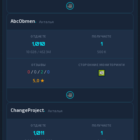
AbcObmen
Анталья
1,010
1
10 026 / 452 341
500 K
0
/
0
/
2
/
0
5,0 ★
ChangeProject
Анталья
1,011
1