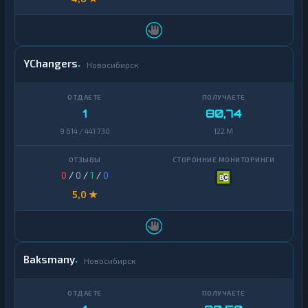
YChangers
Новосибирск
1
80,74
9 614 / 441 730
122 M
0
/
0
/
1
/
0
5,0 ★
Baksmany
Новосибирск