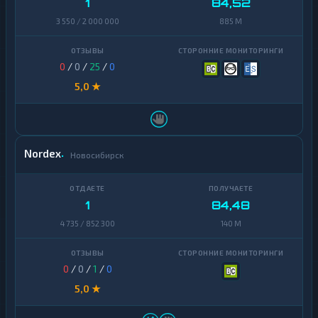
1
84,52
Avalanche
1
3 550 / 2 000 000
885 M
Basic
Attention
1
Token
0
/
0
/
25
/
0
5,0 ★
Binance
Coin
1
(BNB)
BitTorrent
1
Nordex
Новосибирск
Bitcoin
1
Cash
1
84,48
Cardano
1
4 735 / 852 300
140 M
Chainlink
1
Cosmos
1
0
/
0
/
1
/
0
Dai
1
5,0 ★
Dash
1