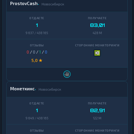
ProstovCash
Новосибирск
1
83,01
9 637 / 438 165
428 M
0
/
0
/
1
/
0
5,0 ★
Монеткинс
Новосибирск
1
82,91
9 649 / 438 165
122 M