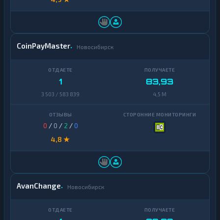
CoinPayMaster
Новосибирск
1
83,93
3 503 / 583 839
4,5 M
0
/
0
/
2
/
0
4,8 ★
AvanChange
Новосибирск