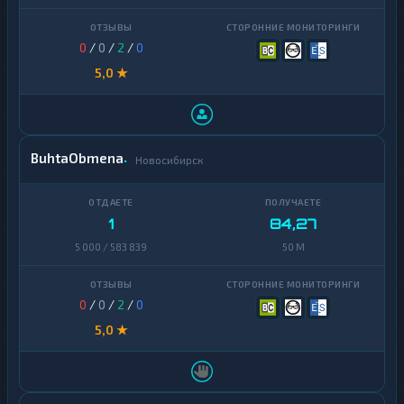
Ontology
1
0
/
0
/
2
/
0
PancakeSwap
1
CAKE
5,0 ★
Pax
1
Dollar
Pepe
1
BuhtaObmena
Новосибирск
Polkadot
1
Polygon
1
1
84,27
Qtum
1
5 000 / 583 839
50 M
Ravencoin
1
0
/
0
/
2
/
0
Shiba
2
5,0 ★
Stellar
1
Sui
1