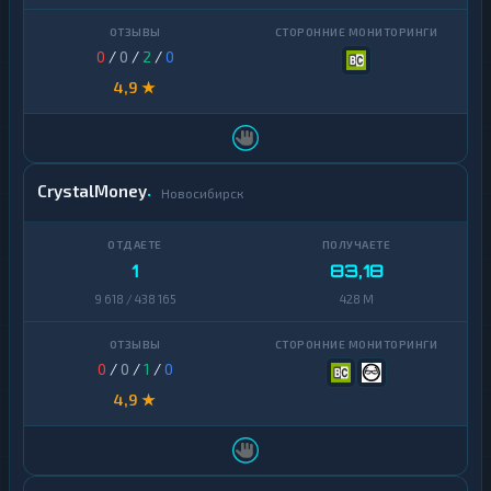
0
/
0
/
2
/
0
4,9 ★
CrystalMoney
Новосибирск
1
83,18
9 618 / 438 165
428 M
0
/
0
/
1
/
0
4,9 ★