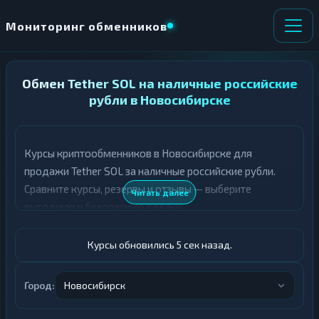
Мониторинг обменников
НАПРАВЛЕНИЕ
Обмен Tether SOL на наличные российские
×
ОБМЕНА
рубли в Новосибирске
★ ИЗБРАННОЕ
ВСЕ РАЗДЕЛЫ
Курсы криптообменников в Новосибирске для
продажи Tether SOL за наличные российские рубли.
О
П
Т
О
Сравните курсы, резервы и отзывы — выберите
Читать далее
Д
Л
выгодную и безопасную сделку.
А
У
Ё
Ч
Т
А
Курсы обновились 6 сек назад.
Е
Е
Т
USDT SOL
Е
Город:
Новосибирск
Российский рубль