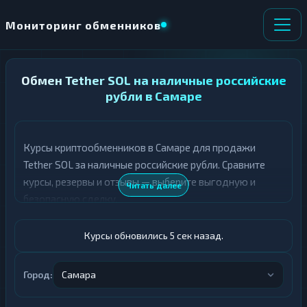
Мониторинг обменников
НАПРАВЛЕНИЕ
Обмен Tether SOL на наличные российские
×
ОБМЕНА
рубли в Самаре
★ ИЗБРАННОЕ
ВСЕ РАЗДЕЛЫ
Курсы криптообменников в Самаре для продажи
Tether SOL за наличные российские рубли. Сравните
О
П
Т
О
курсы, резервы и отзывы — выберите выгодную и
Читать далее
Д
Л
безопасную сделку.
А
У
Ё
Ч
Т
А
Курсы обновились 6 сек назад.
Е
Е
Т
USDT SOL
Е
Город:
Самара
Российский рубль