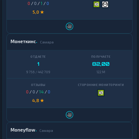
0
/
0
/
1
/
0
5,0 ★
Монеткинс
Самара
1
82,00
9 756 / 442 709
122 M
0
/
0
/
14
/
0
4,8 ★
Moneyflow
Самара