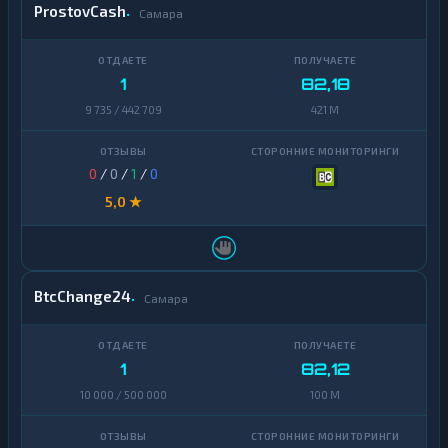
ProstovCash
Самара
1
82,18
9 735 / 442 709
421 M
0
/
0
/
1
/
0
5,0 ★
BtcChange24
Самара
1
82,12
10 000 / 500 000
100 M