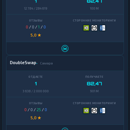
1
82,47
12 784 / 284 619
100 M
0
/
0
/
1
/
0
5,0 ★
DoubleSwap
Самара
1
82,47
3 638 / 2 000 000
901 M
0
/
0
/
25
/
0
5,0 ★