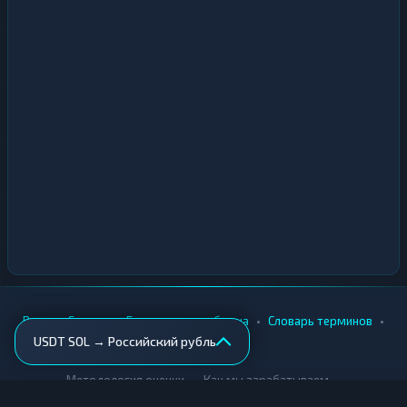
•
•
•
•
Вики
Города
Безопасность обмена
Словарь терминов
USDT SOL → Российский рубль
AML-проверка
•
•
Методология оценки
Как мы зарабатываем
Для обменников