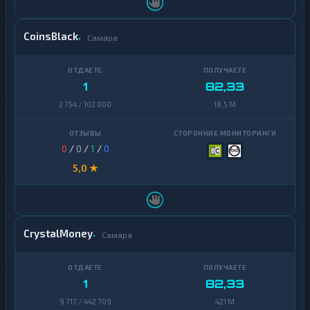
CoinsBlack
Самара
1
82,33
2 754 / 102 000
18,5 M
0
/
0
/
1
/
0
5,0 ★
CrystalMoney
Самара
1
82,33
9 717 / 442 709
421 M