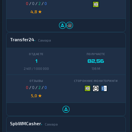
0
/
0
/
2
/
0
4,8 ★
Transfer24
Самара
1
82,56
2 401 / 1 000 000
136 M
0
/
0
/
2
/
0
5,0 ★
SpbWMCasher
Самара