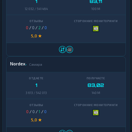
1
83,11
Avalanche
1
12 032 / 541 464
100 M
Basic
Attention
1
Token
0
/
0
/
2
/
0
5,0 ★
Binance
Coin
1
(BNB)
BitTorrent
1
Nordex
Самара
Bitcoin
1
Cash
1
83,02
Cardano
1
3 613 / 542 013
140 M
Chainlink
1
Cosmos
1
0
/
0
/
1
/
0
Dai
1
5,0 ★
Dash
1