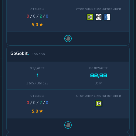
Ontology
1
0
/
0
/
2
/
0
PancakeSwap
1
CAKE
5,0 ★
Pax
1
Dollar
Pepe
1
GoGobit
Самара
Polkadot
1
Polygon
1
1
82,98
Qtum
1
3 615 / 361 525
35 M
Ravencoin
1
0
/
0
/
2
/
0
Shiba
2
5,0 ★
Stellar
1
Sui
1