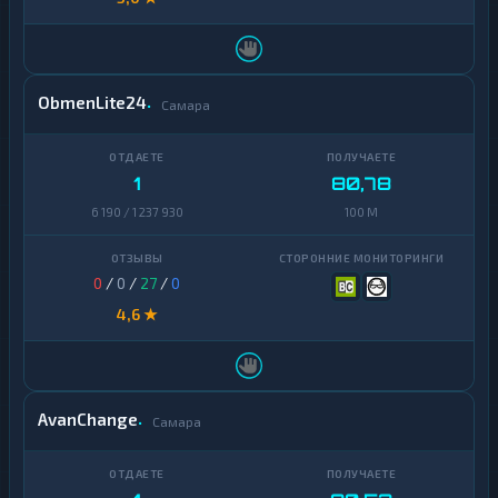
ObmenLite24
Самара
1
80,78
6 190 / 1 237 930
100 M
0
/
0
/
27
/
0
4,6 ★
AvanChange
Самара