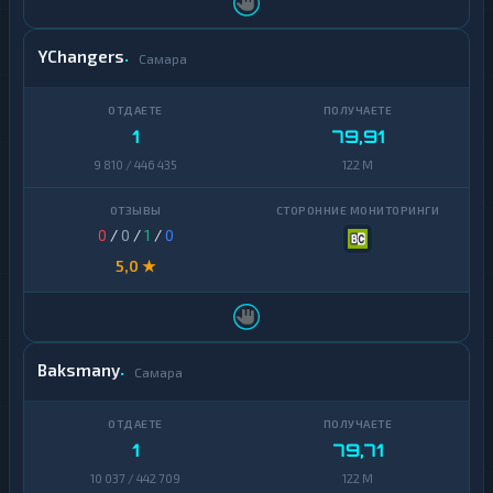
YChangers
Самара
1
79,91
9 810 / 446 435
122 M
0
/
0
/
1
/
0
5,0 ★
Baksmany
Самара
1
79,71
10 037 / 442 709
122 M