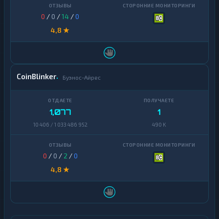
0
/
0
/
14
/
0
4,8 ★
CoinBlinker
Буэнос-Айрес
1,077
1
10 406 / 1 033 486 952
490 K
0
/
0
/
2
/
0
4,8 ★