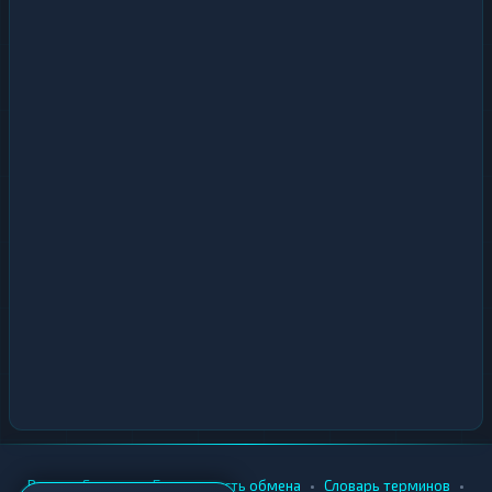
•
•
•
•
Вики
Города
Безопасность обмена
Словарь терминов