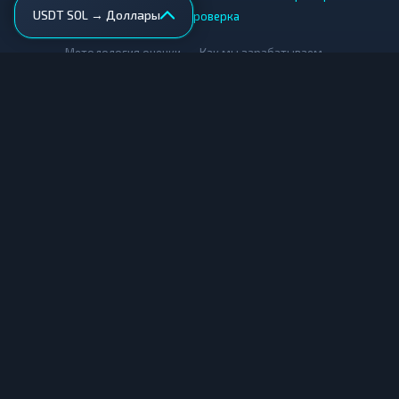
USDT SOL → Доллары
AML-проверка
•
•
Методология оценки
Как мы зарабатываем
Для обменников
Купить крипту
Продать крипту
Купить за рубли
Продать за рубли
© Мониторинг обменников — 2026
|
|
|
Условия использования
Конфиденциальность
Cookies
Карта сайта