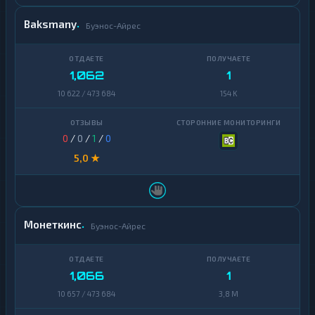
Baksmany
Буэнос-Айрес
1,062
1
10 622 / 473 684
154 K
0
/
0
/
1
/
0
5,0 ★
Монеткинс
Буэнос-Айрес
1,066
1
10 657 / 473 684
3,8 M