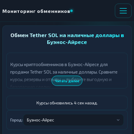
Мониторинг обменников
НАПРАВЛЕНИЕ
Обмен Tether SOL на наличные доллары в
×
ОБМЕНА
Буэнос-Айресе
★ ИЗБРАННОЕ
ВСЕ РАЗДЕЛЫ
Курсы криптообменников в Буэнос-Айресе для
продажи Tether SOL за наличные доллары. Сравните
О
П
Т
О
курсы, резервы и отзывы — выберите выгодную и
Читать далее
Д
Л
безопасную сделку.
А
У
Ё
Ч
Т
А
Курсы обновились 5 сек назад.
Е
Е
Т
USDT SOL
Е
Город:
Буэнос-Айрес
Доллары