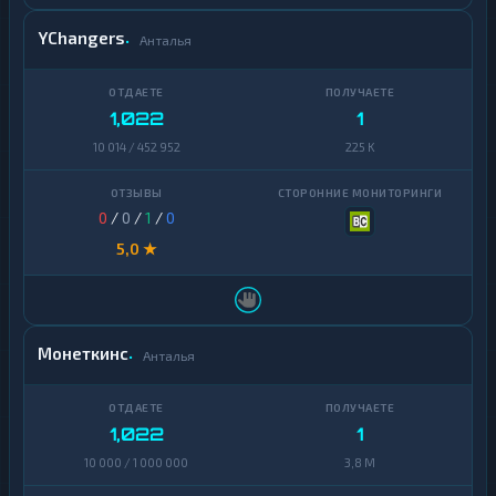
YChangers
Анталья
1,022
1
10 014 / 452 952
225 K
0
/
0
/
1
/
0
5,0 ★
Монеткинс
Анталья
1,022
1
10 000 / 1 000 000
3,8 M