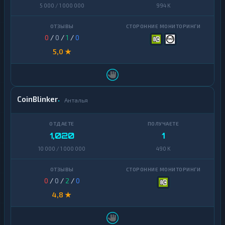
Terra
5 000 / 1 000 000
994 K
1
(LUNA)
Tezos
1
0
/
0
/
1
/
0
Toncoin
5,0 ★
1
TrueUSD
2
Uniswap
1
CoinBlinker
Анталья
VeChain
1
Waves
1
1,020
1
Yearn
1
10 000 / 1 000 000
490 K
Finance
Zcash
1
0
/
0
/
2
/
0
4,8 ★