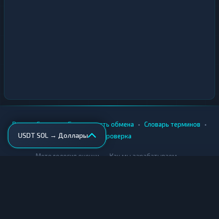
•
•
•
•
Вики
Города
Безопасность обмена
Словарь терминов
USDT SOL → Доллары
AML-проверка
•
•
Методология оценки
Как мы зарабатываем
Для обменников
Купить крипту
Продать крипту