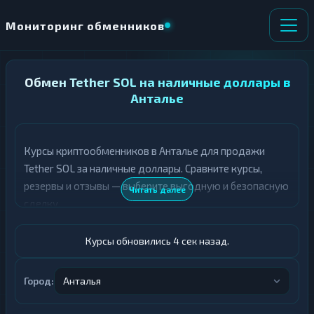
Мониторинг обменников
НАПРАВЛЕНИЕ
Обмен Tether SOL на наличные доллары в
×
ОБМЕНА
Анталье
★ ИЗБРАННОЕ
ВСЕ РАЗДЕЛЫ
Курсы криптообменников в Анталье для продажи
Tether SOL за наличные доллары. Сравните курсы,
О
П
Т
О
резервы и отзывы — выберите выгодную и безопасную
Читать далее
Д
Л
сделку.
А
У
Ё
Ч
Т
А
Курсы обновились 5 сек назад.
Е
Е
Т
USDT SOL
Е
Город:
Анталья
Доллары