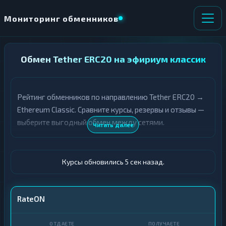
Мониторинг обменников
НАПРАВЛЕНИЕ
Обмен Tether ERC20 на эфириум классик
×
ОБМЕНА
Рейтинг обменников по направлению Tether ERC20 →
★ ИЗБРАННОЕ
ВСЕ РАЗДЕЛЫ
Ethereum Classic. Сравните курсы, резервы и отзывы —
выберите выгодный обмен между сетями.
О
П
Читать далее
Т
О
Д
Л
А
У
Ё
Ч
Курсы обновились 6 сек назад.
Т
А
Е
Е
Т
USDT ERC20
RateON
Е
ETC