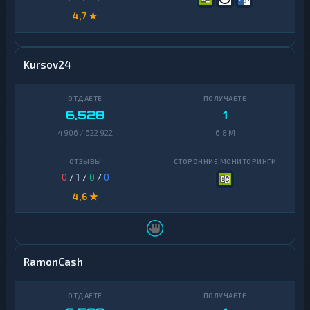
4,7 ★
Kursov24
6,528
1
4 906 / 622 922
6,8 M
0
/
1
/
0
/
0
4,6 ★
RamonCash