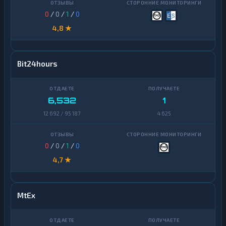
0
/
0
/
1
/
0
4,8 ★
Bit24hours
6,532
1
12 692 / 95 187
4 625
0
/
0
/
1
/
0
4,7 ★
MtEx