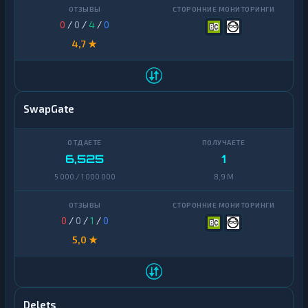
0
/
0
/
4
/
0
4,7 ★
SwapGate
6,525
1
5 000 / 1 000 000
8,9 M
0
/
0
/
1
/
0
5,0 ★
Delets