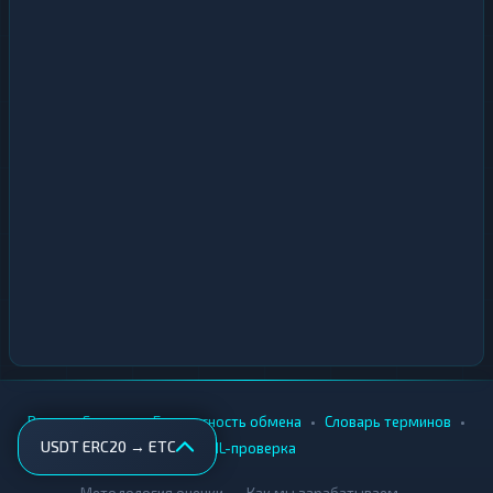
•
•
•
•
Вики
Города
Безопасность обмена
Словарь терминов
USDT ERC20 → ETC
AML-проверка
•
•
Методология оценки
Как мы зарабатываем