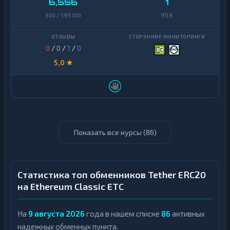
6,556
1
300 / 599 100
911 K
0
/
0
/
1
/
0
5,0 ★
Показать все курсы (
86
)
Статистика топ обменников Tether ERC20
на Ethereum Classic ETC
На
9 августа 2026
года в нашем списке
86
активных
надежных обменных пункта.