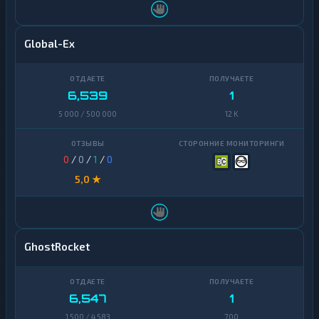
Global-Ex
6,539
1
5 000 / 500 000
12 K
0
/
0
/
1
/
0
5,0 ★
GhostRocket
6,547
1
1 500 / 4 583
700