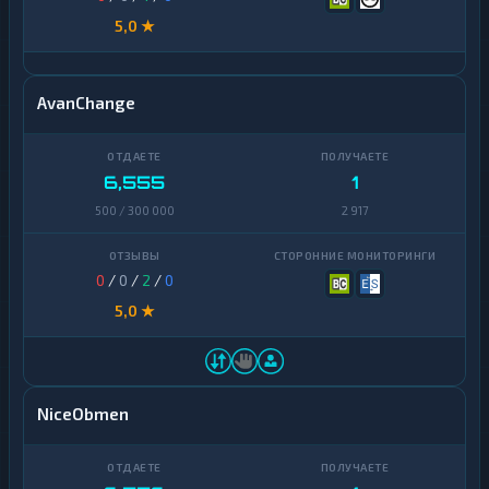
5,0 ★
AvanChange
6,555
1
500 / 300 000
2 917
0
/
0
/
2
/
0
5,0 ★
NiceObmen