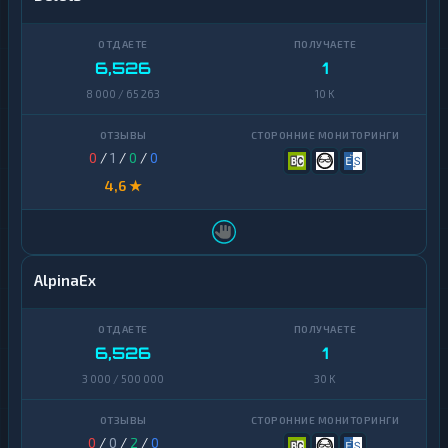
6,526
1
8 000 / 65 263
10 K
0
/
1
/
0
/
0
4,6 ★
AlpinaEx
6,526
1
3 000 / 500 000
30 K
0
/
0
/
2
/
0