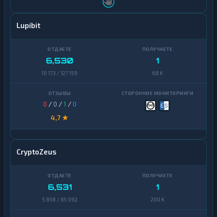
Lupibit
6,530
1
10 173 / 127 159
68 K
0
/
0
/
1
/
0
4,7 ★
CryptoZeus
6,531
1
5 858 / 65 092
200 K