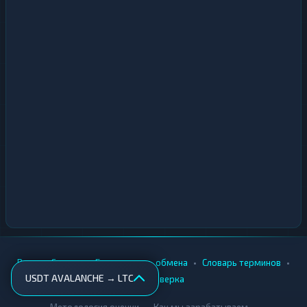
•
•
•
•
Вики
Города
Безопасность обмена
Словарь терминов
USDT AVALANCHE → LTC
AML-проверка
•
•
Методология оценки
Как мы зарабатываем