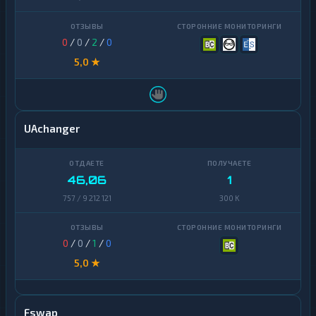
0
/
0
/
2
/
0
5,0 ★
UAchanger
46,06
1
757 / 9 212 121
300 K
0
/
0
/
1
/
0
5,0 ★
Fswap