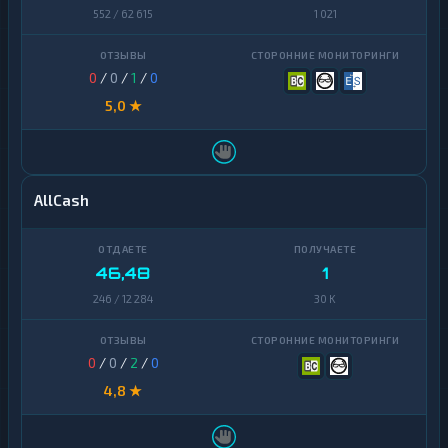
552 / 62 615
1 021
0
/
0
/
1
/
0
5,0 ★
AllCash
46,48
1
246 / 12 284
30 K
0
/
0
/
2
/
0
4,8 ★