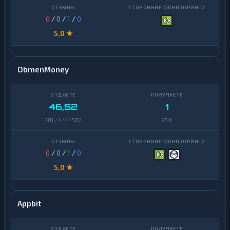
0
/
0
/
1
/
0
5,0 ★
ObmenMoney
46,52
1
781 / 4 441 582
95 K
0
/
0
/
1
/
0
5,0 ★
Appbit