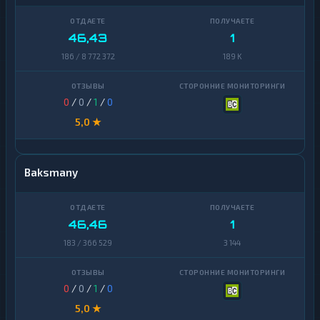
46,43
1
186 / 8 772 372
189 K
0
/
0
/
1
/
0
5,0 ★
Baksmany
46,46
1
183 / 366 529
3 144
0
/
0
/
1
/
0
5,0 ★