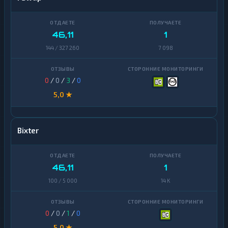
46,11
1
144 / 327 260
7 098
0
/
0
/
3
/
0
5,0 ★
Bixter
46,11
1
100 / 5 000
14 K
0
/
0
/
1
/
0
5,0 ★