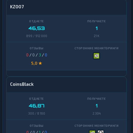
KZ007
46,53
1
899 / 912 000
21 K
0
/
0
/
3
/
0
5,0 ★
CoinsBlack
46,87
1
300 / 8 160
2 304
0
/
0
/
1
/
0