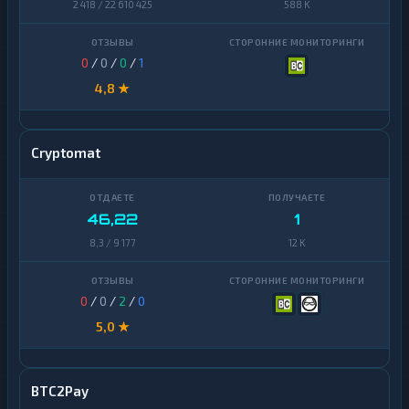
2 418 / 22 610 425
588 K
0
/
0
/
0
/
1
4,8 ★
Cryptomat
46,22
1
8,3 / 9 177
12 K
0
/
0
/
2
/
0
5,0 ★
BTC2Pay