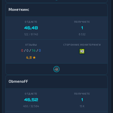
Монеткинс
46,48
1
122 / 61 143
6 532
0
/
0
/
14
/
0
4,8 ★
ObmenoFF
46,52
1
450 / 32 564
15 K