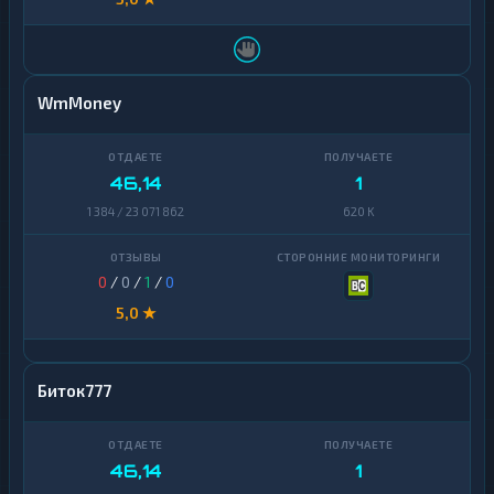
WmMoney
46,14
1
1 384 / 23 071 862
620 K
0
/
0
/
1
/
0
5,0 ★
Биток777
46,14
1