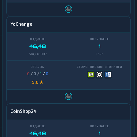
YoChange
46,48
1
614 / 61 387
3 576
0
/
0
/
1
/
0
5,0 ★
CoinShop24
46,48
1