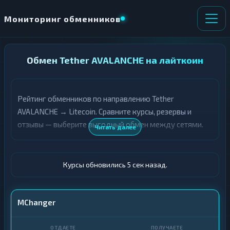
Мониторинг обменников
НАПРАВЛЕНИЕ
Обмен Tether AVALANCHE на лайткоин
×
ОБМЕНА
Рейтинг обменников по направлению Tether
★ ИЗБРАННОЕ
ВСЕ РАЗДЕЛЫ
AVALANCHE → Litecoin. Сравните курсы, резервы и
отзывы — выберите выгодный обмен между сетями.
О
П
Читать далее
Т
О
Д
Л
А
У
Ё
Ч
Курсы обновились 6 сек назад.
Т
А
Е
Е
Т
USDT AVALANCHE
MChanger
Е
LTC