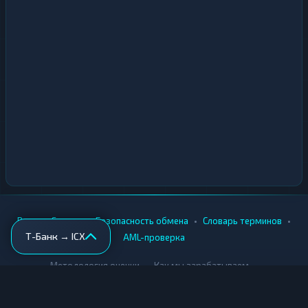
•
•
•
•
Вики
Города
Безопасность обмена
Словарь терминов
Т-Банк → ICX
AML-проверка
•
•
Методология оценки
Как мы зарабатываем
Для обменников