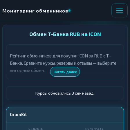
Мониторинг обменников
НАПРАВЛЕНИЕ
Обмен Т-Банка RUB на ICON
×
ОБМЕНА
Рейтинг обменников для покупки ICON за RUB с Т-
★ ИЗБРАННОЕ
ВСЕ РАЗДЕЛЫ
Банка. Сравните курсы, резервы и отзывы — выберите
выгодный обмен.
О
П
Читать далее
Т
О
Д
Л
А
У
Ё
Ч
Курсы обновились 4 сек назад.
Т
А
Е
Е
Т
Т-Банк
GramBit
Е
ICX