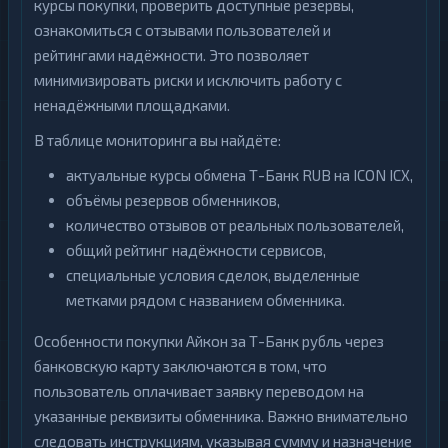
курсы покупки, проверить доступные резервы,
Т-
ознакомиться с отзывами пользователей и
Shiba
2
Банк
1
рейтингами надёжности. Это позволяет
cash-
in
Stellar
1
минимизировать риски и исключить работу с
ненадёжными площадками.
УкрСиббанк
Sui
1
1
В таблице мониторинга вы найдёте:
Элкарт
Terra
1
1
(LUNA)
актуальные курсы обмена Т-Банк RUB на ICON ICX,
объёмы резервов обменников,
Tezos
1
количество отзывов от реальных пользователей,
Toncoin
1
общий рейтинг надёжности сервисов,
TrueUSD
специальные условия сделок, выделенные
2
метками рядом с названием обменника.
Uniswap
1
Особенности покупки Айкон за Т-Банк рубль через
VeChain
1
банковскую карту заключаются в том, что
Waves
1
пользователь оплачивает заявку переводом на
указанные реквизиты обменника. Важно внимательно
Yearn
1
Finance
следовать инструкциям, указывая сумму и назначение