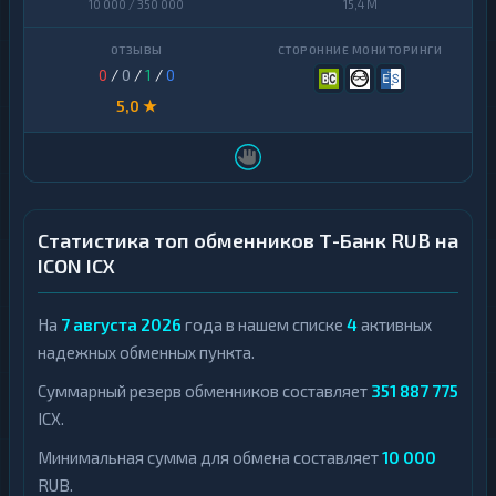
10 000 / 350 000
15,4 M
Sense
1
Dai
1
Bank
Dash
1
А-
0
/
0
/
1
/
0
1
Банк
Decentraland
5,0 ★
1
MANA
Авангард
1
EOS
1
Беларусбанк
1
Ethereum
Евразийский
1
1
Classic
банк
Статистика топ обменников Т-Банк RUB на
ICON ICX
ICON
1
Карта
1
UZCARD
I
★
На
7 августа 2026
C
года в нашем списке
4
активных
МТС
X
1
надежных обменных пункта.
Банк
Kaspa
1
Суммарный резерв обменников составляет
351 887 775
Монобанк
1
ICX.
Maker
1
ОТП
1
Банк
Минимальная сумма для обмена составляет
10 000
NEAR
1
Protocol
RUB.
Открытие
1