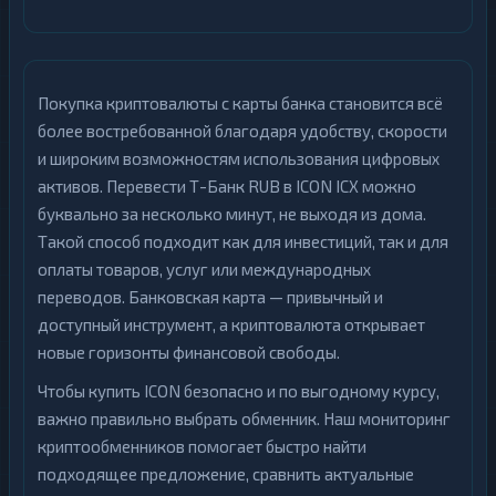
NEO
1
Ощадбанк
1
Notcoin
1
ПУМБ
1
Покупка криптовалюты с карты банка становится всё
Official
Почта
1
Trump
более востребованной благодаря удобству, скорости
1
Банк
и широким возможностям использования цифровых
Ontology
1
Приват24
1
активов. Перевести Т-Банк RUB в ICON ICX можно
PancakeSwap
буквально за несколько минут, не выходя из дома.
Росбанк
1
1
CAKE
Такой способ подходит как для инвестиций, так и для
Русский
оплаты товаров, услуг или международных
Pax
1
Стандарт
1
Dollar
переводов. Банковская карта — привычный и
Сбер
доступный инструмент, а криптовалюта открывает
Pepe
1
1
QR
новые горизонты финансовой свободы.
Polkadot
1
Счет
Чтобы купить ICON безопасно и по выгодному курсу,
1
телефона
Polygon
1
важно правильно выбрать обменник. Наш мониторинг
Т-
криптообменников помогает быстро найти
Qtum
1
Банк
1
подходящее предложение, сравнить актуальные
QR
Ravencoin
1