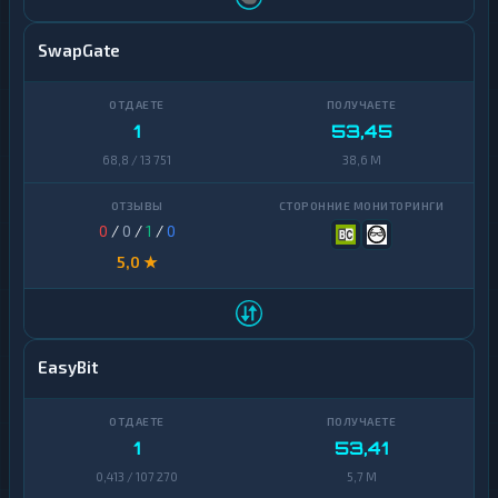
SwapGate
1
53,45
68,8 / 13 751
38,6 M
0
/
0
/
1
/
0
5,0 ★
EasyBit
1
53,41
0,413 / 107 270
5,7 M