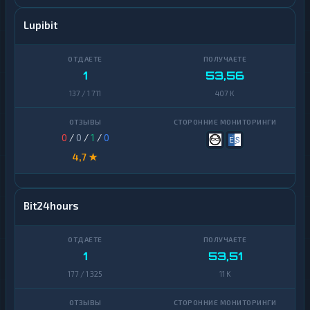
Lupibit
1
53,56
137 / 1 711
407 K
0
/
0
/
1
/
0
4,7 ★
Bit24hours
1
53,51
177 / 1 325
11 K