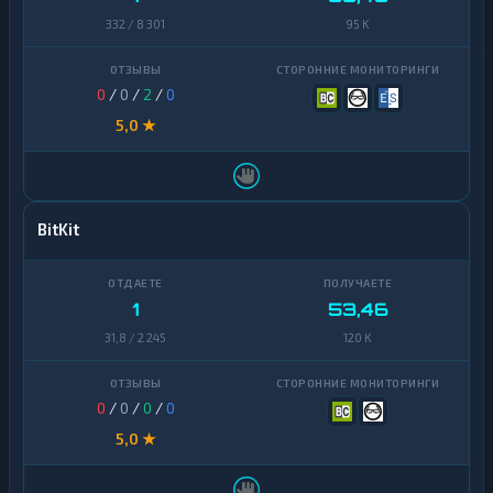
332 / 8 301
95 K
0
/
0
/
2
/
0
5,0 ★
BitKit
1
53,46
31,8 / 2 245
120 K
0
/
0
/
0
/
0
5,0 ★