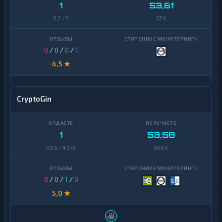
Finance
1
53,61
0,2 / 5
57 K
Zcash
1
0
/
0
/
0
/
1
4,5 ★
CryptoGin
1
53,58
99,5 / 4 975
906 K
0
/
0
/
1
/
0
5,0 ★