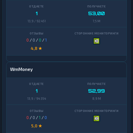
1
53,00
13,9 / 92 451
7,5 M
0
/
0
/
0
/
1
4,8 ★
WmMoney
1
52,99
13,9 / 94 354
8,9 M
0
/
0
/
1
/
0
5,0 ★