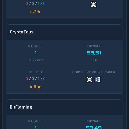
0
/
0
/
1
/
0
4,7 ★
CryptoZeus
1
53,51
72,2 / 802
119 K
0
/
0
/
1
/
0
4,8 ★
BitFlaming
1
53,49