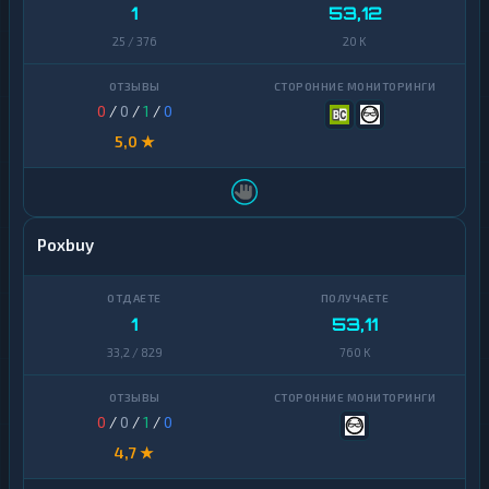
1
53,12
25 / 376
20 K
0
/
0
/
1
/
0
5,0 ★
Poxbuy
1
53,11
33,2 / 829
760 K
0
/
0
/
1
/
0
4,7 ★