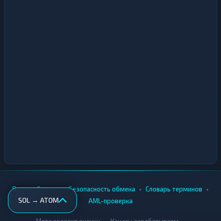
•
•
•
•
Вики
Города
Безопасность обмена
Словарь терминов
SOL → ATOM
AML-проверка
•
•
Методология оценки
Как мы зарабатываем