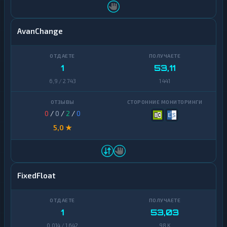
AvanChange
1
53,11
6,9 / 2 743
1 441
0
/
0
/
2
/
0
5,0 ★
FixedFloat
1
53,03
0,014 / 1 642
98 K