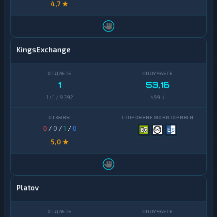
4,7 ★
KingsExchange
1
53,16
1,41 / 9 392
499 K
0
/
0
/
1
/
0
5,0 ★
Platov