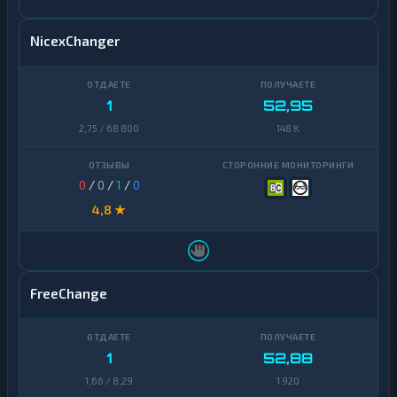
NicexChanger
1
52,95
2,75 / 68 800
148 K
0
/
0
/
1
/
0
4,8 ★
FreeChange
1
52,88
1,66 / 8,29
1 920