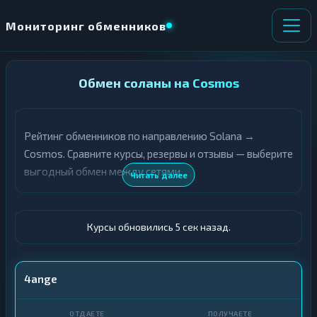
Мониторинг обменников
НАПРАВЛЕНИЕ
Обмен соланы на Cosmos
×
ОБМЕНА
Рейтинг обменников по направлению Solana →
★ ИЗБРАННОЕ
ВСЕ РАЗДЕЛЫ
Cosmos. Сравните курсы, резервы и отзывы — выберите
выгодный обмен между сетями.
О
П
Читать далее
Т
О
Д
Л
А
У
Ё
Ч
Курсы обновились 6 сек назад.
Т
А
Е
Е
Т
SOL
4ange
Е
ATOM