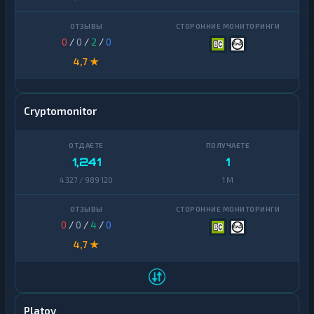
0
/
0
/
2
/
0
4,7 ★
Cryptomonitor
1,241
1
4 327 / 989 120
1 M
0
/
0
/
4
/
0
4,7 ★
Platov