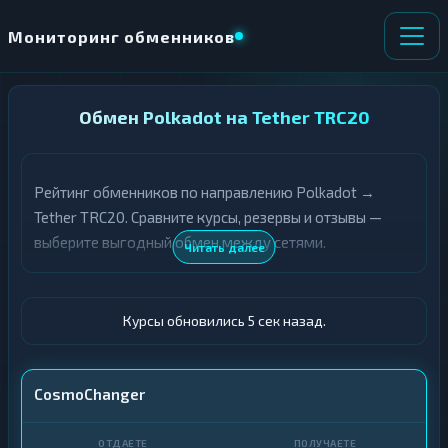
Мониторинг обменников
НАПРАВЛЕНИЕ
Обмен Polkadot на Tether TRC20
×
ОБМЕНА
Рейтинг обменников по направлению Polkadot →
★ ИЗБРАННОЕ
ВСЕ РАЗДЕЛЫ
Tether TRC20. Сравните курсы, резервы и отзывы —
выберите выгодный обмен между сетями.
О
П
Читать далее
Т
О
Д
Л
А
У
Ё
Ч
Курсы обновились 6 сек назад.
Т
А
Е
Е
Т
DOT
CosmoChanger
Е
USDT TRC20