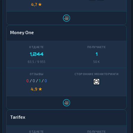
4,7 ★
Money One
1,244
1
63,5 / 9 955
50 K
0
/
0
/
1
/
0
4,9 ★
Tarifex