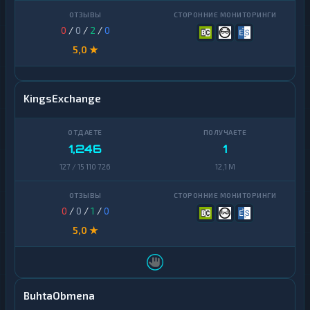
0
/
0
/
2
/
0
5,0 ★
KingsExchange
1,246
1
127 / 15 110 726
12,1 M
0
/
0
/
1
/
0
5,0 ★
BuhtaObmena