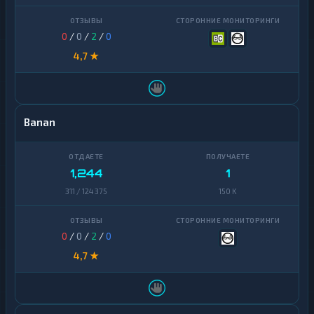
0
/
0
/
2
/
0
4,7 ★
Banan
1,244
1
311 / 124 375
150 K
0
/
0
/
2
/
0
4,7 ★