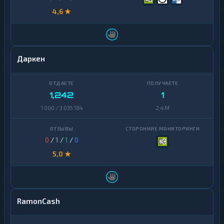
4,6 ★
Даркен
1,242
1
1 000 / 3 035 184
2,4 M
0
/
1
/
1
/
0
5,0 ★
RamonCash