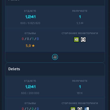
1,241
1
600 / 6 825 820
5,5 M
0
/
0
/
1
/
0
5,0 ★
Delets
1,241
1
600 / 200 000
161 K
0
/
1
/
0
/
0