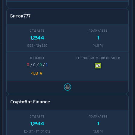
Биток777
1,244
1
995 / 124 356
14,8 M
0
/
0
/
0
/
1
4,8 ★
Cryptofiat.Finance
1,244
1
12 437 / 17 104 012
13,8 M