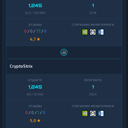
1,245
1
32,9 / 103 889
25 M
0
/
0
/
77
/
0
4,7 ★
CryptoStrix
1,245
1
60 / 10 000
232 K
0
/
0
/
1
/
0
5,0 ★