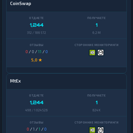
CoinSwap
1,244
1
312 / 186 572
6,2 M
0
/
0
/
11
/
0
5,0 ★
MtEx
1,244
1
498 / 1 024 526
824 K
0
/
1
/
1
/
0