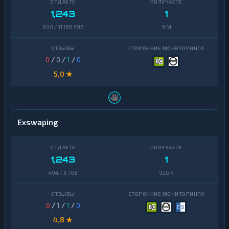
1,243
1
800 / 11 186 596
9 M
0
/
0
/
1
/
0
5,0 ★
Exswaping
1,243
1
494 / 3 708
926 K
0
/
1
/
1
/
0
4,8 ★