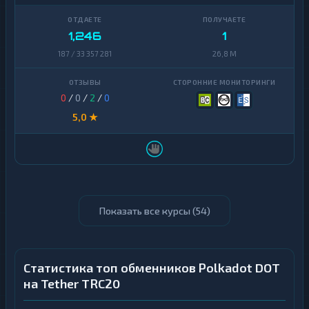
1,246
1
187 / 33 357 281
26,8 M
0
/
0
/
2
/
0
5,0 ★
Показать все курсы (
54
)
Статистика топ обменников Polkadot DOT
на Tether TRC20