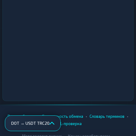
•
•
•
•
Вики
Города
Безопасность обмена
Словарь терминов
DOT → USDT TRC20
AML-проверка
•
•
Методология оценки
Как мы зарабатываем