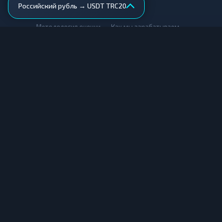
Российский рубль → USDT TRC20
AML-проверка
•
•
Методология оценки
Как мы зарабатываем
Для обменников
Купить крипту
Продать крипту
Купить за рубли
Продать за рубли
© Мониторинг обменников — 2026
|
|
|
Условия использования
Конфиденциальность
Cookies
Карта сайта