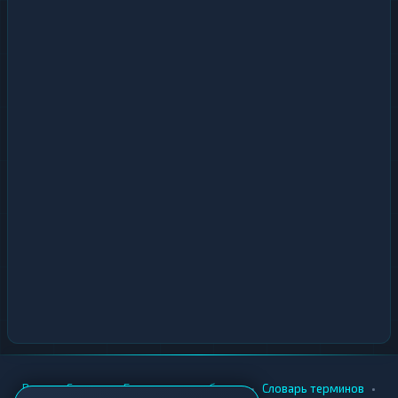
•
•
•
•
Вики
Города
Безопасность обмена
Словарь терминов