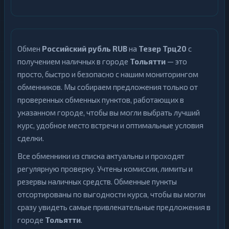
Dash
1
Decentraland
1
MANA
Обмен
Российский рубль RUB
на
Тезер Трц20
с
получением наличных в городе
Тольятти
— это
EOS
1
просто, быстро и безопасно с нашим мониторингом
Ethereum
1
обменников. Мы собираем предложения только от
Classic
проверенных обменных пунктов, работающих в
ICON
1
указанном городе, чтобы вы могли выбрать лучший
курс, удобное место встречи и оптимальные условия
Kaspa
1
сделки.
Maker
1
Все обменники из списка актуальны и проходят
NEAR
регулярную проверку. Учтены комиссии, лимиты и
1
Protocol
резервы наличных средств. Обменные пункты
NEO
1
отсортированы по выгодности курса, чтобы вы могли
сразу увидеть самые привлекательные предложения в
Notcoin
1
городе
Тольятти
.