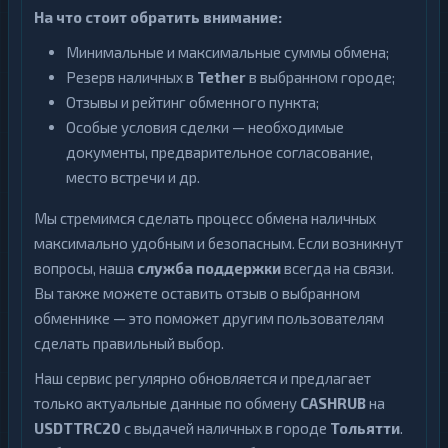
Official
1
На что стоит обратить внимание:
Trump
Минимальные и максимальные суммы обмена;
Ontology
1
Резерв наличных в
Tether
в выбранном городе;
PancakeSwap
Отзывы и рейтинг обменного пункта;
1
CAKE
Особые условия сделки — необходимые
Pax
документы, предварительное согласование,
1
Dollar
место встречи и др.
Pepe
1
Мы стремимся сделать процесс обмена наличных
Polkadot
1
максимально удобным и безопасным. Если возникнут
вопросы, наша
служба поддержки
всегда на связи.
Polygon
1
Вы также можете оставить отзыв о выбранном
Qtum
1
обменнике — это поможет другим пользователям
сделать правильный выбор.
Ravencoin
1
Наш сервис регулярно обновляется и предлагает
Shiba
2
только актуальные данные по обмену
CASHRUB
на
Stellar
1
USDTTRC20
с выдачей наличных в городе
Тольятти
.