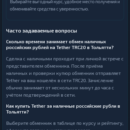
Выбирайте выгодный курс, удобное место получения и
Sui
1
обменивайте средства с уверенностью.
Terra
1
(LUNA)
Часто задаваемые вопросы
Tezos
1
Toncoin
1
Сколько времени занимает обмен наличных
российских рублей на Tether TRC20 в Тольятти?
TrueUSD
2
Сделка с наличными проходит при личной встрече с
Uniswap
1
представителем обменника. После приёма
наличных и проверки купюр обменник отправляет
VeChain
1
Tether на ваш кошелёк в сети TRC20. Зачисление
Waves
1
обычно занимает от нескольких минут до часа с
Yearn
учётом подтверждений в сети.
1
Finance
Как купить Tether за наличные российские рубли в
Zcash
1
Тольятти?
Выберите обменник в таблице по курсу и рейтингу,