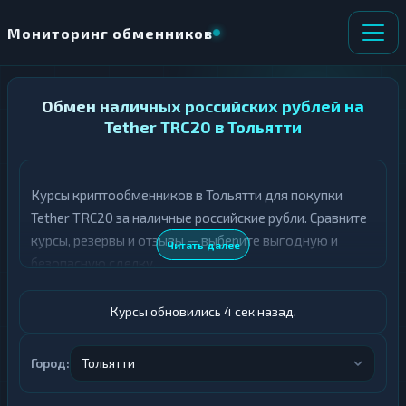
Мониторинг обменников
НАПРАВЛЕНИЕ
Обмен наличных российских рублей на
×
ОБМЕНА
Tether TRC20 в Тольятти
★ ИЗБРАННОЕ
ВСЕ РАЗДЕЛЫ
Курсы криптообменников в Тольятти для покупки
Tether TRC20 за наличные российские рубли. Сравните
О
П
Т
О
курсы, резервы и отзывы — выберите выгодную и
Читать далее
Д
Л
безопасную сделку.
А
У
Ё
Ч
Т
А
Курсы обновились 4 сек назад.
Е
Е
Т
Российский рубль
Е
Город:
Тольятти
USDT TRC20