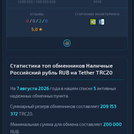
1 000 000 / 300 000 000
99 M
Arbitrum
1
Avalanche
1
0
/
0
/
2
/
0
Basic
5,0 ★
Attention
1
Token
Binance
Coin
1
(BNB)
Статистика топ обменников Наличные
BitTorrent
1
Российский рубль RUB на Tether TRC20
Bitcoin
1
Cash
На
7 августа 2026
года в нашем списке
5
активных
надежных обменных пункта.
Cardano
1
Суммарный резерв обменников составляет
209 153
Chainlink
1
372
TRC20.
Cosmos
1
Минимальная сумма для обмена составляет
200 000
RUB.
Dai
1