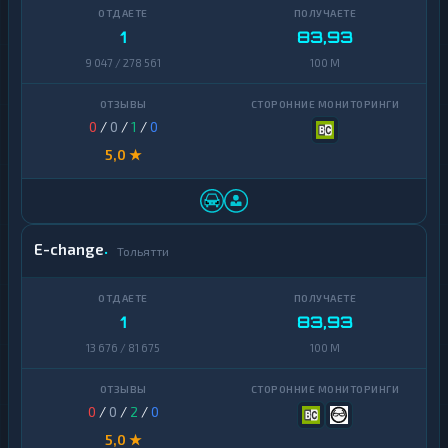
Terra
1
(LUNA)
1
83,93
9 047 / 278 561
100 M
Tezos
1
Toncoin
1
0
/
0
/
1
/
0
TrueUSD
2
5,0 ★
Uniswap
1
VeChain
1
E-change
Waves
1
Тольятти
Yearn
1
Finance
1
83,93
Zcash
1
13 676 / 81 675
100 M
0
/
0
/
2
/
0
5,0 ★