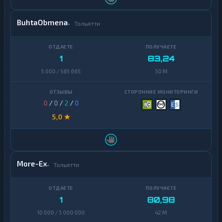
BuhtaObmena
Тольятти
1
83,24
5 000 / 585 665
50 M
0
/
0
/
2
/
0
5,0 ★
More-Ex
Тольятти
1
80,98
10 000 / 5 000 000
42 M