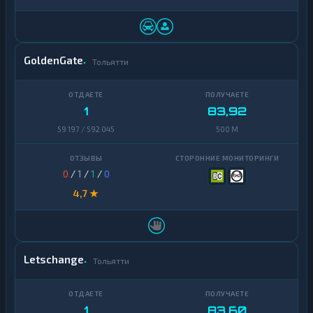
GoldenGate
Тольятти
1
83,92
59 197 / 592 045
500 M
0
/
1
/
1
/
0
4,7 ★
Letschange
Тольятти
1
83,60