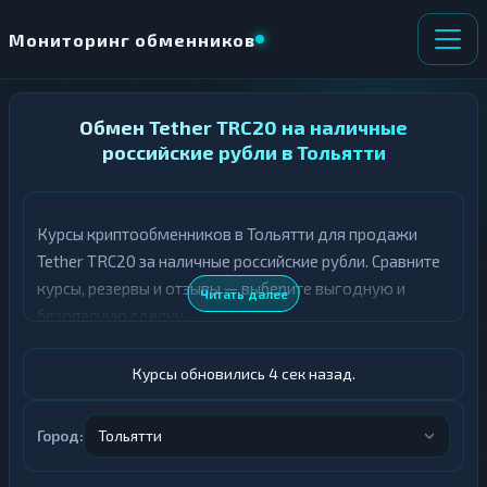
Мониторинг обменников
НАПРАВЛЕНИЕ
Обмен Tether TRC20 на наличные
×
ОБМЕНА
российские рубли в Тольятти
★ ИЗБРАННОЕ
ВСЕ РАЗДЕЛЫ
Курсы криптообменников в Тольятти для продажи
Tether TRC20 за наличные российские рубли. Сравните
О
П
Т
О
курсы, резервы и отзывы — выберите выгодную и
Читать далее
Д
Л
безопасную сделку.
А
У
Ё
Ч
Т
А
Курсы обновились 5 сек назад.
Е
Е
Т
USDT TRC20
Е
Город:
Тольятти
Российский рубль