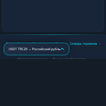
•
•
•
•
Вики
Города
Безопасность обмена
Словарь терминов
USDT TRC20 → Российский рубль
AML-проверка
•
•
Методология оценки
Как мы зарабатываем
Для обменников
Купить крипту
Продать крипту
Купить за рубли