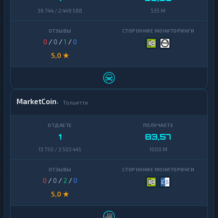
36 744 / 2 449 588
535 M
0
/
0
/
1
/
0
5,0 ★
MarketCoin
Тольятти
1
83,57
13 750 / 3 503 445
1000 M
0
/
0
/
2
/
0
5,0 ★