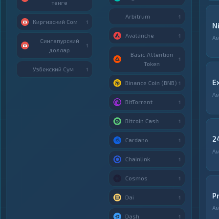
тенге
Arbitrum
1
Киргизский Сом
1
N
Avalanche
1
А
Сингапурский
1
доллар
Basic Attention
1
Token
Узбекский Сум
1
E
Binance Coin (BNB)
1
А
BitTorrent
1
Bitcoin Cash
1
2
Cardano
1
А
Chainlink
1
Cosmos
1
P
Dai
1
А
Dash
1