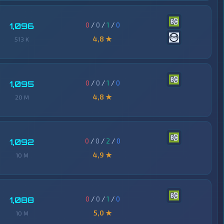
0
/
0
/
1
/
0
1,096
4,8 ★
513 K
0
/
0
/
1
/
0
1,095
4,8 ★
20 M
0
/
0
/
2
/
0
1,092
4,9 ★
10 M
0
/
0
/
1
/
0
1,088
5,0 ★
10 M