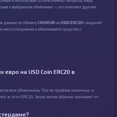
бным и безопасным. Если возникнут вопросы, наша
 отзыв о выбранном обменнике — это поможет другим
ные данные по обмену
CASHEUR
на
USDCERC20
с выдачей
ое место получения и обменивайте средства с
 евро на USD Coin ERC20 в
авителем обменника. После приёма наличных и
ёк в сети ERC20. Зачисление обычно занимает от
мстердаме?