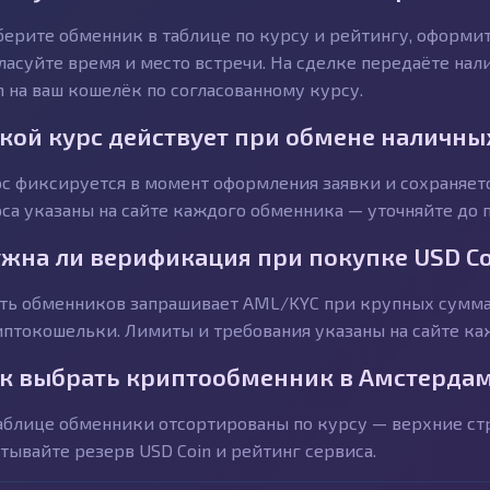
ерите обменник в таблице по курсу и рейтингу, оформит
ласуйте время и место встречи. На сделке передаёте на
n на ваш кошелёк по согласованному курсу.
кой курс действует при обмене наличны
с фиксируется в момент оформления заявки и сохраняетс
са указаны на сайте каждого обменника — уточняйте до п
жна ли верификация при покупке USD Co
ть обменников запрашивает AML/KYC при крупных сумма
птокошельки. Лимиты и требования указаны на сайте ка
к выбрать криптообменник в Амстердам
аблице обменники отсортированы по курсу — верхние с
тывайте резерв USD Coin и рейтинг сервиса.