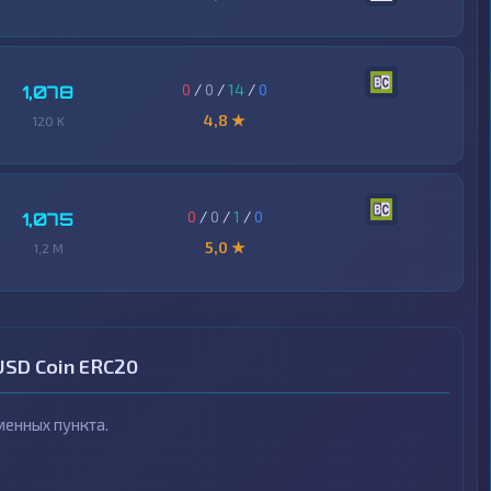
0
/
0
/
14
/
0
1,078
4,8 ★
120 K
0
/
0
/
1
/
0
1,075
5,0 ★
1,2 M
USD Coin ERC20
енных пункта.