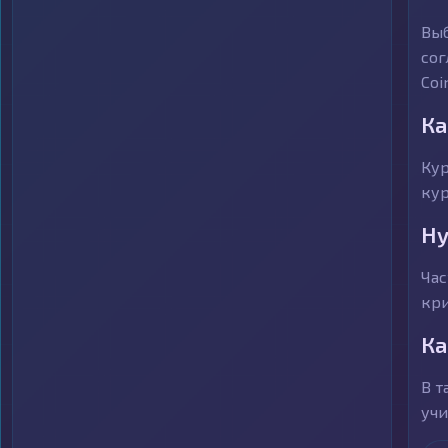
Выб
сог
Coi
Ка
Кур
кур
Ну
Час
кри
Ка
В т
учи