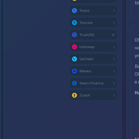
М
Tezos
1
Toncoin
1
TrueUSD
2
О
Uniswap
н
1
у
VeChain
1
В
Waves
1
О
в
Yearn Finance
1
Н
Zcash
1