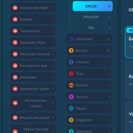
ERC20
★
Грузинский Лари
1
О
POLYGON
★
Гривны
1
SOL
★
Тайский Бат
1
Б
Ethereum
3
Турецкая Лира
1
А
Bitcoin
2
Польский Злотый
1
Litecoin
1
Болгарский лев
1
Tron
1
R
Дирхамы
1
А
Monero
1
Армянский драм
1
Solana
1
Белорусские
1
рубли
Ripple
1
Y
Индийская рупия
1
Dogecoin
1
А
Казахстанский
Algorand
1
1