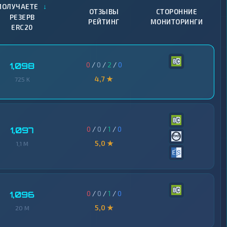
↓
ПОЛУЧАЕТЕ
ОТЗЫВЫ
СТОРОННИЕ
РЕЗЕРВ
РЕЙТИНГ
МОНИТОРИНГИ
ERC20
0
/
0
/
2
/
0
1,098
4,7 ★
725 K
0
/
0
/
1
/
0
1,097
5,0 ★
1,1 M
0
/
0
/
1
/
0
1,096
5,0 ★
20 M