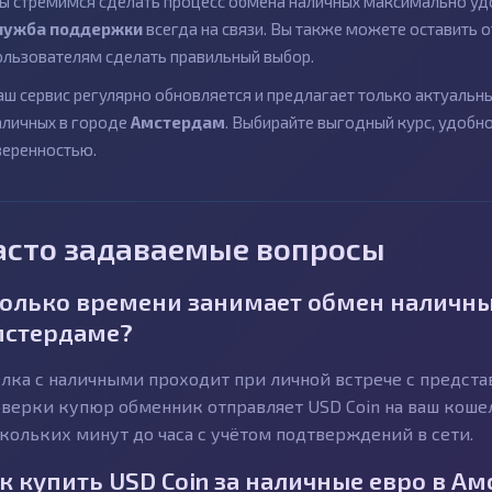
ы стремимся сделать процесс обмена наличных максимально удо
лужба поддержки
всегда на связи. Вы также можете оставить
ользователям сделать правильный выбор.
аш сервис регулярно обновляется и предлагает только актуаль
аличных в городе
Амстердам
. Выбирайте выгодный курс, удобн
веренностью.
асто задаваемые вопросы
олько времени занимает обмен наличных
стердаме?
лка с наличными проходит при личной встрече с предст
верки купюр обменник отправляет USD Coin на ваш кошел
кольких минут до часа с учётом подтверждений в сети.
к купить USD Coin за наличные евро в А