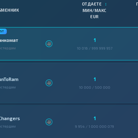
↕
ОТДАЕТЕ
БМЕННИК
МИН/МАКС
EUR
1
анкомат
мстердам
10 016 / 999 999 957
1
unToRam
мстердам
10 000 / 500 000
1
Changers
мстердам
9 954 / 1 000 000 079