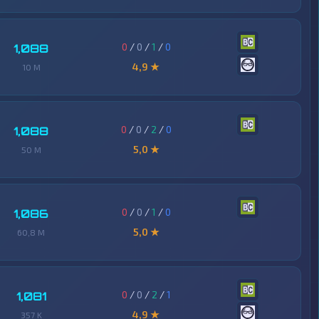
0
/
0
/
1
/
0
1,088
4,9 ★
10 M
0
/
0
/
2
/
0
1,088
5,0 ★
50 M
0
/
0
/
1
/
0
1,086
5,0 ★
60,8 M
0
/
0
/
2
/
1
1,081
4,9 ★
357 K