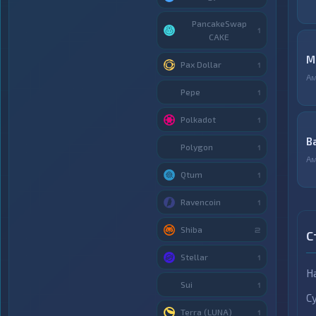
PancakeSwap
1
CAKE
М
Pax Dollar
1
А
Pepe
1
Polkadot
1
B
Polygon
1
А
Qtum
1
Ravencoin
1
Shiba
2
С
Stellar
1
Н
Sui
1
С
Terra (LUNA)
1