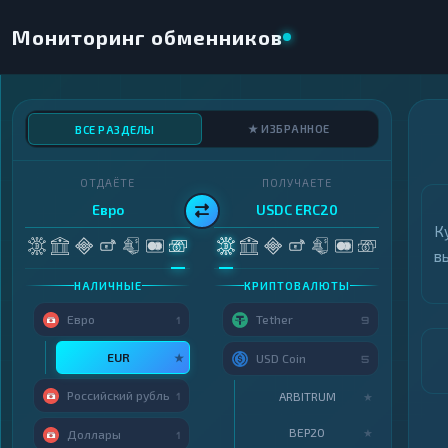
Мониторинг обменников
★ ИЗБРАННОЕ
ВСЕ РАЗДЕЛЫ
ОТДАЁТЕ
ПОЛУЧАЕТЕ
Евро
USDC ERC20
К
в
НАЛИЧНЫЕ
КРИПТОВАЛЮТЫ
Евро
Tether
1
9
EUR
★
USD Coin
5
Российский рубль
ARBITRUM
1
★
BEP20
★
Доллары
1