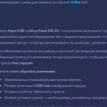
инимальная сумма для обмена составляет
9 954
EUR.
бмен
Евро EUR
на
Юсд Коин ERC20
с получением наличных в г
ашим мониторингом обменников. Мы собираем предложения толь
казанном городе, чтобы вы могли выбрать лучший курс, удобное 
се обменники из списка актуальны и проходят регулярную провер
бменные пункты отсортированы по выгодности курса, чтобы вы 
 городе
Амстердам
.
а что стоит обратить внимание:
Минимальные и максимальные суммы обмена;
Резерв наличных в
USD Coin
в выбранном городе;
Отзывы и рейтинг обменного пункта;
Особые условия сделки — необходимые документы, предварит