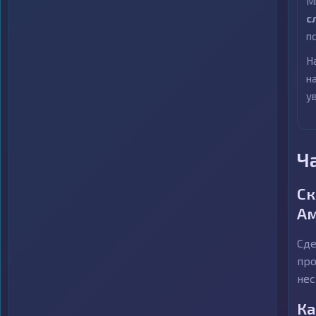
М
с
п
Н
н
у
Ч
Ск
Ам
Сде
про
нес
Ка