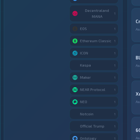
Decentraland
1
MANA
C
EOS
1
А
Ethereum Classic
1
ICON
1
B
Kaspa
А
1
Maker
1
NEAR Protocol
1
X
NEO
А
1
Notcoin
1
Official Trump
1
6
А
Ontology
1