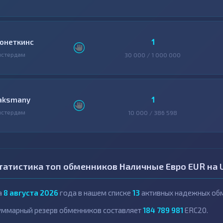
1
онеткинс
мстердам
30 000 / 1 000 000
1
aksmany
мстердам
10 000 / 386 598
татистика топ обменников Наличные Евро EUR на 
а
8 августа 2026
года в нашем списке
13
активных надежных обм
уммарный резерв обменников составляет
184 789 981
ERC20.