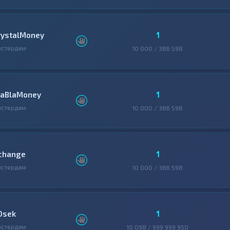
1
rystalMoney
мстердам
10 000 / 386 598
1
laBlaMoney
мстердам
10 000 / 386 598
1
change
мстердам
10 000 / 386 598
1
0sek
мстердам
10 098 / 999 999 950