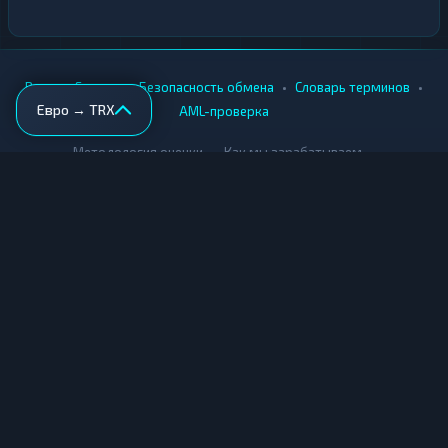
•
•
•
•
Вики
Города
Безопасность обмена
Словарь терминов
Евро → TRX
AML-проверка
•
•
Методология оценки
Как мы зарабатываем
Для обменников
Купить крипту
Продать крипту
Купить за рубли
Продать за рубли
© Мониторинг обменников — 2026