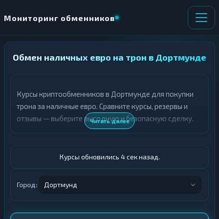
Мониторинг обменников
Обмен наличных евро на трон в Дортмунде
НАПРАВЛЕНИЕ
×
ОБМЕНА
Курсы криптообменников в Дортмунде для покупки
★ ИЗБРАННОЕ
ВСЕ РАЗДЕЛЫ
трона за наличные евро. Сравните курсы, резервы и
отзывы — выберите выгодную и безопасную сделку.
О
П
Читать далее
Т
О
Д
Л
А
У
Ё
Ч
Курсы обновились 5 сек назад.
Т
А
Е
Е
Т
Город:
Дортмунд
Евро
Е
TRX