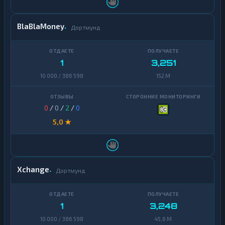
Zcash
1
BlaBlaMoney
Дортмунд
1
3,251
10 000 / 386 598
152 M
0
/
0
/
2
/
0
5,0 ★
Xchange
Дортмунд
1
3,248
10 000 / 386 598
45,6 M