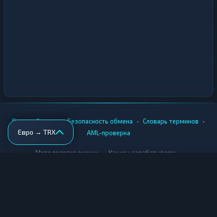
•
•
•
•
Вики
Города
Безопасность обмена
Словарь терминов
Евро → TRX
AML-проверка
•
•
Методология оценки
Как мы зарабатываем
Для обменников
Купить крипту
Продать крипту