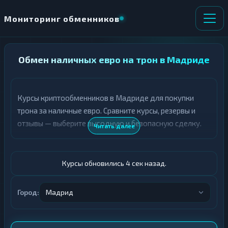
Мониторинг обменников
НАПРАВЛЕНИЕ
Обмен наличных евро на трон в Мадриде
×
ОБМЕНА
Курсы криптообменников в Мадриде для покупки
★ ИЗБРАННОЕ
ВСЕ РАЗДЕЛЫ
трона за наличные евро. Сравните курсы, резервы и
отзывы — выберите выгодную и безопасную сделку.
О
П
Читать далее
Т
О
Д
Л
А
У
Ё
Ч
Курсы обновились 4 сек назад.
Т
А
Е
Е
Т
Город:
Мадрид
Евро
Е
TRX