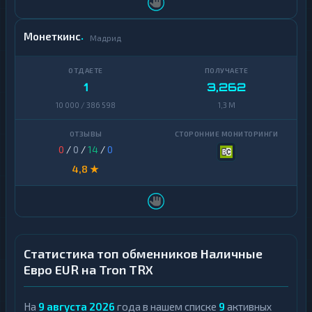
Zcash
1
Монеткинс
Мадрид
1
3,262
10 000 / 386 598
1,3 M
0
/
0
/
14
/
0
4,8 ★
Статистика топ обменников Наличные
Евро EUR на Tron TRX
На
9 августа 2026
года в нашем списке
9
активных