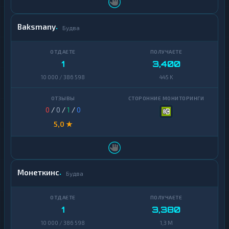
Zcash
1
Baksmany
Будва
1
3,400
10 000 / 386 598
445 K
0
/
0
/
1
/
0
5,0 ★
Монеткинс
Будва
1
3,380
10 000 / 386 598
1,3 M