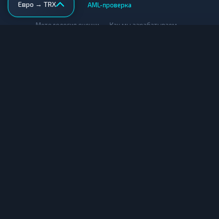
Евро → TRX
AML-проверка
•
•
Методология оценки
Как мы зарабатываем
Для обменников
Купить крипту
Продать крипту
Купить за рубли
Продать за рубли
© Мониторинг обменников — 2026
|
|
|
Условия использования
Конфиденциальность
Cookies
Карта сайта