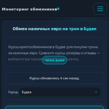
Мониторинг обменников
НАПРАВЛЕНИЕ
Обмен наличных евро на трон в Будве
×
ОБМЕНА
Курсы криптообменников в Будве для покупки трона
★ ИЗБРАННОЕ
ВСЕ РАЗДЕЛЫ
за наличные евро. Сравните курсы, резервы и отзывы —
выберите выгодную и безопасную сделку.
О
П
Читать далее
Т
О
Д
Л
А
У
Ё
Ч
Курсы обновились 5 сек назад.
Т
А
Е
Е
Т
Город:
Будва
Евро
Е
TRX