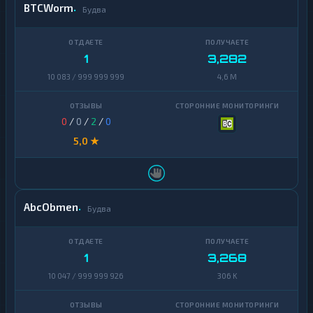
BTCWorm
Будва
1
3,282
10 083 / 999 999 999
4,6 M
0
/
0
/
2
/
0
5,0 ★
AbcObmen
Будва
1
3,268
10 047 / 999 999 926
306 K